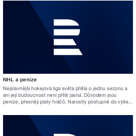
NHL a peníze
Nejslavnější hokejová liga světa přišla o jednu sezonu a
ani její budoucnost není příliš jasná. Důvodem jsou
peníze, přesněji platy hráčů. Narostly postupně do výše...