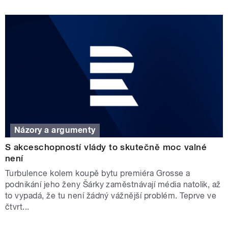
Názory a argumenty
S akceschopností vlády to skutečně moc valné
není
Turbulence kolem koupě bytu premiéra Grosse a
podnikání jeho ženy Šárky zaměstnávají média natolik, až
to vypadá, že tu není žádný vážnější problém. Teprve ve
čtvrt...