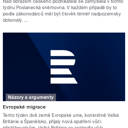
Nad obrazem českého podnikatele se zamýšlela v tomto
týdnu Poslanecká sněmovna. V každém případě by to
podle zákonodárců měl být člověk téměř nadpozemsky
dokonalý. ...
Názory a argumenty
Evropské migrace
Tento týden dvě země Evropské unie, konkrétně Velká
Británie a Španělsko, přijaly nová opatření vůči
přistěhovalcům. Velká Británie se rozhodla vůči