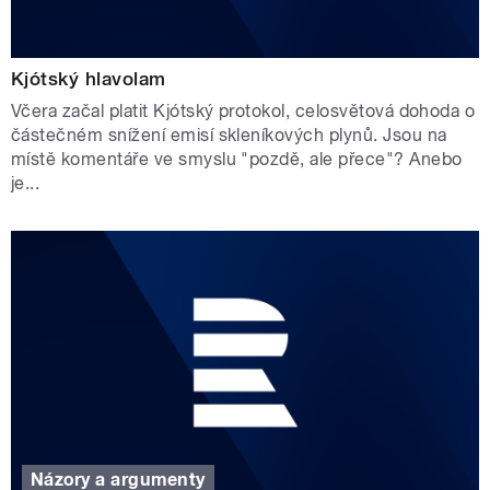
Kjótský hlavolam
Včera začal platit Kjótský protokol, celosvětová dohoda o
částečném snížení emisí skleníkových plynů. Jsou na
místě komentáře ve smyslu "pozdě, ale přece"? Anebo
je...
Názory a argumenty