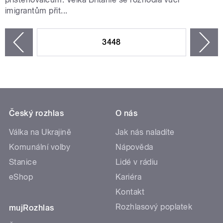
imigrantům přit...
STRÁNKY
3448
n
zí
Český rozhlas
O nás
Válka na Ukrajině
Jak nás naladíte
Komunální volby
Nápověda
Stanice
Lidé v rádiu
eShop
Kariéra
Kontakt
Rozhlasový poplatek
mujRozhlas