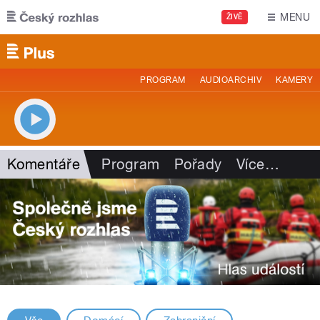
Přejít k hlavnímu obsahu
MENU
ŽIVĚ
PROGRAM
AUDIOARCHIV
KAMERY
Komentáře
Program
Pořady
Více
…