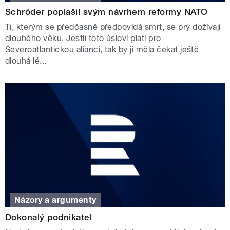
Schröder poplašil svým návrhem reformy NATO
Ti, kterým se předčasně předpovídá smrt, se prý dožívají
dlouhého věku. Jestli toto úsloví platí pro
Severoatlantickou alianci, tak by ji měla čekat ještě
dlouhá lé...
Názory a argumenty
Dokonalý podnikatel