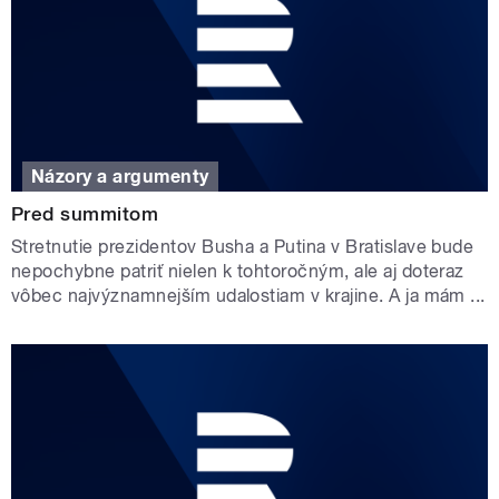
Názory a argumenty
Pred summitom
Stretnutie prezidentov Busha a Putina v Bratislave bude
nepochybne patriť nielen k tohtoročným, ale aj doteraz
vôbec najvýznamnejším udalostiam v krajine. A ja mám ...