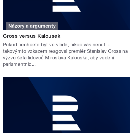
Názory a argumenty
Gross versus Kalousek
Pokud nechcete být ve vládě, nikdo vás nenutí -
takovýmto vzkazem reagoval premiér Stanislav Gross na
výzvu šéfa lidovců Miroslava Kalouska, aby vedení
parlamentníc...