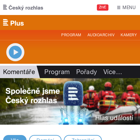
Přejít k hlavnímu obsahu
MENU
ŽIVĚ
PROGRAM
AUDIOARCHIV
KAMERY
Komentáře
Program
Pořady
Více
…