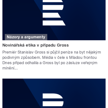
Názory a argumenty
Novinářská etika v případu Gross
Premiér Stanislav Gross si půjčil peníze na byt nějakým
podivným způsobem. Média v čele s Mladou frontou
Dnes případ odhalila a Gross byl po zásluze veřejným
mínění...