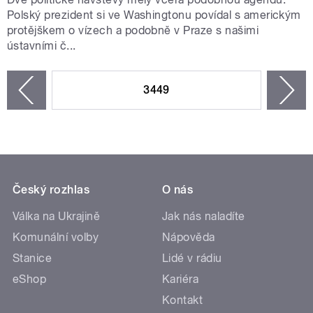
Polský prezident si ve Washingtonu povídal s americkým
protějškem o vízech a podobně v Praze s našimi
ústavními č...
STRÁNKY
3449
n
zí
Český rozhlas
O nás
Válka na Ukrajině
Jak nás naladíte
Komunální volby
Nápověda
Stanice
Lidé v rádiu
eShop
Kariéra
Kontakt