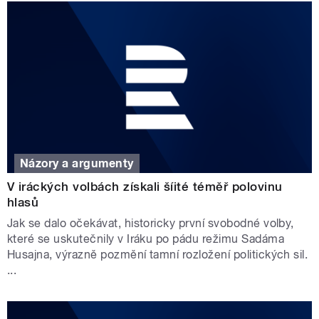
Názory a argumenty
V iráckých volbách získali šíité téměř polovinu
hlasů
Jak se dalo očekávat, historicky první svobodné volby,
které se uskutečnily v Iráku po pádu režimu Sadáma
Husajna, výrazně pozmění tamní rozložení politických sil.
...