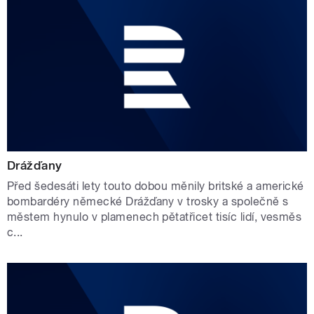
Drážďany
Před šedesáti lety touto dobou měnily britské a americké
bombardéry německé Drážďany v trosky a společně s
městem hynulo v plamenech pětatřicet tisíc lidí, vesměs
c...