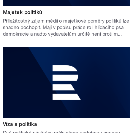
Majetek politiků
Příležitostný zájem médií o majetkové poměry politiků lze
snadno pochopit. Mají v popisu práce roli hlídacího psa
demokracie a nadto vydavatelům určitě není proti m...
Víza a politika
Dvě politické návštěvy měly včera podobnou agendu.