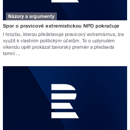
Názory a argumenty
Spor o pravicově extremistickou NPD pokračuje
I hrozbu, kterou představuje pravicový extremismus, lze
využít k vlastním politickým účelům. To o uplynulém
víkendu opět prokázal bavorský premiér a předseda
tamní ...