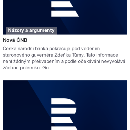
Názory a argumenty
Nová ČNB
Česká národní banka pokračuje pod vedením
staronového guvernéra Zdeňka Tůmy. Tato informace
není žádným překvapením a podle očekávání nevyvolává
žádnou polemiku. Gu...