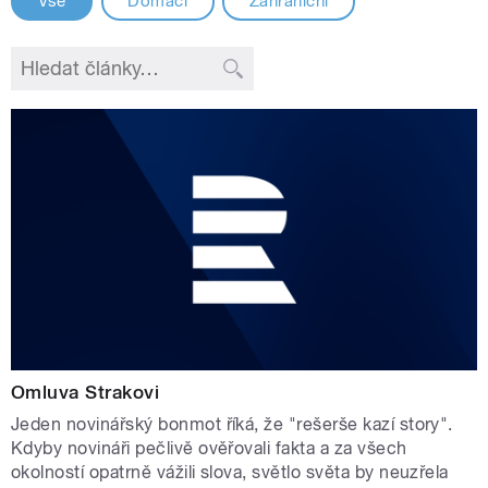
Vše
Domácí
Zahraniční
Omluva Strakovi
Jeden novinářský bonmot říká, že "rešerše kazí story".
Kdyby novináři pečlivě ověřovali fakta a za všech
okolností opatrně vážili slova, světlo světa by neuzřela