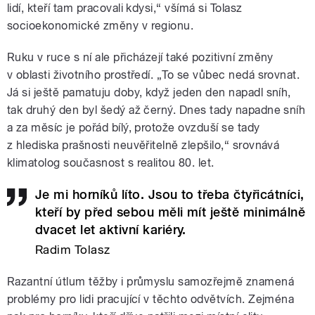
lidí, kteří tam pracovali kdysi,“ všímá si Tolasz
socioekonomické změny v regionu.
Ruku v ruce s ní ale přicházejí také pozitivní změny
v oblasti životního prostředí. „To se vůbec nedá srovnat.
Já si ještě pamatuju doby, když jeden den napadl sníh,
tak druhý den byl šedý až černý. Dnes tady napadne sníh
a za měsíc je pořád bílý, protože ovzduší se tady
z hlediska prašnosti neuvěřitelně zlepšilo,“ srovnává
klimatolog současnost s realitou 80. let.
Je mi horníků líto. Jsou to třeba čtyřicátníci,
kteří by před sebou měli mít ještě minimálně
dvacet let aktivní kariéry.
Radim Tolasz
Razantní útlum těžby i průmyslu samozřejmě znamená
problémy pro lidi pracující v těchto odvětvích. Zejména