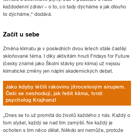
každodenní zdraví – o to, co tady dýcháme a jak dlouho
to dýcháme,“ dodává.
Začít u sebe
Změna klimatu je v posledních dvou letech stále častěji
skloňované téma. I díky aktivitám hnutí Fridays for Future
(česky známé jako Školní stávky pro klima) už nejsou
klimatické změny jen náplní akademických debat.
Jako kdyby léčili rakovinu jitrocelovým sirupem.
Češi se neshodují, jak řešit klima, tvrdí
psycholog Krajhanzl
„Dnes se to už promítá do životů každého z nás. Každý o
tom slyšel, každý se nad tím zamýšlí. Ne každý je
ochoten s tím něco dělat. Někdo ani nemůže, protože