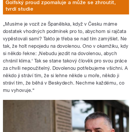
Golfský proud zpomaluje a může se zhroutit,
tvrdí studie
„Musíme je vozit ze Španělska, když v Česku máme
dostatek vhodných podmínek pro to, abychom si rajčata
vypěstovali sami? Takto je třeba se nad tím zamýšlet. Ne
tak, že holt nepojedu na dovolenou. Ono v okamžiku, kdy
si někdo řekne: ‚Nebudu jezdit na dovolenou, abych
chránil klima.‘ Tak se stane takový člověk pro svou práce
za chvíli nepoužitelný. Dovolenou potřebujeme všichni. A
někdo ji stráví tím, že si lehne někde u moře, někdo ji
stráví tím, že běhá v Beskydech. Nechme každému, co
mu vyhovuje.“