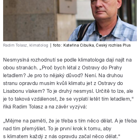
Radim Tolasz, klimatolog
|
foto:
Kateřina Cibulka
,
Český rozhlas Plus
Nesmyslná rozhodnutí se podle klimatologa dají najít na
obou stranách. „Proč bych létal z Ostravy do Prahy
letadlem? Je pro to nějaký důvod? Není. Na druhou
stranu opravdu musím kvůli klimatu jet z Ostravy do
Lisabonu vlakem? To je druhý nesmysl. Určitě to lze, ale
je to taková vzdálenost, že se vyplatí letět tím letadlem,“
říká Radim Tolasz a na závěr vyzývá:
„Mějme na paměti, že je třeba s tím něco dělat. A je třeba
nad tím přemýšlet. To je první krok k tomu, aby
s klimatem každý z nás opravdu začal něco dělat.“