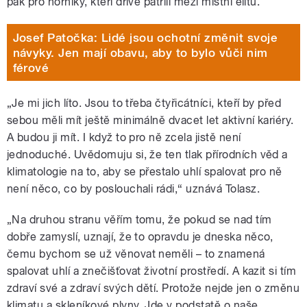
pak pro horníky, kteří dříve patřili mezi místní elitu.
Josef Patočka: Lidé jsou ochotní změnit svoje
návyky. Jen mají obavu, aby to bylo vůči nim
férové
„Je mi jich líto. Jsou to třeba čtyřicátníci, kteří by před
sebou měli mít ještě minimálně dvacet let aktivní kariéry.
A budou ji mít. I když to pro ně zcela jistě není
jednoduché. Uvědomuju si, že ten tlak přírodních věd a
klimatologie na to, aby se přestalo uhlí spalovat pro ně
není něco, co by poslouchali rádi,“ uznává Tolasz.
„Na druhou stranu věřím tomu, že pokud se nad tím
dobře zamyslí, uznají, že to opravdu je dneska něco,
čemu bychom se už věnovat neměli – to znamená
spalovat uhlí a znečišťovat životní prostředí. A kazit si tím
zdraví své a zdraví svých dětí. Protože nejde jen o změnu
klimatu a skleníkové plyny. Jde v podstatě o naše