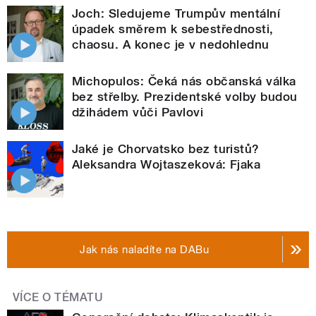
Joch: Sledujeme Trumpův mentální
úpadek směrem k sebestřednosti,
chaosu. A konec je v nedohlednu
Michopulos: Čeká nás občanská válka
bez střelby. Prezidentské volby budou
džihádem vůči Pavlovi
Jaké je Chorvatsko bez turistů?
Aleksandra Wojtaszeková: Fjaka
Jak nás naladíte na DABu
VÍCE O TÉMATU