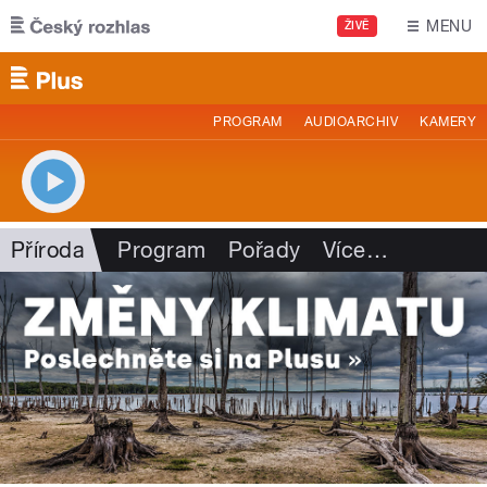
Přejít k hlavnímu obsahu
MENU
ŽIVĚ
PROGRAM
AUDIOARCHIV
KAMERY
Příroda
Program
Pořady
Více
…