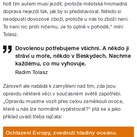
holt tím autem musí jezdit, protože městská hromadná
doprava nejezdí tak, jak by si představoval. Někdo si
neodpustí dovozové zboží, protože u nás to zboží není.
To není nic proti ničemu. Je to úplně v pohodě,“ míní
Tolasz.
Dovolenou potřebujeme všichni. A někdo ji
stráví u moře, někdo v Beskydech. Nechme
každému, co mu vyhovuje.
Radim Tolasz
Zároveň ale nabádá k zamyšlení nad tím, zda jsou
opravdu některé věci v současném světě zapotřebí.
„Opravdu musíme vozit přes celou zeměkouli ovoce,
které u nás lze normálně vypěstovat?“ ptá se a jako
příklad uvádí třeba rajčata:
Ochlazení Evropy, zvednutí hladiny oceánu.