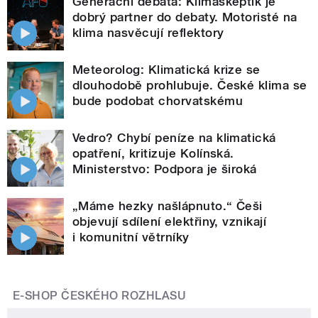
Generační debata: Klimaskeptik je
dobrý partner do debaty. Motoristé na
klima nasvěcují reflektory
Meteorolog: Klimatická krize se
dlouhodobě prohlubuje. České klima se
bude podobat chorvatskému
Vedro? Chybí peníze na klimatická
opatření, kritizuje Kolínská.
Ministerstvo: Podpora je široká
„Máme hezky našlápnuto.“ Češi
objevují sdílení elektřiny, vznikají
i komunitní větrníky
E-SHOP ČESKÉHO ROZHLASU