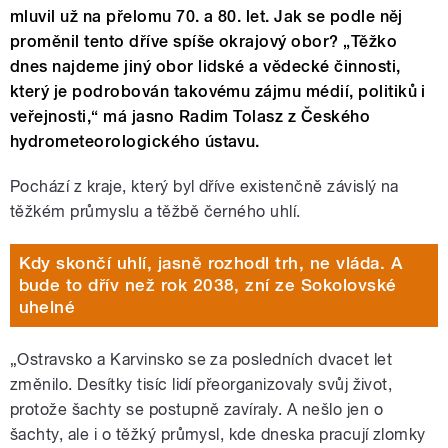
mluvil už na přelomu 70. a 80. let. Jak se podle něj
proměnil tento dříve spíše okrajový obor? „Těžko
dnes najdeme jiný obor lidské a vědecké činnosti,
který je podrobován takovému zájmu médií, politiků i
veřejnosti,“ má jasno Radim Tolasz z Českého
hydrometeorologického ústavu.
Pochází z kraje, který byl dříve existenčně závislý na
těžkém průmyslu a těžbě černého uhlí.
Kdy skončí uhlí, jasně rozhodl trh, ne vláda. A
bude to dřív než rok 2038, zní ze Sokolovské
uhelné
„Ostravsko a Karvinsko se za posledních dvacet let
změnilo. Desítky tisíc lidí přeorganizovaly svůj život,
protože šachty se postupně zavíraly. A nešlo jen o
šachty, ale i o těžký průmysl, kde dneska pracují zlomky