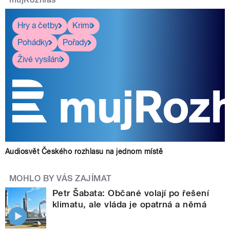
Hry a četby
Krimi
Pohádky
Pořady
Živé vysílání
Audiosvět Českého rozhlasu na jednom místě
MOHLO BY VÁS ZAJÍMAT
Petr Šabata: Občané volají po řešení
klimatu, ale vláda je opatrná a němá