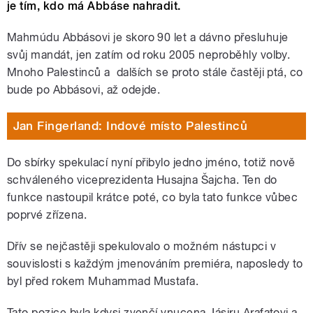
je tím, kdo má Abbáse nahradit.
Mahmúdu Abbásovi je skoro 90 let a dávno přesluhuje
svůj mandát, jen zatím od roku 2005 neproběhly volby.
Mnoho Palestinců a dalších se proto stále častěji ptá, co
bude po Abbásovi, až odejde.
Jan Fingerland: Indové místo Palestinců
Do sbírky spekulací nyní přibylo jedno jméno, totiž nově
schváleného viceprezidenta Husajna Šajcha. Ten do
funkce nastoupil krátce poté, co byla tato funkce vůbec
poprvé zřízena.
Dřív se nejčastěji spekulovalo o možném nástupci v
souvislosti s každým jmenováním premiéra, naposledy to
byl před rokem Muhammad Mustafa.
Tato pozice byla kdysi zvenčí vnucena Jásiru Arafatovi a