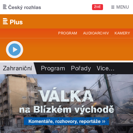
Přejít k hlavnímu obsahu
MENU
ŽIVĚ
PROGRAM
AUDIOARCHIV
KAMERY
Zahraniční
Program
Pořady
Více
…