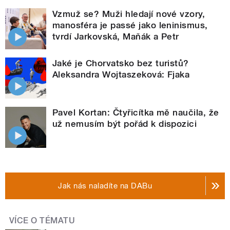
Vzmuž se? Muži hledají nové vzory,
manosféra je passé jako leninismus,
tvrdí Jarkovská, Maňák a Petr
Jaké je Chorvatsko bez turistů?
Aleksandra Wojtaszeková: Fjaka
Pavel Kortan: Čtyřicítka mě naučila, že
už nemusím být pořád k dispozici
Jak nás naladíte na DABu
VÍCE O TÉMATU