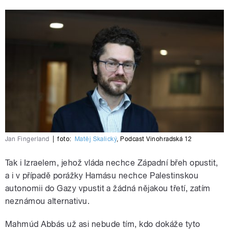
Jan Fingerland
|
foto:
Matěj Skalický
,
Podcast Vinohradská 12
Tak i Izraelem, jehož vláda nechce Západní břeh opustit,
a i v případě porážky Hamásu nechce Palestinskou
autonomii do Gazy vpustit a žádná nějakou třetí, zatím
neznámou alternativu.
Mahmúd Abbás už asi nebude tím, kdo dokáže tyto