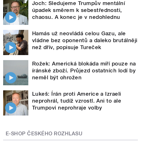
Joch: Sledujeme Trumpův mentální
úpadek směrem k sebestřednosti,
chaosu. A konec je v nedohlednu
Hamás už neovládá celou Gazu, ale
vládne bez oponentů a daleko brutálněji
než dřív, popisuje Tureček
Rožek: Americká blokáda míří pouze na
íránské zboží. Průjezd ostatních lodí by
neměl být ohrožen
Lukeš: Írán proti Americe a Izraeli
neprohrál, tudíž vzrostl. Ani to ale
Trumpovi neprohraje volby
E-SHOP ČESKÉHO ROZHLASU