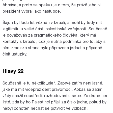
Abbáse, a proto se spekuluje o tom, že právě jeho si
prezident vybral jako nástupce.
Šajch byl řadu let vězněn v Izraeli, a mohl by tedy mít
legitimitu u velké části palestinské veřejnosti. Současně
je považován za pragmatického člověka, který má
kontakty s Izraelci, což je nutná podmínka pro to, aby s
ním izraelská strana byla připravena jednat a případně i
činit ústupky.
Hlavy 22
Současně je tu několik „ale“. Zaprvé zatím není jasné,
jaké má mít viceprezident pravomoci, Abbás se zatím
vždy snažil soustředit rozhodování u sebe. Za druhé není
jisté, zda by ho Palestinci přijali za číslo jedna, pokud by
nebyl ochoten nechat se potvrdit ve volbách.