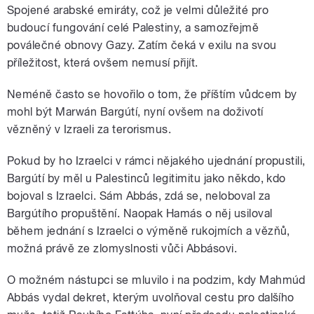
Spojené arabské emiráty, což je velmi důležité pro
budoucí fungování celé Palestiny, a samozřejmě
poválečné obnovy Gazy. Zatím čeká v exilu na svou
příležitost, která ovšem nemusí přijít.
Neméně často se hovořilo o tom, že příštím vůdcem by
mohl být Marwán Bargútí, nyní ovšem na doživotí
vězněný v Izraeli za terorismus.
Pokud by ho Izraelci v rámci nějakého ujednání propustili,
Bargútí by měl u Palestinců legitimitu jako někdo, kdo
bojoval s Izraelci. Sám Abbás, zdá se, neloboval za
Bargútího propuštění. Naopak Hamás o něj usiloval
během jednání s Izraelci o výměně rukojmích a vězňů,
možná právě ze zlomyslnosti vůči Abbásovi.
O možném nástupci se mluvilo i na podzim, kdy Mahmúd
Abbás vydal dekret, kterým uvolňoval cestu pro dalšího