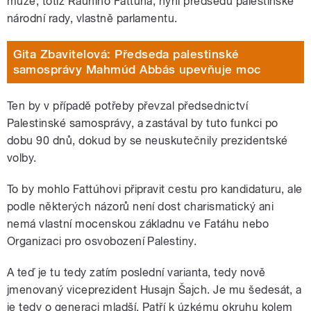
muže, totiž Rauhího Fattúha, nyní předsedu palestinské
národní rady, vlastně parlamentu.
Gita Zbavitelová: Předseda palestinské
samosprávy Mahmúd Abbás upevňuje moc
Ten by v případě potřeby převzal předsednictví
Palestinské samosprávy, a zastával by tuto funkci po
dobu 90 dnů, dokud by se neuskutečnily prezidentské
volby.
To by mohlo Fattúhovi připravit cestu pro kandidaturu, ale
podle některých názorů není dost charismatický ani
nemá vlastní mocenskou základnu ve Fatáhu nebo
Organizaci pro osvobození Palestiny.
A teď je tu tedy zatím poslední varianta, tedy nově
jmenovaný viceprezident Husajn Šajch. Je mu šedesát, a
je tedy o generaci mladší. Patří k úzkému okruhu kolem