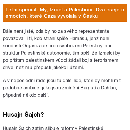
Letní speciál: My, Izrael a Palestinci. Dva eseje o
emocích, které Gaza vyvolala v Česku
Dále není jisté, zda by ho za svého reprezentanta
považovali i ti, kdo straní spíše Hamásu, jenž není
součástí Organizace pro osvobození Palestiny, ani
struktur Palestinské autonomie, tím spíš, že Izraelci by
po příštím palestinském vůdci žádali boj s terorismem
dříve, než mu přepustí jakékoli území.
A v neposlední řadě jsou tu další lidé, kteří by mohli mít
podobné ambice, jako jsou zmínění Bargútí a Dahlan,
případně někdo další.
Husajn Šajch?
Husajn Šajch zatím slibuje reformy Palestinské