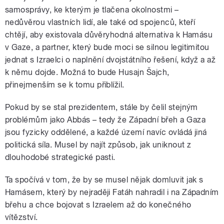
samosprávy, ke kterým je tlačena okolnostmi –
nedůvěrou vlastních lidí, ale také od spojenců, kteří
chtějí, aby existovala důvěryhodná alternativa k Hamásu
v Gaze, a partner, který bude moci se silnou legitimitou
jednat s Izraelci o naplnění dvojstátního řešení, když a až
k němu dojde. Možná to bude Husajn Šajch,
přinejmenším se k tomu přiblížil.
Pokud by se stal prezidentem, stále by čelil stejným
problémům jako Abbás – tedy že Západní břeh a Gaza
jsou fyzicky oddělené, a každé území navíc ovládá jiná
politická síla. Musel by najít způsob, jak uniknout z
dlouhodobé strategické pasti.
Ta spočívá v tom, že by se musel nějak domluvit jak s
Hamásem, který by nejraději Fatáh nahradil i na Západním
břehu a chce bojovat s Izraelem až do konečného
vítězství.