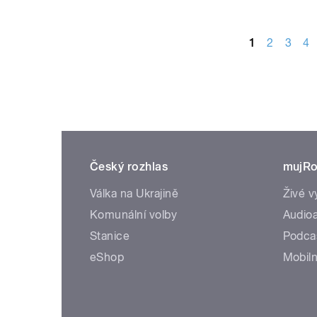
STRÁNKY
1
2
3
4
Český rozhlas
mujRo
Válka na Ukrajině
Živé v
Komunální volby
Audioa
Stanice
Podca
eShop
Mobiln