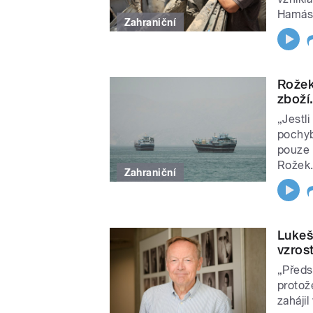
Hamásu
Zahraniční
Rožek
zboží
„Jestl
pochyb
pouze p
Rožek
Zahraniční
Lukeš:
vzros
„Předs
protož
zahájil