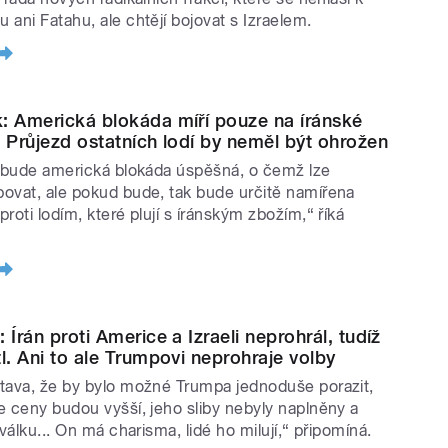
 ani Fatahu, ale chtějí bojovat s Izraelem.
: Americká blokáda míří pouze na íránské
. Průjezd ostatních lodí by neměl být ohrožen
i bude americká blokáda úspěšná, o čemž lze
ovat, ale pokud bude, tak bude určitě namířena
roti lodím, které plují s íránským zbožím,“ říká
.
 Írán proti Americe a Izraeli neprohrál, tudíž
tl. Ani to ale Trumpovi neprohraje volby
tava, že by bylo možné Trumpa jednoduše porazit,
e ceny budou vyšší, jeho sliby nebyly naplněny a
 válku... On má charisma, lidé ho milují,“ připomíná.