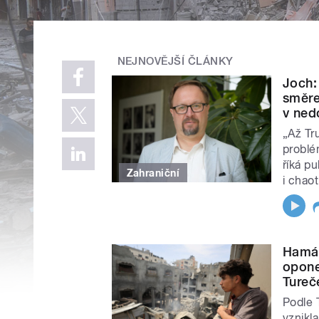
NEJNOVĚJŠÍ ČLÁNKY
Joch:
směre
v ned
„Až Tr
problé
říká p
Zahraniční
i chao
Hamás
opone
Tureč
Podle 
vznikla