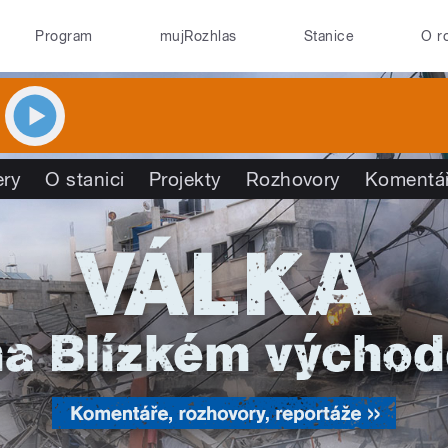
Program
mujRozhlas
Stanice
O r
ry
O stanici
Projekty
Rozhovory
Komentá