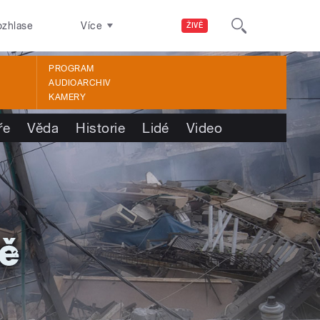
ozhlase
Více
ŽIVĚ
PROGRAM
AUDIOARCHIV
KAMERY
ře
Věda
Historie
Lidé
Video