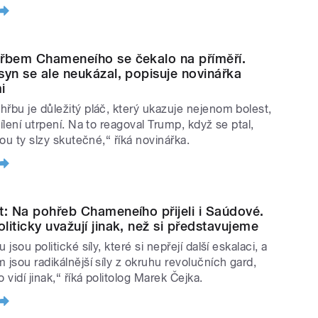
řbem Chameneího se čekalo na příměří.
syn se ale neukázal, popisuje novinářka
i
hřbu je důležitý pláč, který ukazuje nejenom bolest,
dílení utrpení. Na to reagoval Trump, když se ptal,
jsou ty slzy skutečné,“ říká novinářka.
t: Na pohřeb Chameneího přijeli i Saúdové.
liticky uvažují jinak, než si představujeme
u jsou politické síly, které si nepřejí další eskalaci, a
 jsou radikálnější síly z okruhu revolučních gard,
o vidí jinak,“ říká politolog Marek Čejka.