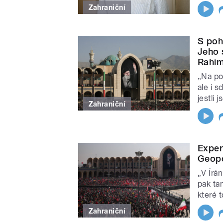
Zahraniční
S poh
Jeho 
Rahim
„Na po
ale i s
jestli 
Zahraniční
Exper
Geopo
„V Írán
pak tam
které t
Zahraniční