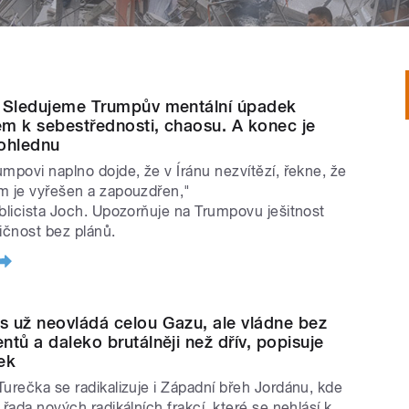
 Sledujeme Trumpův mentální úpadek
m k sebestřednosti, chaosu. A konec je
ohlednu
umpovi naplno dojde, že v Íránu nezvítězí, řekne, že
m je vyřešen a zapouzdřen,"
ublicista Joch. Upozorňuje na Trumpovu ješitnost
tičnost bez plánů.
 už neovládá celou Gazu, ale vládne bez
ntů a daleko brutálněji než dřív, popisuje
ek
Turečka se radikalizuje i Západní břeh Jordánu, kde
 řada nových radikálních frakcí, které se nehlásí k