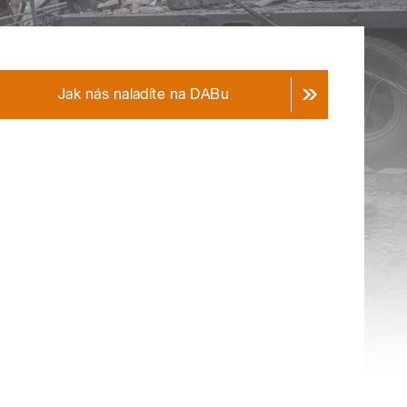
Jak nás naladíte na DABu