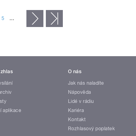
5
…
následující ›
poslední »
zhlas
O nás
ysílání
Jak nás naladíte
rchiv
Nápověda
sty
Lidé v rádiu
í aplikace
Kariéra
Kontakt
Rozhlasový poplatek