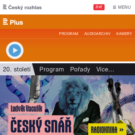
Přejít k hlavnímu obsahu
MENU
ŽIVĚ
PROGRAM
AUDIOARCHIV
KAMERY
20. století
Program
Pořady
Více
…