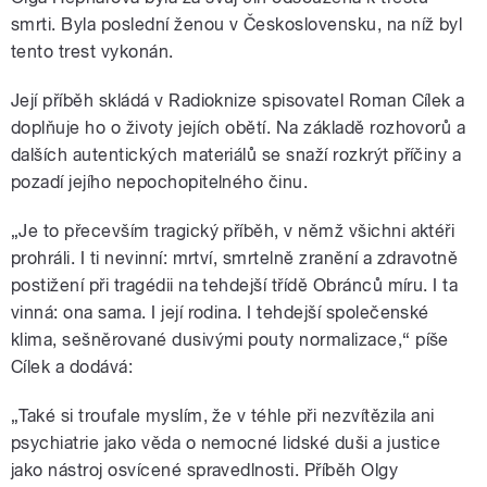
smrti. Byla poslední ženou v Československu, na níž byl
tento trest vykonán.
Její příběh skládá v Radioknize spisovatel Roman Cílek a
doplňuje ho o životy jejích obětí. Na základě rozhovorů a
dalších autentických materiálů se snaží rozkrýt příčiny a
pozadí jejího nepochopitelného činu.
„Je to přecevším tragický příběh, v němž všichni aktéři
prohráli. I ti nevinní: mrtví, smrtelně zranění a zdravotně
postižení při tragédii na tehdejší třídě Obránců míru. I ta
vinná: ona sama. I její rodina. I tehdejší společenské
klima, sešněrované dusivými pouty normalizace,“ píše
Cílek a dodává:
„Také si troufale myslím, že v téhle při nezvítězila ani
psychiatrie jako věda o nemocné lidské duši a justice
jako nástroj osvícené spravedlnosti. Příběh Olgy