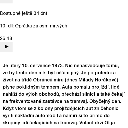
Dostupné ještě 34 dní
10. díl: Oprátka za osm mrtvých
26:48
Je úterý 10. července 1973. Nic nenasvědčuje tomu,
že by tento den měl být něčím jiný. Je po poledni a
život na třídě Obránců míru (dnes Milady Horákové)
plyne poklidným tempem. Auta pomalu projíždí, lidé
nahlíží do výloh obchodů, přechází silnici a také čekají
na frekventované zastávce na tramvaj. Obyčejný den.
Když vtom se z kolony projíždějících aut zničehonic
vyřítí nákladní automobil a namíří si to přímo do
skupiny lidí čekajících na tramvaj. Volant drží Olga