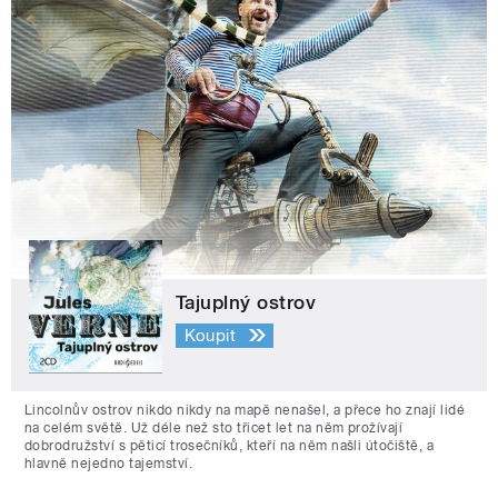
Tajuplný ostrov
Koupit
Lincolnův ostrov nikdo nikdy na mapě nenašel, a přece ho znají lidé
na celém světě. Už déle než sto třicet let na něm prožívají
dobrodružství s pěticí trosečníků, kteří na něm našli útočiště, a
hlavně nejedno tajemství.