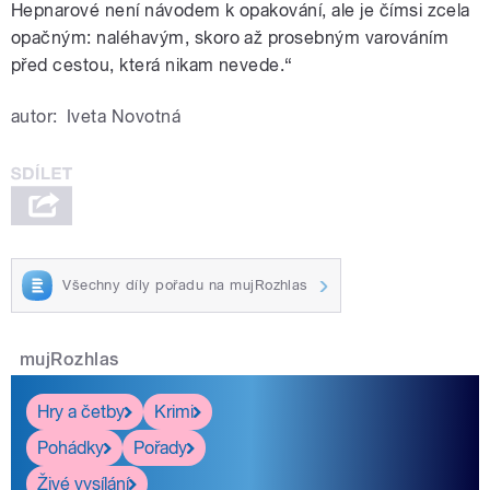
Hepnarové není návodem k opakování, ale je čímsi zcela
opačným: naléhavým, skoro až prosebným varováním
před cestou, která nikam nevede.“
autor:
Iveta Novotná
Všechny díly pořadu na mujRozhlas
mujRozhlas
Hry a četby
Krimi
Pohádky
Pořady
Živé vysílání