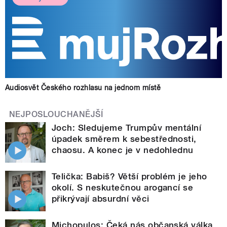
Audiosvět Českého rozhlasu na jednom místě
NEJPOSLOUCHANĚJŠÍ
Joch: Sledujeme Trumpův mentální
úpadek směrem k sebestřednosti,
chaosu. A konec je v nedohlednu
Telička: Babiš? Větší problém je jeho
okolí. S neskutečnou arogancí se
přikrývají absurdní věci
Michopulos: Čeká nás občanská válka