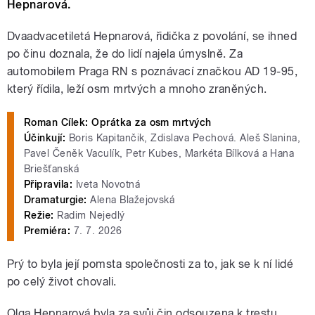
Hepnarová.
Dvaadvacetiletá Hepnarová, řidička z povolání, se ihned
po činu doznala, že do lidí najela úmyslně. Za
automobilem Praga RN s poznávací značkou AD 19-95,
který řídila, leží osm mrtvých a mnoho zraněných.
Roman Cílek: Oprátka za osm mrtvých
Účinkují:
Boris Kapitančik, Zdislava Pechová. Aleš Slanina,
Pavel Čeněk Vaculík, Petr Kubes, Markéta Bílková a Hana
Briešťanská
Připravila:
Iveta Novotná
Dramaturgie:
Alena Blažejovská
Režie:
Radim Nejedlý
Premiéra:
7. 7. 2026
Prý to byla její pomsta společnosti za to, jak se k ní lidé
po celý život chovali.
Olga Hepnarová byla za svůj čin odsouzena k trestu