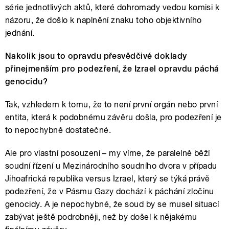
série jednotlivých aktů, které dohromady vedou komisi k
názoru, že došlo k naplnění znaku toho objektivního
jednání.
Nakolik jsou to opravdu přesvědčivé doklady
přinejmenším pro podezření, že Izrael opravdu páchá
genocidu?
Tak, vzhledem k tomu, že to není první orgán nebo první
entita, která k podobnému závěru došla, pro podezření je
to nepochybně dostatečné.
Ale pro vlastní posouzení – my víme, že paralelně běží
soudní řízení u Mezinárodního soudního dvora v případu
Jihoafrická republika versus Izrael, který se týká právě
podezření, že v Pásmu Gazy dochází k páchání zločinu
genocidy. A je nepochybné, že soud by se musel situací
zabývat ještě podrobněji, než by došel k nějakému