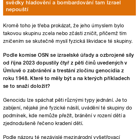
svědky hladovění a bombardování tam Izrael
nepouští
Kromě toho je třeba prokázat, že jeho úmyslem bylo
takovou skupinu zcela nebo zčásti zničit, přičemž tím
zničením se skutečně myslí fyzická likvidace té skupiny.
Podle komise OSN se izraelské úřady a ozbrojené síly
od října 2023 dopustily čtyř z pěti činů uvedených v
Úmluvě o zabránění a trestání zločinu genocidia z
roku 1948. Které to měly být a na kterých příkladech
se to snaží doložit?
Genocidu lze spáchat pěti různými typy jednání. Je to
zabíjení, nějaké jiné fyzické násilí, uvádění té skupiny do
podmínek, kde nemůže přežít, bránění v rození dětí a
zjednodušeně řečeno kradení dětí.
Podle názoru té nezávislé mezinárodní vyšetřovací