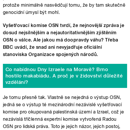
protože minimálně nasvědčují tomu, že by tam skutečně
genocidní úmysl být mohl.
Vyšetřovací komise OSN tvrdí, že nejnovější zpráva je
dosud nejsilnějším a nejautoritativnějším zjištěním
OSN o válce. Ale jakou má doopravdy váhu? Třeba
BBC uvádí, že snad ani nevyjadřuje oficiální
stanoviska Organizace spojených národů.
Co nabídnou Dny Izraele na Moravě? Brno
hostilo makabiádu. A proč je v židovství důležité
vzdělání?
Je tomu přesně tak. Vlastně se nejedná o výstup OSN,
jedná se o výstup té mezinárodní nezávislé vyšetřovací
komise pro okupovaná palestinská území a Izrael, což je
nezávislá tříčlenná expertní komise vytvořená Radou
OSN pro lidská práva. Toto je jejich názor, jejich postoj,