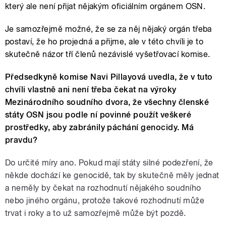
který ale není přijat nějakým oficiálním orgánem OSN.
Je samozřejmě možné, že se za něj nějaký orgán třeba
postaví, že ho projedná a přijme, ale v této chvíli je to
skutečně názor tří členů nezávislé vyšetřovací komise.
Předsedkyně komise Navi Pillayová uvedla, že v tuto
chvíli vlastně ani není třeba čekat na výroky
Mezinárodního soudního dvora, že všechny členské
státy OSN jsou podle ní povinné použít veškeré
prostředky, aby zabránily páchání genocidy. Má
pravdu?
Do určité míry ano. Pokud mají státy silné podezření, že
někde dochází ke genocidě, tak by skutečně měly jednat
a neměly by čekat na rozhodnutí nějakého soudního
nebo jiného orgánu, protože takové rozhodnutí může
trvat i roky a to už samozřejmě může být pozdě.