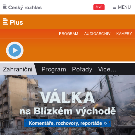
Přejít k hlavnímu obsahu
MENU
ŽIVĚ
PROGRAM
AUDIOARCHIV
KAMERY
Zahraniční
Program
Pořady
Více
…