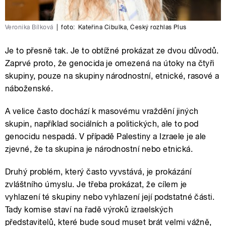
Veronika Bílková
|
foto:
Kateřina Cibulka
,
Český rozhlas Plus
Je to přesně tak. Je to obtížné prokázat ze dvou důvodů.
Zaprvé proto, že genocida je omezená na útoky na čtyři
skupiny, pouze na skupiny národnostní, etnické, rasové a
náboženské.
A velice často dochází k masovému vraždění jiných
skupin, například sociálních a politických, ale to pod
genocidu nespadá. V případě Palestiny a Izraele je ale
zjevné, že ta skupina je národnostní nebo etnická.
Druhý problém, který často vyvstává, je prokázání
zvláštního úmyslu. Je třeba prokázat, že cílem je
vyhlazení té skupiny nebo vyhlazení její podstatné části.
Tady komise staví na řadě výroků izraelských
představitelů, které bude soud muset brát velmi vážně,