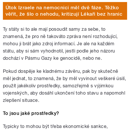
Útok Izraele na nemocnici měl dvě fáze. Těžko
věřit, že šlo o nehodu, kritizují Lékaři bez hranic
Ty státy si to ale mají posoudit samy za sebe, to
znamená, že pro ně takováto zpráva není rozhodující,
mohou ji brát jako zdroj informací. Je ale na každém
státu, aby si sám vyhodnotil, jestli podle jeho názoru
dochází v Pásmu Gazy ke genocidě, nebo ne.
Pokud dospěje ke kladnému závěru, pak by skutečně
měl jednat, to znamená, že by měl vyvinout veškeré úsilí,
použít jakékoliv prostředky, samozřejmě s výjimkou
vojenských, aby dosáhl ukončení toho stavu a napomohl
zlepšení situace.
To jsou jaké prostředky?
Typicky to mohou být třeba ekonomické sankce,