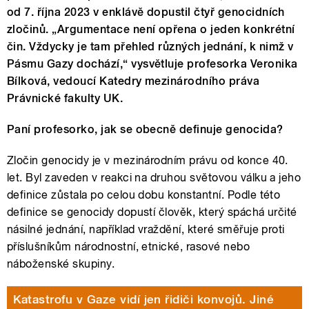
od 7. října 2023 v enklávě dopustil čtyř genocidních
zločinů. „Argumentace není opřena o jeden konkrétní
čin. Vždycky je tam přehled různých jednání, k nimž v
Pásmu Gazy dochází,“ vysvětluje profesorka Veronika
Bílková, vedoucí Katedry mezinárodního práva
Právnické fakulty UK.
Paní profesorko, jak se obecně definuje genocida?
Zločin genocidy je v mezinárodním právu od konce 40.
let. Byl zaveden v reakci na druhou světovou válku a jeho
definice zůstala po celou dobu konstantní. Podle této
definice se genocidy dopustí člověk, který spáchá určité
násilné jednání, například vraždění, které směřuje proti
příslušníkům národnostní, etnické, rasové nebo
náboženské skupiny.
Katastrofu v Gaze vidí jen řidiči konvojů. Jiné