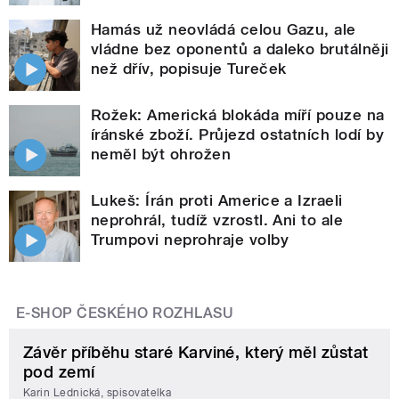
Hamás už neovládá celou Gazu, ale
vládne bez oponentů a daleko brutálněji
než dřív, popisuje Tureček
Rožek: Americká blokáda míří pouze na
íránské zboží. Průjezd ostatních lodí by
neměl být ohrožen
Lukeš: Írán proti Americe a Izraeli
neprohrál, tudíž vzrostl. Ani to ale
Trumpovi neprohraje volby
E-SHOP ČESKÉHO ROZHLASU
Závěr příběhu staré Karviné, který měl zůstat
pod zemí
Karin Lednická, spisovatelka