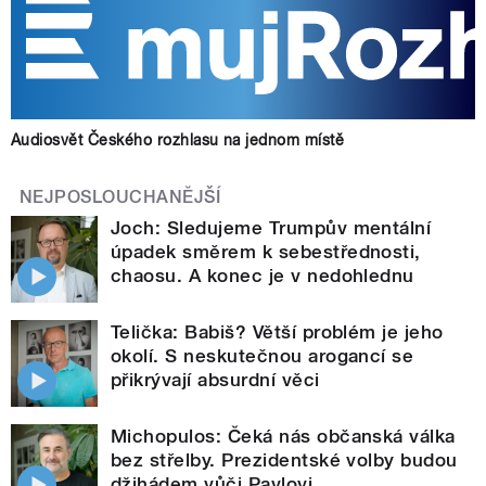
Audiosvět Českého rozhlasu na jednom místě
NEJPOSLOUCHANĚJŠÍ
Joch: Sledujeme Trumpův mentální
úpadek směrem k sebestřednosti,
chaosu. A konec je v nedohlednu
Telička: Babiš? Větší problém je jeho
okolí. S neskutečnou arogancí se
přikrývají absurdní věci
Michopulos: Čeká nás občanská válka
bez střelby. Prezidentské volby budou
džihádem vůči Pavlovi