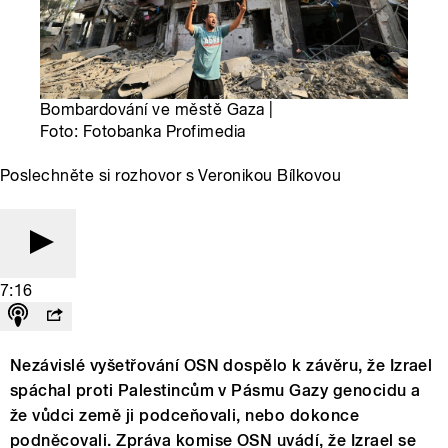
Bombardování ve městě Gaza |
Foto: Fotobanka Profimedia
Poslechněte si rozhovor s Veronikou Bílkovou
7:16
Nezávislé vyšetřování OSN dospělo k závěru, že Izrael
spáchal proti Palestincům v Pásmu Gazy genocidu a
že vůdci země ji podceňovali, nebo dokonce
podněcovali. Zpráva komise OSN uvádí, že Izrael se