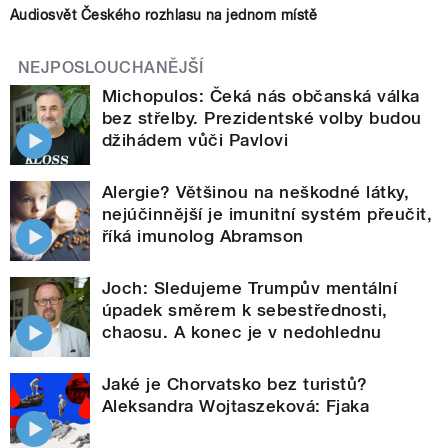
Audiosvět Českého rozhlasu na jednom místě
NEJPOSLOUCHANĚJŠÍ
Michopulos: Čeká nás občanská válka
bez střelby. Prezidentské volby budou
džihádem vůči Pavlovi
Alergie? Většinou na neškodné látky,
nejúčinnější je imunitní systém přeučit,
říká imunolog Abramson
Joch: Sledujeme Trumpův mentální
úpadek směrem k sebestřednosti,
chaosu. A konec je v nedohlednu
Jaké je Chorvatsko bez turistů?
Aleksandra Wojtaszeková: Fjaka