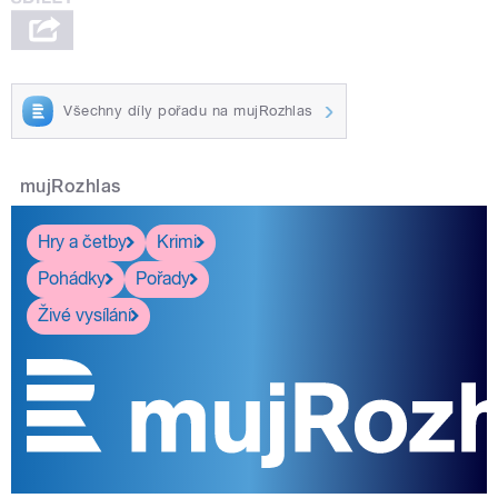
Všechny díly pořadu na mujRozhlas
mujRozhlas
Hry a četby
Krimi
Pohádky
Pořady
Živé vysílání