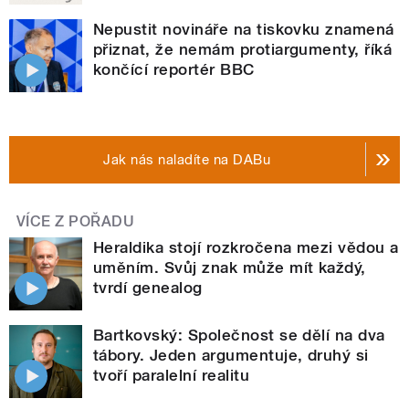
Nepustit novináře na tiskovku znamená
přiznat, že nemám protiargumenty, říká
končící reportér BBC
Jak nás naladíte na DABu
VÍCE Z POŘADU
Heraldika stojí rozkročena mezi vědou a
uměním. Svůj znak může mít každý,
tvrdí genealog
Bartkovský: Společnost se dělí na dva
tábory. Jeden argumentuje, druhý si
tvoří paralelní realitu