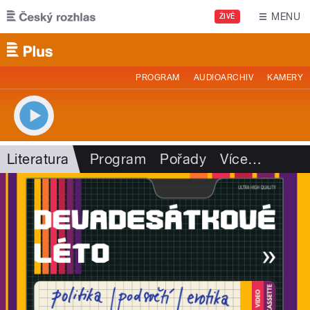
Přejít k hlavnímu obsahu
MENU
ŽIVĚ
PROGRAM
AUDIOARCHIV
KAMERY
Literatura
Program
Pořady
Více
…