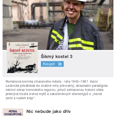
Šikmý kostel 3
Koupit
Románová kronika ztraceného města - léta 1945–1961. Karin
Lednická předkládá do značné míry převratný, dosavadní paradigma
měnící obraz hornického regionu, jehož zahlazenou historii stále
překrývá tlustá vrstva mýtů a zakořeněných stereotypů o „černé
zemi a rudém kraji“.
Nic nebude jako dřív