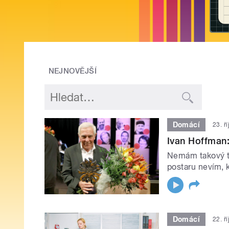
NEJNOVĚJŠÍ
Domácí
23. ř
Ivan Hoffman:
Nemám takový ten
postaru nevím, 
Domácí
22. ř