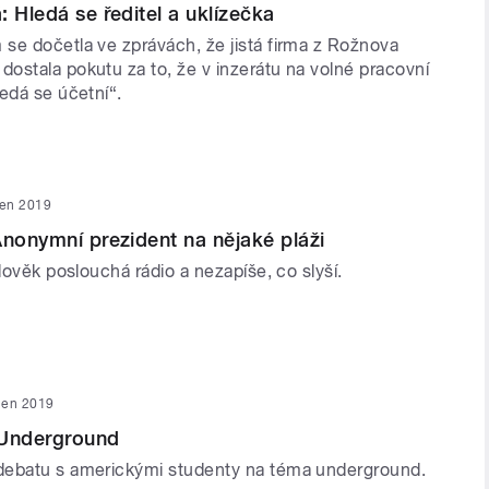
: Hledá se ředitel a uklízečka
se dočetla ve zprávách, že jistá firma z Rožnova
ostala pokutu za to, že v inzerátu na volné pracovní
edá se účetní“.
íjen 2019
Anonymní prezident na nějaké pláži
člověk poslouchá rádio a nezapíše, co slyší.
íjen 2019
 Underground
debatu s americkými studenty na téma underground.