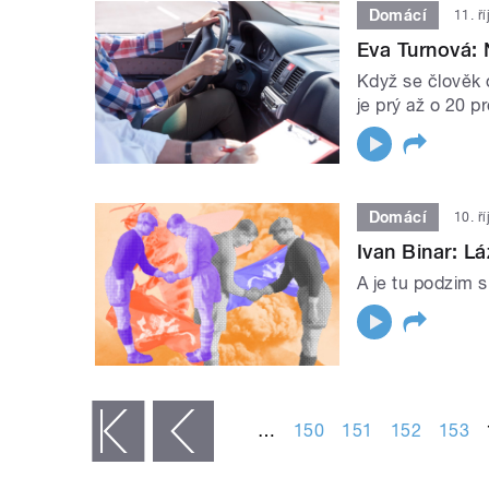
Domácí
11. ř
Eva Turnová:
Když se člověk
je prý až o 20 p
Domácí
10. ř
Ivan Binar: L
A je tu podzim s
STRÁNKY
…
150
151
152
153
« první
‹ předchozí