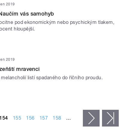
íjen 2019
 Naučím vás samohyb
 ocitne pod ekonomickým nebo psychickým tlakem,
rocent hloupější.
íjen 2019
ázeňští mravenci
 melancholií listí spadaného do říčního proudu.
154
155
156
157
158
…
následující ›
posled