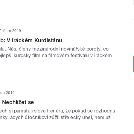
7. říjen 2019
b: V iráckém Kurdistánu
ilu. Nás, členy mezinárodní novinářské poroty, co
lepší kurdský film na filmovém festivalu v iráckém
íjen 2019
 Neohlížet se
tech si pamatuji slova trenéra, že pokud se rozhodnu
ky, abych útočníkovi zúžil střelecký úhel, není už