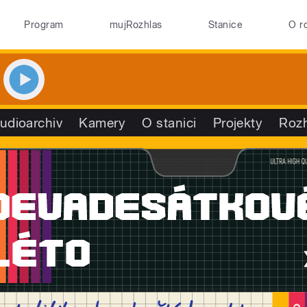
Program
mujRozhlas
Stanice
O r
udioarchiv
Kamery
O stanici
Projekty
Roz