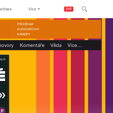
ozhlase
Více
ŽIVĚ
PROGRAM
AUDIOARCHIV
KAMERY
hovory
Komentáře
Věda
Více
…