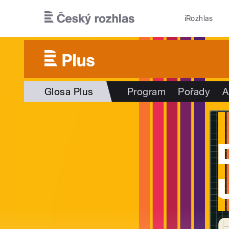
Přejít k hlavnímu obsahu
iRozhlas
Glosa Plus
Program
Pořady
A