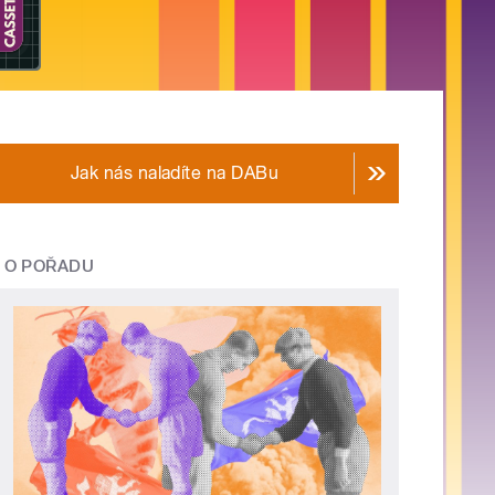
Jak nás naladíte na DABu
O POŘADU