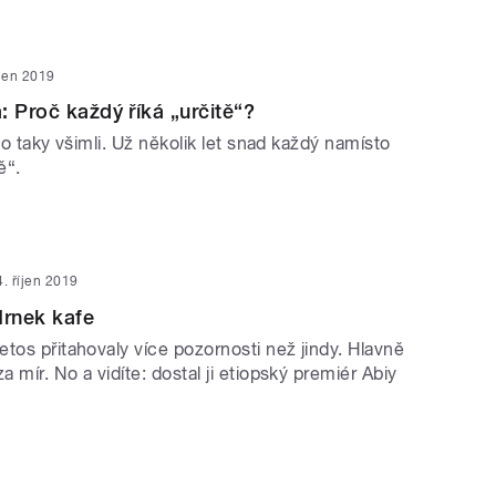
íjen 2019
: Proč každý říká „určitě“?
oho taky všimli. Už několik let snad každý namísto
ě“.
4. říjen 2019
Hrnek kafe
tos přitahovaly více pozornosti než jindy. Hlavně
 mír. No a vidíte: dostal ji etiopský premiér Abiy