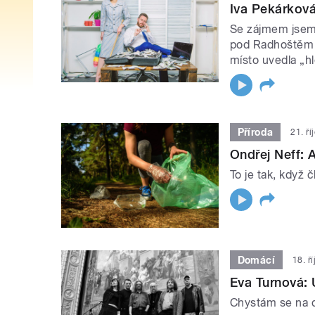
Iva Pekárková
Se zájmem jsem 
pod Radhoštěm d
místo uvedla „hl
Příroda
21. ř
Ondřej Neff: 
To je tak, když 
Domácí
18. ř
Eva Turnová:
Chystám se na 