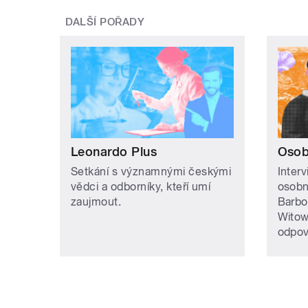
DALŠÍ POŘADY
Leonardo Plus
Osob
Setkání s významnými českými
Inter
vědci a odborníky, kteří umí
osobn
zaujmout.
Barbo
Witow
odpov