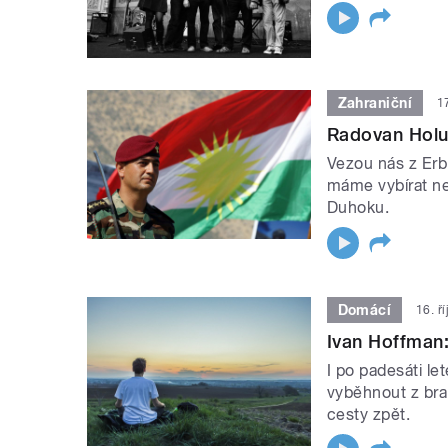
Zahraniční
1
Radovan Holu
Vezou nás z Erb
máme vybírat nej
Duhoku.
Domácí
16. ř
Ivan Hoffman:
I po padesáti le
vyběhnout z bran
cesty zpět.