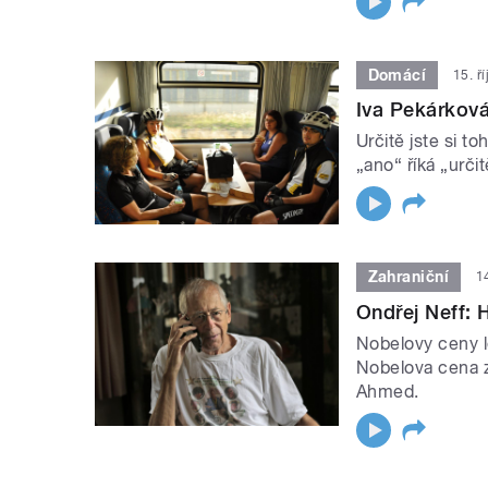
Domácí
15. ř
Iva Pekárková
Určitě jste si t
„ano“ říká „určit
Zahraniční
1
Ondřej Neff: 
Nobelovy ceny le
Nobelova cena za
Ahmed.