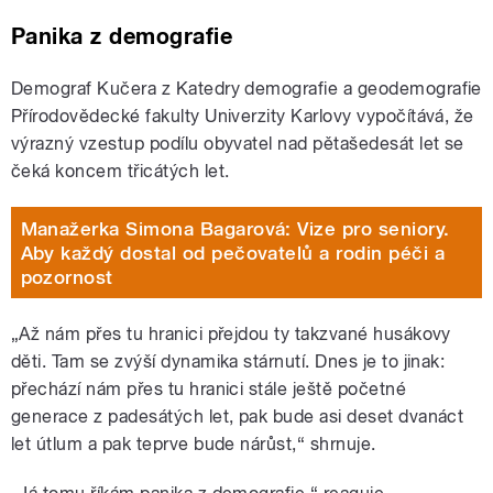
Panika z demografie
Demograf Kučera z Katedry demografie a geodemografie
Přírodovědecké fakulty Univerzity Karlovy vypočítává, že
výrazný vzestup podílu obyvatel nad pětašedesát let se
čeká koncem třicátých let.
Manažerka Simona Bagarová: Vize pro seniory.
Aby každý dostal od pečovatelů a rodin péči a
pozornost
„Až nám přes tu hranici přejdou ty takzvané husákovy
děti. Tam se zvýší dynamika stárnutí. Dnes je to jinak:
přechází nám přes tu hranici stále ještě početné
generace z padesátých let, pak bude asi deset dvanáct
let útlum a pak teprve bude nárůst,“ shrnuje.