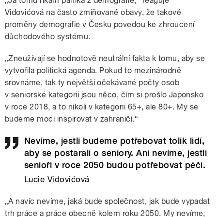
„Já tomu říkám panika z demografie,“ reaguje
Vidovićová
na často zmiňované obavy, že takové
proměny demografie v Česku povedou ke zhroucení
důchodového systému.
„Zneužívají se hodnotově neutrální fakta k tomu, aby se
vytvořila politická agenda. Pokud to mezinárodně
srovnáme, tak ty největší očekávané počty osob
v seniorské kategorii jsou něco, čím si prošlo Japonsko
v roce 2018, a to nikoli v kategorii 65+, ale 80+. My se
budeme moci inspirovat v zahraničí.“
Nevíme, jestli budeme potřebovat tolik lidí,
aby se postarali o seniory. Ani nevíme, jestli
senioři v roce 2050 budou potřebovat péči.
Lucie Vidovićová
„A navíc nevíme, jaká bude společnost, jak bude vypadat
trh práce a práce obecně kolem roku 2050. My nevíme,