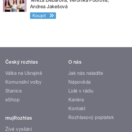
Tereza Bebarová, Veronika Pourová,
Andrea Jakešová
Koupit
Český rozhlas
O nás
Válka na Ukrajině
Jak nás naladíte
Komunální volby
Nápověda
Stanice
Lidé v rádiu
eShop
Kariéra
Kontakt
Rozhlasový poplatek
mujRozhlas
Živé vysílání