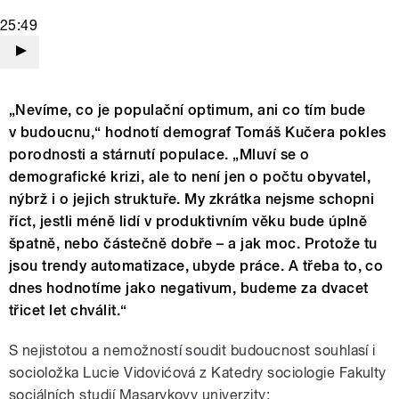
25:49
„Nevíme, co je populační optimum, ani co tím bude
v budoucnu,“ hodnotí demograf Tomáš Kučera pokles
porodnosti a stárnutí populace. „Mluví se o
demografické krizi, ale to není jen o počtu obyvatel,
nýbrž i o jejich struktuře. My zkrátka nejsme schopni
říct, jestli méně lidí v produktivním věku bude úplně
špatně, nebo částečně dobře – a jak moc. Protože tu
jsou trendy automatizace, ubyde práce. A třeba to, co
dnes hodnotíme jako negativum, budeme za dvacet
třicet let chválit.“
S nejistotou a nemožností soudit budoucnost souhlasí i
socioložka Lucie
Vidovićová
z Katedry sociologie Fakulty
sociálních studií Masarykovy univerzity: