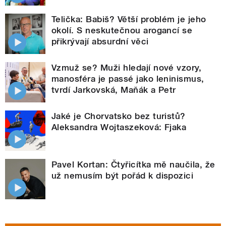
Telička: Babiš? Větší problém je jeho
okolí. S neskutečnou arogancí se
přikrývají absurdní věci
Vzmuž se? Muži hledají nové vzory,
manosféra je passé jako leninismus,
tvrdí Jarkovská, Maňák a Petr
Jaké je Chorvatsko bez turistů?
Aleksandra Wojtaszeková: Fjaka
Pavel Kortan: Čtyřicítka mě naučila, že
už nemusím být pořád k dispozici