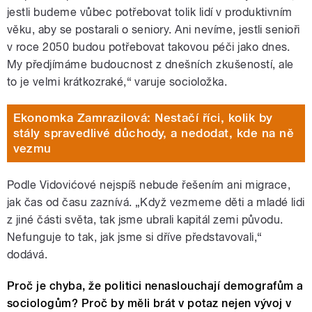
jestli budeme vůbec potřebovat tolik lidí v produktivním
věku, aby se postarali o seniory. Ani nevíme, jestli senioři
v roce 2050 budou potřebovat takovou péči jako dnes.
My předjímáme budoucnost z dnešních zkušeností, ale
to je velmi krátkozraké,“ varuje socioložka.
Ekonomka Zamrazilová: Nestačí říci, kolik by
stály spravedlivé důchody, a nedodat, kde na ně
vezmu
Podle
Vidovićové
nejspíš nebude řešením ani migrace,
jak čas od času zaznívá. „Když vezmeme děti a mladé lidi
z jiné části světa, tak jsme ubrali kapitál zemi původu.
Nefunguje to tak, jak jsme si dříve představovali,“
dodává.
Proč je chyba, že politici nenaslouchají demografům a
sociologům? Proč by měli brát v potaz nejen vývoj v