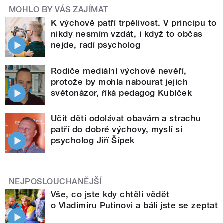
MOHLO BY VÁS ZAJÍMAT
K výchově patří trpělivost. V principu to
nikdy nesmím vzdát, i když to občas
nejde, radí psycholog
Rodiče mediální výchově nevěří,
protože by mohla nabourat jejich
světonázor, říká pedagog Kubíček
Učit děti odolávat obavám a strachu
patří do dobré výchovy, myslí si
psycholog Jiří Šípek
NEJPOSLOUCHANĚJŠÍ
Vše, co jste kdy chtěli vědět
o Vladimiru Putinovi a báli jste se zeptat