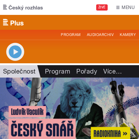
Přejít k hlavnímu obsahu
MENU
ŽIVĚ
PROGRAM
AUDIOARCHIV
KAMERY
Společnost
Program
Pořady
Více
…