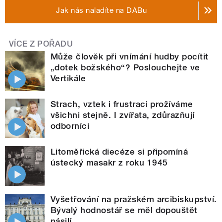
Jak nás naladíte na DABu
VÍCE Z POŘADU
Může člověk při vnímání hudby pocítit
„dotek božského“? Poslouchejte ve
Vertikále
Strach, vztek i frustraci prožíváme
všichni stejně. I zvířata, zdůrazňují
odborníci
Litoměřická diecéze si připomíná
ústecký masakr z roku 1945
Vyšetřování na pražském arcibiskupství.
Bývalý hodnostář se měl dopouštět
násilí