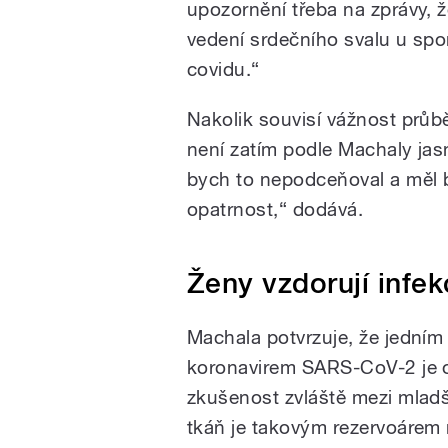
upozornění třeba na zprávy, 
vedení srdečního svalu u spor
covidu.“
Nakolik souvisí vážnost prů
není zatím podle Machaly jasn
bych to nepodceňoval a měl 
opatrnost,“ dodává.
Ženy vzdorují infe
Machala potvrzuje, že jedním
koronavirem SARS-CoV-2 je o
zkušenost zvláště mezi mladš
tkáň je takovým rezervoárem 