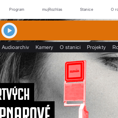
Program
mujRozhlas
Stanice
O r
Audioarchiv
Kamery
O stanici
Projekty
R