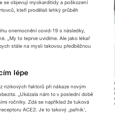
že se objevují myokarditidy a poškození
tovců, kteří prodělali lehký průběh
běhu onemocnění covid-19 s následky,
é. „My to teprve uvidíme. Ale jako lékař
bych stále na mysli takovou předběžnou
kcím lépe
 z rizikových faktorů při nákaze novým
bezita. „Ukázala nám to v poslední době
ími ročníky. Zdá se například že tuková
receptoru ACE2. Je to takový ‚pařník‘,