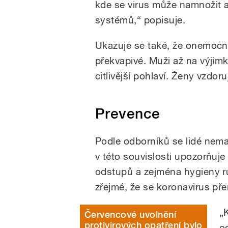
kde se virus může namnožit a
systémů,“ popisuje.
Ukazuje se také, že onemocně
překvapivé. Muži až na výji
citlivější pohlaví. Ženy vzdo
Prevence
Podle odborníků se lidé nemaj
v této souvislosti upozorňuje
odstupů a zejména hygieny ru
zřejmé, že se koronavirus př
„
Červencové uvolnění
protivirových opatření bylo
o