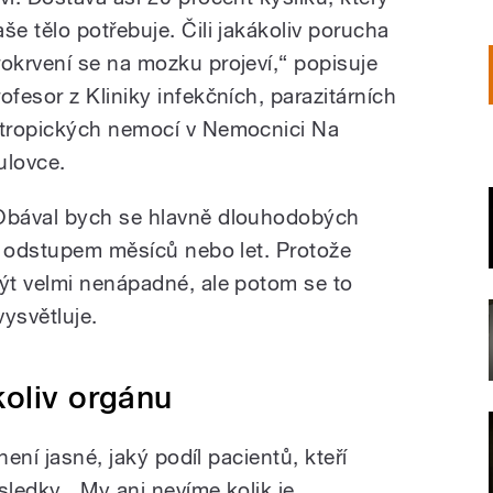
aše tělo potřebuje. Čili jakákoliv porucha
rokrvení se na mozku projeví,“ popisuje
rofesor z Kliniky infekčních, parazitárních
 tropických nemocí v Nemocnici Na
ulovce.
Obával bych se hlavně dlouhodobých
s odstupem měsíců nebo let. Protože
ýt velmi nenápadné, ale potom se to
vysvětluje.
oliv orgánu
není jasné, jaký podíl pacientů, kteří
sledky. „My ani nevíme kolik je