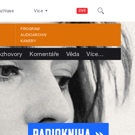
ozhlase
Více
ŽIVĚ
PROGRAM
AUDIOARCHIV
KAMERY
ozhovory
Komentáře
Věda
Více
…