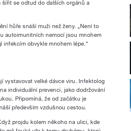
 šířit se odtud do dalších orgánů a
ní hůře snáší muži než ženy. „Není to
mku autoimunitních nemocí jsou mnohem
rují infekcím obvykle mnohem lépe.“
í vystavovat velké dávce viru. Infektolog
 na individuální prevenci, jako dodržování
kou. Připomíná, že od začátku je
enáší především vzdušnou cestou.
Když projdu kolem někoho na ulici, kde
de mě fouká vítr k tomu druhému, který