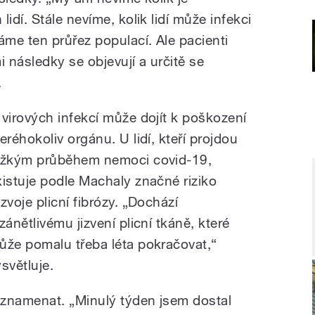
dí. Stále nevíme, kolik lidí může infekci
me ten průřez populací. Ale pacienti
 následky se objevují a určitě se
e.
 virových infekcí může dojít k poškození
eréhokoliv orgánu. U lidí, kteří projdou
ěžkým průběhem nemoci covid-19,
xistuje podle Machaly značné riziko
zvoje plicní fibrózy. „Dochází
zánětlivému jizvení plicní tkáně, které
ůže pomalu třeba léta pokračovat,“
světluje.
 znamenat. „Minulý týden jsem dostal