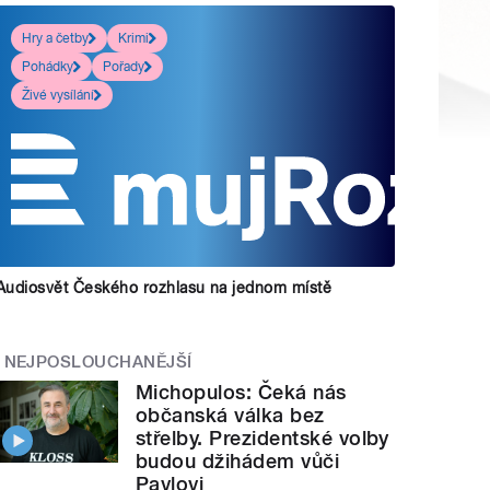
Hry a četby
Krimi
Pohádky
Pořady
Živé vysílání
Audiosvět Českého rozhlasu na jednom místě
NEJPOSLOUCHANĚJŠÍ
Michopulos: Čeká nás
občanská válka bez
střelby. Prezidentské volby
budou džihádem vůči
Pavlovi