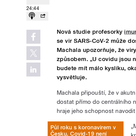
24:44
Nová studie profesorky
imun
se vir SARS-CoV-2 může dost
Machala upozorňuje, že vi
způsobem. „U covidu jsou 
budete mít málo kyslíku, ok
vysvětluje.
Machala p
řipouští, že v aku
dostat přímo do centrálního 
hraje jeho schopnost navodit
„
Půl roku s koronavirem v
Česku. Covid-19 není
k