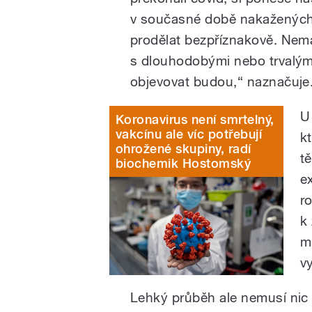
v současné době nakažených li
prodělat bezpříznakově. Nemá
s dlouhodobými nebo trvalými
objevovat budou,“ naznačuj
U
Koronavirus není smrtelný,
vakcínu ale víc potřebují
kt
ohrožené skupiny, radí
t
biochemik Hostomský
e
ro
k 
m
vy
Lehký průběh ale nemusí nic