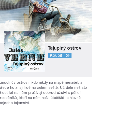
Tajuplný ostrov
Koupit
Lincolnův ostrov nikdo nikdy na mapě nenašel, a
přece ho znají lidé na celém světě. Už déle než sto
třicet let na něm prožívají dobrodružství s pěticí
trosečníků, kteří na něm našli útočiště, a hlavně
nejedno tajemství.