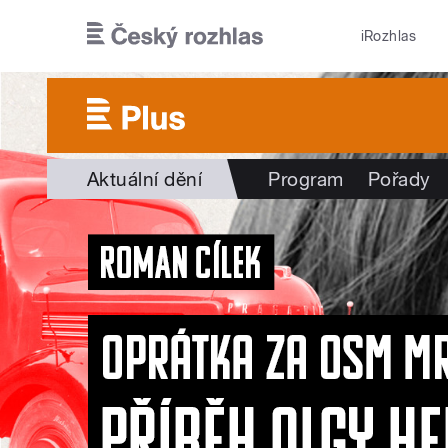
Přejít k hlavnímu obsahu
iRozhlas
Aktuální dění
Program
Pořady