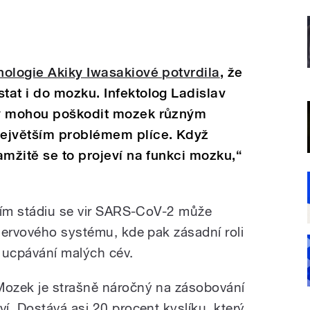
ologie Akiky Iwasakiové potvrdila
, že
at i do mozku. Infektolog Ladislav
ry mohou poškodit mozek různým
největším problémem plíce. Když
amžitě se to projeví na funkci mozku,“
tním stádiu se vir SARS-CoV-2 může
nervového systému, kde pak zásadní roli
 ucpávání malých cév.
Mozek je strašně náročný na zásobování
rví. Dostává asi 20 procent kyslíku, který