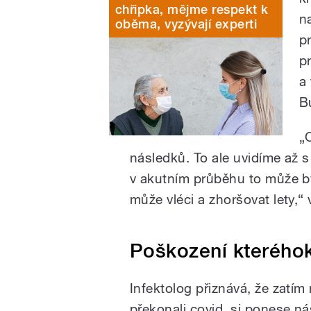
chřipka, mějme respekt k
n
oběma, vyzývají experti
p
p
a
B
„
následků. To ale uvidíme až 
v akutním průběhu to může b
může vléci a zhoršovat lety,“ 
Poškození kteréhok
Infektolog přiznává, že zatím 
překonali covid, si ponese ná