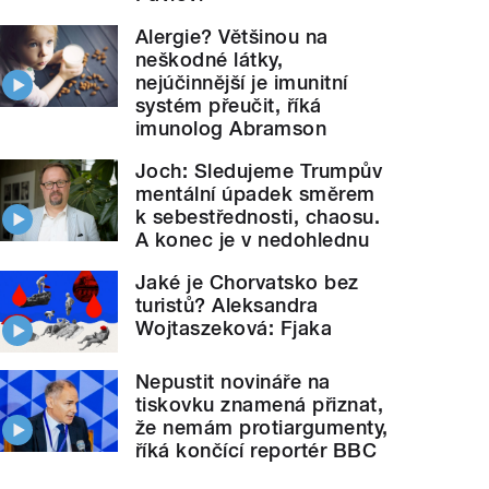
Alergie? Většinou na
neškodné látky,
nejúčinnější je imunitní
systém přeučit, říká
imunolog Abramson
Joch: Sledujeme Trumpův
mentální úpadek směrem
k sebestřednosti, chaosu.
A konec je v nedohlednu
Jaké je Chorvatsko bez
turistů? Aleksandra
Wojtaszeková: Fjaka
Nepustit novináře na
tiskovku znamená přiznat,
že nemám protiargumenty,
říká končící reportér BBC