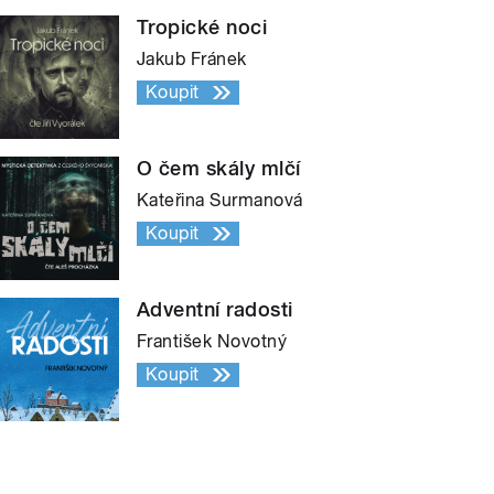
Tropické noci
Jakub Fránek
Koupit
O čem skály mlčí
Kateřina Surmanová
Koupit
Adventní radosti
František Novotný
Koupit