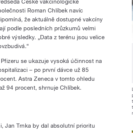
ředseda České vakcinologické
polečnosti Roman Chlíbek navíc
řipomíná, že aktuálně dostupné vakcíny
ají podle posledních průzkumů velmi
obré výsledky. „Data z terénu jsou velice
ovzbudivá.“
 Pfizeru se ukazuje vysoká účinnost na
ospitalizaci – po první dávce už 85
rocent. Astra Zeneca v tomto ohledu
ž 94 procent, shrnuje Chlíbek.
, Jan Trnka by dal absolutní prioritu