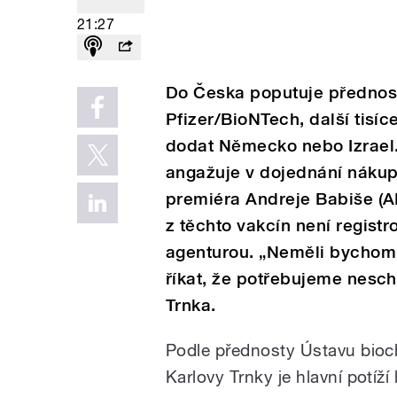
21:27
Do Česka poputuje přednost
Pfizer/BioNTech, další tisíc
dodat Německo nebo Izrael.
angažuje v dojednání nákup
premiéra Andreje Babiše (A
z těchto vakcín není regist
agenturou. „Neměli bychom 
říkat, že potřebujeme nesch
Trnka.
Podle přednosty Ústavu bioch
Karlovy Trnky je hlavní potíží 