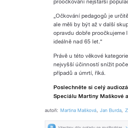
proočkování nejstarší popula
„Očkování pedagogů je určitě
ale měli by být až v další sku
opravdu dobře proočkujeme li
ideálně nad 65 let.“
Právě u této věkové kategorie 
nejvyšší účinností snížit poč
případů a úmrtí, říká.
Poslechněte si celý audio
Speciálu Martiny Maškové a
autoři:
Martina Mašková
,
Jan Burda
,
Z
Všechny díly pořadu na mujRozhlas