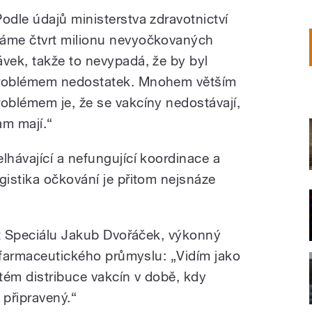
Podle údajů ministerstva zdravotnictví
áme čtvrt milionu nevyočkovaných
ávek, takže to nevypadá, že by byl
roblémem nedostatek. Mnohem větším
roblémem je, že se vakcíny nedostávají,
am mají.“
elhávající a nefungující koordinace a
ogistika očkování je přitom nejsnáze
st Speciálu Jakub Dvořáček, výkonný
o farmaceutického průmyslu: „Vidím jako
tém distribuce vakcín v době, kdy
připravený.“