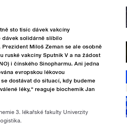
ně sto tisíc dávek vakcíny
e dávek solidárně slíbilo
 Prezident Miloš Zeman se ale osobně
u ruské vakcíny Sputnik V a na žádost
NO) i čínského Sinopharmu. Ani jedna
rována evropskou lékovou
se dostávat do situací, kdy budeme
válené léky,“ reaguje biochemik Jan
emie 3. lékařské fakulty Univerzity
logistika.