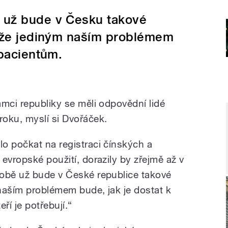
 už bude v Česku takové
 že jediným naším problémem
 pacientům.
ámci republiky se měli odpovědní lidé
oku, myslí si Dvořáček.
o počkat na registraci čínských a
evropské použití, dorazily by zřejmě až v
době už bude v České republice takové
naším problémem bude, jak je dostat k
ří je potřebují.“