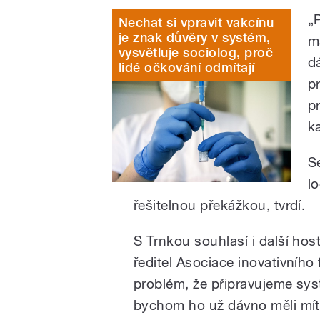
„
Nechat si vpravit vakcínu
je znak důvěry v systém,
m
vysvětluje sociolog, proč
d
lidé očkování odmítají
p
p
k
S
l
řešitelnou překážkou, tvrdí.
S Trnkou souhlasí i další ho
ředitel Asociace inovativníh
problém, že připravujeme sys
bychom ho už dávno měli mít 