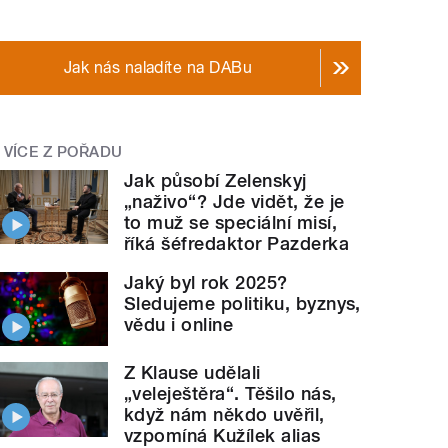
Jak nás naladíte na DABu
VÍCE Z POŘADU
Jak působí Zelenskyj
„naživo“? Jde vidět, že je
to muž se speciální misí,
říká šéfredaktor Pazderka
Jaký byl rok 2025?
Sledujeme politiku, byznys,
vědu i online
Z Klause udělali
„veleještěra“. Těšilo nás,
když nám někdo uvěřil,
vzpomíná Kužílek alias