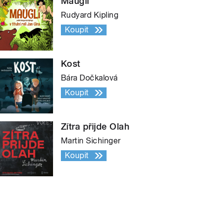
Mauglí
Rudyard Kipling
Koupit
Kost
Bára Dočkalová
Koupit
Zítra přijde Olah
Martin Sichinger
Koupit