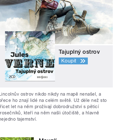
Tajuplný ostrov
Koupit
Lincolnův ostrov nikdo nikdy na mapě nenašel, a
přece ho znají lidé na celém světě. Už déle než sto
třicet let na něm prožívají dobrodružství s pěticí
trosečníků, kteří na něm našli útočiště, a hlavně
nejedno tajemství.