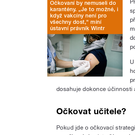
P
Očkovaní by nemuseli do
karantény. „Je to možné, i
s
když vakcíny není pro
p
všechny dost,“ míní
ústavní právník Wintr
m
d
p
U
h
p
dosahuje dokonce účinnosti a
Očkovat učitele?
Pokud jde o očkovací strategii