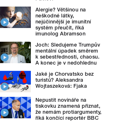
Alergie? Většinou na
neškodné látky,
nejúčinnější je imunitní
systém přeučit, říká
imunolog Abramson
Joch: Sledujeme Trumpův
mentální úpadek směrem
k sebestřednosti, chaosu.
A konec je v nedohlednu
Jaké je Chorvatsko bez
turistů? Aleksandra
Wojtaszeková: Fjaka
Nepustit novináře na
tiskovku znamená přiznat,
že nemám protiargumenty,
říká končící reportér BBC