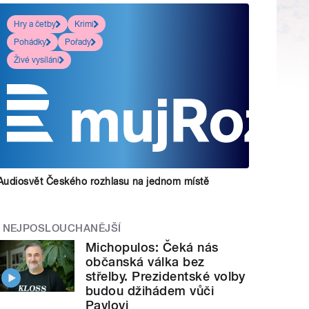
Hry a četby
Krimi
Pohádky
Pořady
Živé vysílání
Audiosvět Českého rozhlasu na jednom místě
NEJPOSLOUCHANĚJŠÍ
Michopulos: Čeká nás
občanská válka bez
střelby. Prezidentské volby
budou džihádem vůči
Pavlovi