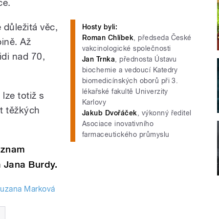
ce.
 důležitá věc,
Hosty byli:
Roman Chlíbek
, předseda České
pině. Až
vakcinologické společnosti
di nad 70,
Jan Trnka
, přednosta Ústavu
biochemie a vedoucí Katedry
biomedicínských oborů při 3.
lékařské fakultě Univerzity
lze totiž s
Karlovy
et těžkých
Jakub Dvořáček
, výkonný ředitel
Asociace inovativního
farmaceutického průmyslu
záznam
 Jana Burdy.
uzana Marková