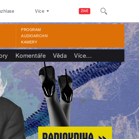
ozhlase
Více
ŽIVĚ
PROGRAM
AUDIOARCHIV
KAMERY
ory
Komentáře
Věda
Více
…