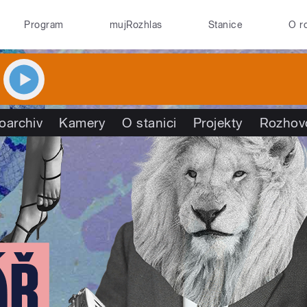
Program
mujRozhlas
Stanice
O r
oarchiv
Kamery
O stanici
Projekty
Rozhov