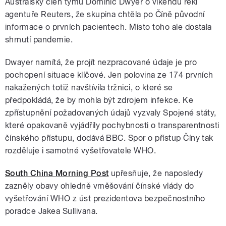
Australský člen týmu Dominic Dwyer o víkendu řekl
agentuře Reuters, že skupina chtěla po Číně původní
informace o prvních pacientech. Místo toho ale dostala
shrnutí pandemie.
Dwayer namítá, že projít nezpracované údaje je pro
pochopení situace klíčové. Jen polovina ze 174 prvních
nakažených totiž navštívila tržnici, o které se
předpokládá, že by mohla být zdrojem infekce. Ke
zpřístupnění požadovaných údajů vyzvaly Spojené státy,
které opakovaně vyjádřily pochybnosti o transparentnosti
čínského přístupu, dodává BBC. Spor o přístup Číny tak
rozděluje i samotné vyšetřovatele WHO.
South China Morning Post
upřesňuje, že naposledy
zazněly obavy ohledně vměšování čínské vlády do
vyšetřování WHO z úst prezidentova bezpečnostního
poradce Jakea Sullivana.