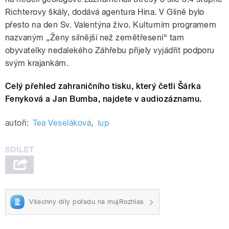
Richterovy škály, dodává agentura Hina. V Glině bylo
přesto na den Sv. Valentýna živo. Kulturním programem
nazvaným „Ženy silnější než zemětřesení“ tam
obyvatelky nedalekého Záhřebu přijely vyjádřit podporu
svým krajankám.
Celý přehled zahraničního tisku, který četli Šárka
Fenyková a Jan Bumba, najdete v audiozáznamu.
autoři:
Tea Veseláková
,
lup
Všechny díly pořadu na mujRozhlas