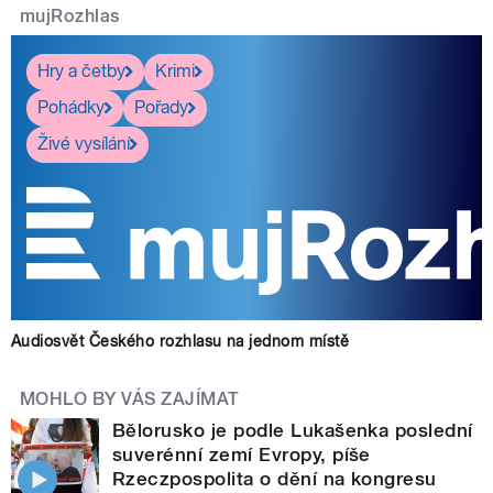
mujRozhlas
Hry a četby
Krimi
Pohádky
Pořady
Živé vysílání
Audiosvět Českého rozhlasu na jednom místě
MOHLO BY VÁS ZAJÍMAT
Bělorusko je podle Lukašenka poslední
suverénní zemí Evropy, píše
Rzeczpospolita o dění na kongresu