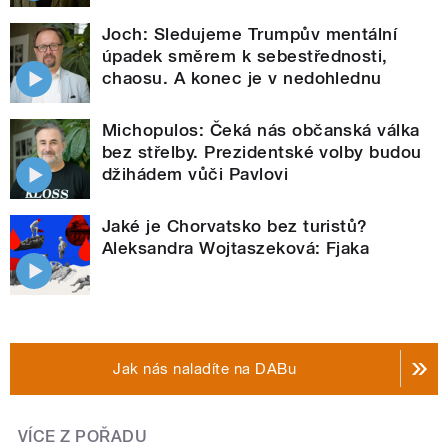
Joch: Sledujeme Trumpův mentální
úpadek směrem k sebestřednosti,
chaosu. A konec je v nedohlednu
Michopulos: Čeká nás občanská válka
bez střelby. Prezidentské volby budou
džihádem vůči Pavlovi
Jaké je Chorvatsko bez turistů?
Aleksandra Wojtaszeková: Fjaka
Jak nás naladíte na DABu
VÍCE Z POŘADU