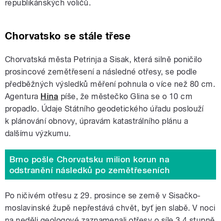
republikánských voličů.
Chorvatsko se stále třese
Chorvatská města Petrinja a Sisak, která silně poničilo
prosincové zemětřesení a následné otřesy, se podle
předběžných výsledků měření pohnula o více než 80 cm.
Agentura
Hina
píše, že městečko Glina se o 10 cm
propadlo. Údaje Státního geodetického úřadu poslouží
k plánování obnovy, úpravám katastrálního plánu a
dalšímu výzkumu.
Brno pošle Chorvatsku milion korun na
odstranění následků po zemětřeseních
Po ničivém otřesu z 29. prosince se země v Sisačko-
moslavinské župě nepřestává chvět, byť jen slabě. V noci
na neděli geologové zaznamenali otřesy o síle 3.4 stupně