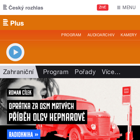
Přejít k hlavnímu obsahu
MENU
ŽIVĚ
PROGRAM
AUDIOARCHIV
KAMERY
Zahraniční
Program
Pořady
Více
…