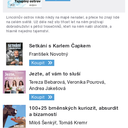
Lincolnův ostrov nikdo nikdy na mapě nenašel, a přece ho znají lidé
na celém světě. Už déle než sto třicet let na něm prožívají
dobrodružství s pěticí trosečníků, kteří na něm našli útočiště, a
hlavně nejedno tajemství.
Setkání s Karlem Čapkem
František Novotný
Koupit
Jezte, ať vám to sluší
Tereza Bebarová, Veronika Pourová,
Andrea Jakešová
Koupit
100+25 brněnských kuriozit, absurdit
a bizarností
Miloš Šenkýř, Tomáš Kremr