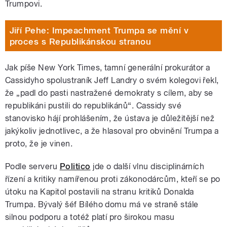
Trumpovi.
Jiří Pehe: Impeachment Trumpa se mění v
proces s Republikánskou stranou
Jak píše New York Times, tamní generální prokurátor a
Cassidyho spolustraník Jeff Landry o svém kolegovi řekl,
že „padl do pasti nastražené demokraty s cílem, aby se
republikáni pustili do republikánů“. Cassidy své
stanovisko hájí prohlášením, že ústava je důležitější než
jakýkoliv jednotlivec, a že hlasoval pro obvinění Trumpa a
proto, že je vinen.
Podle serveru
Politico
jde o další vlnu disciplinárních
řízení a kritiky namířenou proti zákonodárcům, kteří se po
útoku na Kapitol postavili na stranu kritiků Donalda
Trumpa. Bývalý šéf Bílého domu má ve straně stále
silnou podporu a totéž platí pro širokou masu