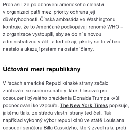
Prohlásil, že po obnovení amerického členství
v organizaci patří mezi priority ochrana její
důvěryhodnosti. Čínská ambasáda ve Washingtonu
kontruje, že to Američané podkopávají renomé WHO –
z organizace vystoupili, aby se do ní s novou
administrativou vrátili, a teď dělají, jakoby se to vůbec
nestalo a ukazují prstem na ostatní členy.
Účtování mezi republikány
V řadách americké Republikánské strany začalo
zúčtování se sedmi senátory, kteří hlasovali pro
odsouzení bývalého prezidenta Donalda Trumpa kvůli
podněcování ke vzpouře.
The New York Times
popisuje,
jakému tlaku ze středu vlastní strany teď čelí. Tak
například výkonný výbor republikánů ve státě Louisiana
odsoudil senátora Billa Cassidyho, který zvedl ruku proti