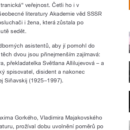
tranická“ veřejnost. Četli ho i v
šeobecné literatury Akademie věd SSSR
sluchači i žena, která zůstala po
utě sedět.
odborných asistentů, aby jí pomohl do
 těch dvou jsou přinejmenším zajímavá:
a, překladatelka Světlana Allilujevová – a
ý spisovatel, disident a nakonec
j Siňavskij (1925–1997).
Maxima Gorkého, Vladimira Majakovského
raturu, prožíval dobu uvolnění poměrů po