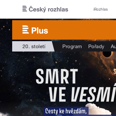
Přejít k hlavnímu obsahu
iRozhlas
20. století
Program
Pořady
Au