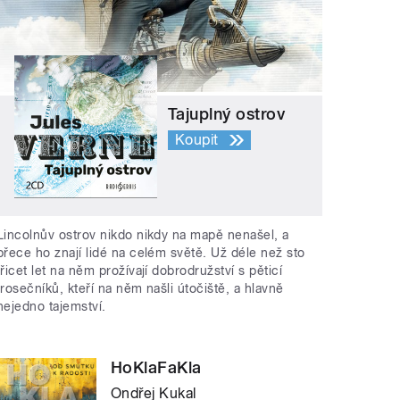
Tajuplný ostrov
Koupit
Lincolnův ostrov nikdo nikdy na mapě nenašel, a
přece ho znají lidé na celém světě. Už déle než sto
třicet let na něm prožívají dobrodružství s pěticí
trosečníků, kteří na něm našli útočiště, a hlavně
nejedno tajemství.
HoKlaFaKla
Ondřej Kukal