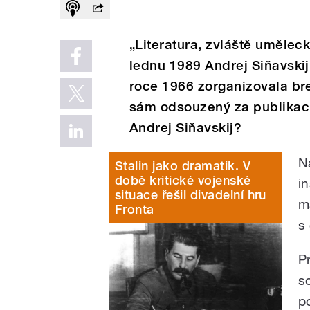
„Literatura, zvláště umělec
lednu 1989 Andrej Siňavskij.
roce 1966 zorganizovala bre
sám odsouzený za publikaci
Andrej Siňavskij?
N
Stalin jako dramatik. V
době kritické vojenské
i
situace řešil divadelní hru
m
Fronta
s
P
s
p