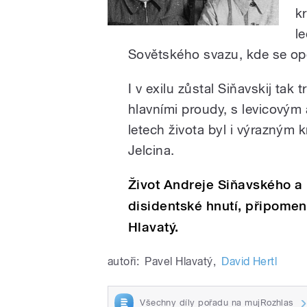
k
l
Sovětského svazu, kde se op
I v exilu zůstal Siňavskij tak
hlavními proudy, s levicovým 
letech života byl i výrazným 
Jelcina.
Život Andreje Siňavského a
disidentské hnutí, připomen
Hlavatý.
autoři:
Pavel Hlavatý
,
David Hertl
Všechny díly pořadu na mujRozhlas