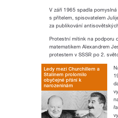
V září 1965 spadla pomyslná k
s přítelem, spisovatelem Jul
za publikování antisovětských
Protestní mítink na podporu
matematikem Alexandrem Jes
protestem v SSSR po 2. světo
N
Ledy mezi Churchillem a
Stalinem prolomilo
1
obyčejné přání k
d
narozeninám
v
n
ř
v