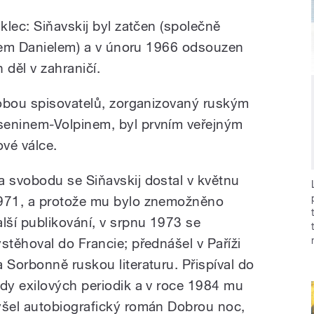
lec: Siňavskij byl zatčen (společně
ijem Danielem) a v únoru 1966 odsouzen
 děl v zahraničí.
 obou spisovatelů, zorganizovaný ruským
eninem-Volpinem, byl prvním veřejným
vé válce.
a svobodu se Siňavskij dostal v květnu
971, a protože mu bylo znemožněno
alší publikování, v srpnu 1973 se
ystěhoval do Francie; přednášel v Paříži
a Sorbonně ruskou literaturu. Přispíval do
ady exilových periodik a v roce 1984 mu
yšel autobiografický román Dobrou noc,