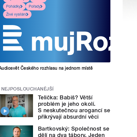
Pohádky
Pořady
Živé vysílání
Audiosvět Českého rozhlasu na jednom místě
NEJPOSLOUCHANĚJŠÍ
Telička: Babiš? Větší
problém je jeho okolí.
S neskutečnou arogancí se
přikrývají absurdní věci
Bartkovský: Společnost se
dělí na dva tábory. Jeden