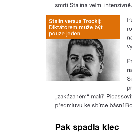
smrti Stalina velmi intenzivně
Ps
Stalin versus Trockij:
Diktátorem může být
r
pouze jeden
n
v
P
n
S
p
„zakázaném“ malíři Picassovi;
předmluvu ke sbírce básní Bo
Pak spadla klec