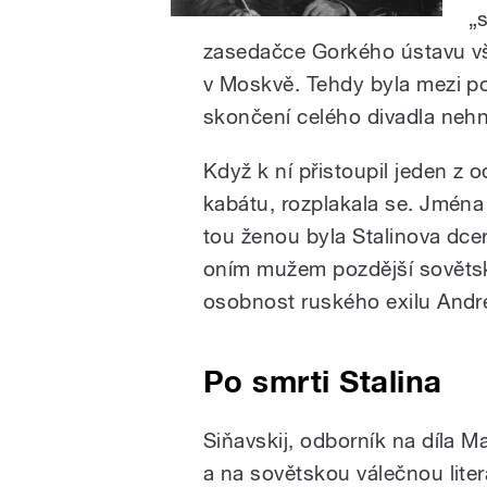
„s
zasedačce Gorkého ústavu v
v Moskvě. Tehdy byla mezi po
skončení celého divadla nehn
Když k ní přistoupil jeden z 
kabátu, rozplakala se. Jména
tou ženou byla Stalinova dcer
oním mužem pozdější sovětsk
osobnost ruského exilu Andre
Po smrti Stalina
Siňavskij, odborník na díla 
a na sovětskou válečnou lite