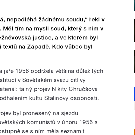
ká, nepodléhá žádnému soudu,“ řekl v
 Měl tím na mysli soud, který s ním v
žněvovská justice, a ve kterém byl
 textů na Západě. Kdo vůbec byl
a jaře 1956 obdržela většina důležitých
nstitucí v Sovětském svazu citlivý
ateriál: tajný projev Nikity Chručšova
 odhalením kultu Stalinovy osobnosti.
rojev byl pronesený na sjezdu
ovětských komunistů v únoru 1956 a
ostupně se s ním měla seznámit