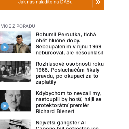
Jak nás naladíte na DABu
VÍCE Z POŘADU
Bohumil Peroutka, tichá
oběť hlučné doby.
Sebeupálením v říjnu 1969
neburcoval, ale nesouhlasil
Rozhlasové osobnosti roku
1968. Posluchačům říkaly
pravdu, po okupaci za to
zaplatily
Kdybychom to nevzali my,
nastoupili by horší, hájil se
protektorátní premiér
Richard Bienert
Největší gangster Al
Capone byl potrestán jen