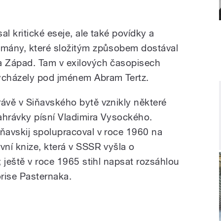
.
al kritické eseje, ale také povídky a
omány, které složitým způsobem dostával
a Západ. Tam v exilových časopisech
ycházely pod jménem Abram Tertz.
rávě v Siňavského bytě vznikly některé
ahrávky písní Vladimira Vysockého.
iňavskij spolupracoval v roce 1960 na
rvní knize, která v SSSR vyšla o
 ještě v roce 1965 stihl napsat rozsáhlou
rise Pasternaka.