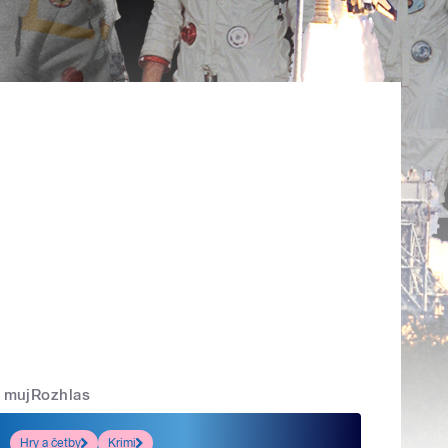
mujRozhlas
Hry a četby
Krimi