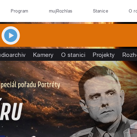
Program
mujRozhlas
Stanice
O r
dioarchiv
Kamery
O stanici
Projekty
Rozh