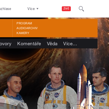
ozhlase
Více
ŽIVĚ
PROGRAM
AUDIOARCHIV
KAMERY
ovory
Komentáře
Věda
Více
…