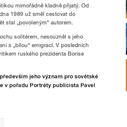
ritikou mimořádně kladně přijatý. Od
edna 1989 už směl cestovat do
ět stal „povoleným“ autorem.
 trochu solitérem, nesouzněl s jeho
ani s „bílou“ emigrací. V posledních
kritikem ruského prezidenta Borise
 především jeho význam pro sovětské
e v pořadu Portréty publicista Pavel