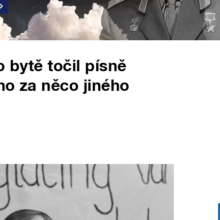
o bytě točil písně
 ho za něco jiného