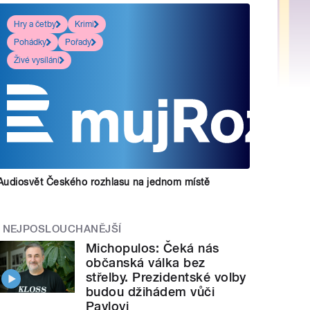
Hry a četby
Krimi
Pohádky
Pořady
Živé vysílání
Audiosvět Českého rozhlasu na jednom místě
NEJPOSLOUCHANĚJŠÍ
Michopulos: Čeká nás
občanská válka bez
střelby. Prezidentské volby
budou džihádem vůči
Pavlovi