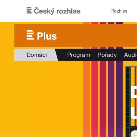
Přejít k hlavnímu obsahu
iRozhlas
Domácí
Program
Pořady
Audi