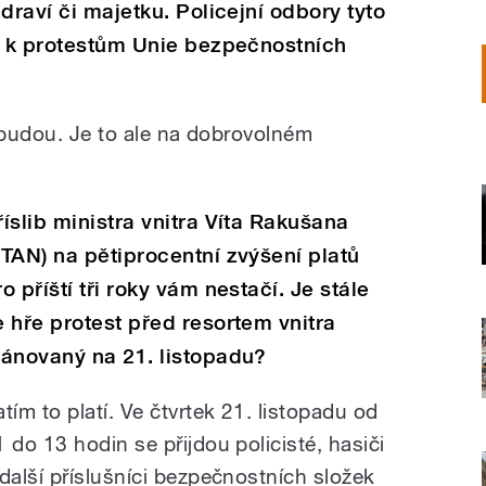
draví či majetku. Policejní odbory tyto
se k protestům Unie bezpečnostních
i budou. Je to ale na dobrovolném
říslib ministra vnitra Víta Rakušana
STAN) na pětiprocentní zvýšení platů
ro příští tři roky vám nestačí. Je stále
e hře protest před resortem vnitra
lánovaný na 21. listopadu?
atím to platí. Ve čtvrtek 21. listopadu od
1 do 13 hodin se přijdou policisté, hasiči
 další příslušníci bezpečnostních složek