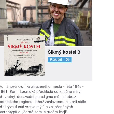
Šikmý kostel 3
Koupit
Románová kronika ztraceného města - léta 1945–
1961. Karin Lednická předkládá do značné míry
převratný, dosavadní paradigma měnící obraz
hornického regionu, jehož zahlazenou historii stále
překrývá tlustá vrstva mýtů a zakořeněných
stereotypů o „černé zemi a rudém kraji“.