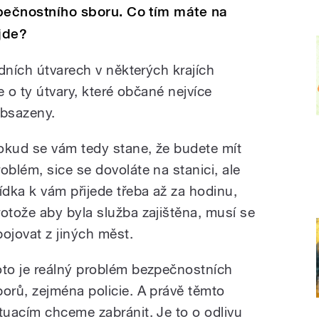
ezpečnostního sboru. Co tím máte na
jde?
dních útvarech v některých krajích
e o ty útvary, které občané nejvíce
obsazeny.
okud se vám tedy stane, že budete mít
roblém, sice se dovoláte na stanici, ale
lídka k vám přijede třeba až za hodinu,
rotože aby byla služba zajištěna, musí se
pojovat z jiných měst.
oto je reálný problém bezpečnostních
borů, zejména policie. A právě těmto
ituacím chceme zabránit. Je to o odlivu