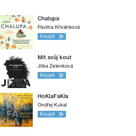
Chalupa
Pavlína Křivánková
Koupit
Mít svůj kout
Jitka Zelenková
Koupit
HoKlaFaKla
Ondřej Kukal
Koupit