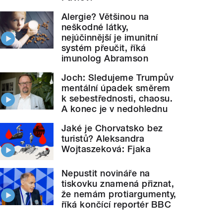
Alergie? Většinou na
neškodné látky,
nejúčinnější je imunitní
systém přeučit, říká
imunolog Abramson
Joch: Sledujeme Trumpův
mentální úpadek směrem
k sebestřednosti, chaosu.
A konec je v nedohlednu
Jaké je Chorvatsko bez
turistů? Aleksandra
Wojtaszeková: Fjaka
Nepustit novináře na
tiskovku znamená přiznat,
že nemám protiargumenty,
říká končící reportér BBC