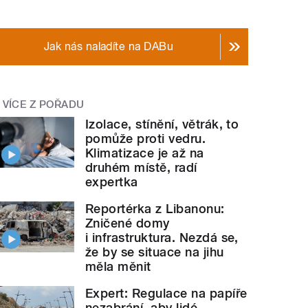
Jak nás naladíte na DABu
VÍCE Z POŘADU
Izolace, stínění, větrák, to
pomůže proti vedru.
Klimatizace je až na
druhém místě, radí
expertka
Reportérka z Libanonu:
Zničené domy
i infrastruktura. Nezdá se,
že by se situace na jihu
měla měnit
Expert: Regulace na papíře
nezabrání, aby lidé