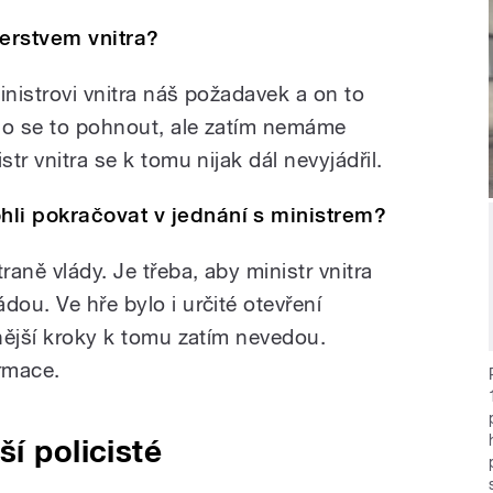
terstvem vnitra?
ministrovi vnitra náš požadavek a on to
lo se to pohnout, ale zatím nemáme
str vnitra se k tomu nijak dál nevyjádřil.
hli pokračovat v jednání s ministrem?
raně vlády. Je třeba, aby ministr vnitra
dou. Ve hře bylo i určité otevření
ynější kroky k tomu zatím nevedou.
rmace.
í policisté