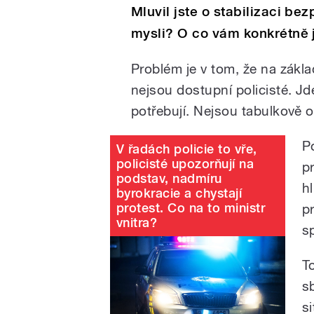
Mluvil jste o stabilizaci b
mysli? O co vám konkrétně 
Problém je v tom, že na zákla
nejsou dostupní policisté. Jd
potřebují. Nejsou tabulkově 
P
V řadách policie to vře,
policisté upozorňují na
p
podstav, nadmíru
h
byrokracie a chystají
protest. Co na to ministr
p
vnitra?
s
T
s
s