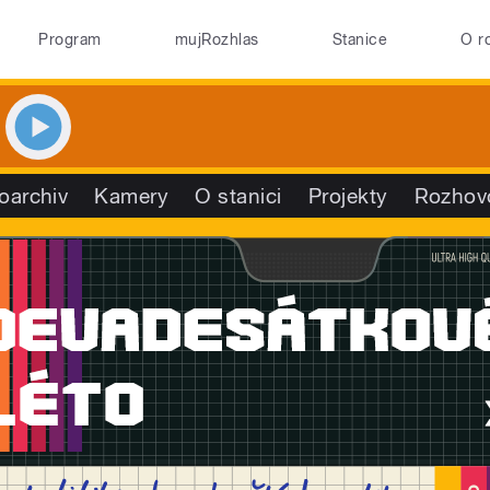
Program
mujRozhlas
Stanice
O r
oarchiv
Kamery
O stanici
Projekty
Rozhov