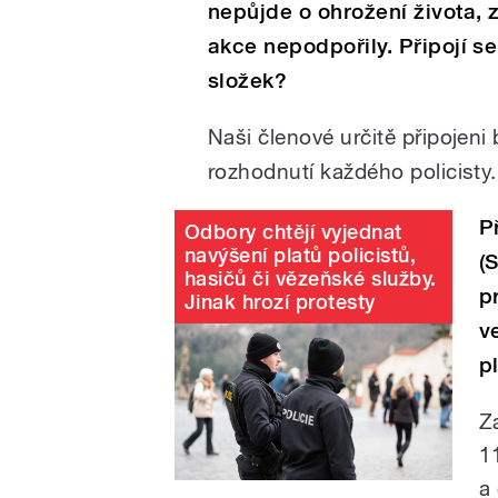
nepůjde o ohrožení života, z
akce nepodpořily. Připojí 
složek?
Naši členové určitě připojen
rozhodnutí každého policisty.
P
Odbory chtějí vyjednat
navýšení platů policistů,
(
hasičů či vězeňské služby.
p
Jinak hrozí protesty
v
p
Z
1
a