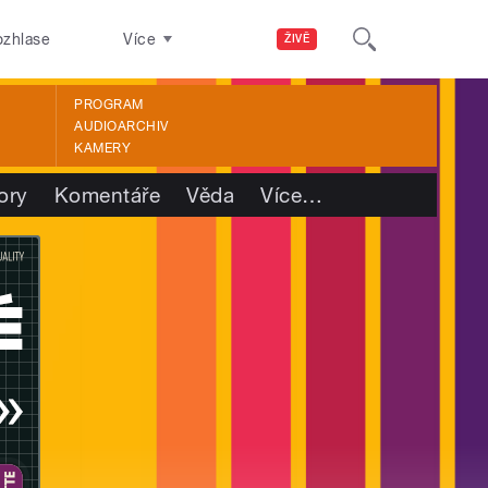
ozhlase
Více
ŽIVĚ
PROGRAM
AUDIOARCHIV
KAMERY
ory
Komentáře
Věda
Více
…