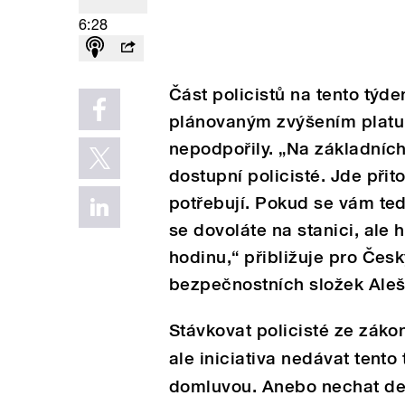
6:28
Část policistů na tento týde
plánovaným zvýšením platu i
nepodpořily. „Na základních
dostupní policisté. Jde přit
potřebují. Pokud se vám ted
se dovoláte na stanici, ale 
hodinu,“ přibližuje pro Čes
bezpečnostních složek Aleš
Stávkovat policisté ze záko
ale iniciativa nedávat tento
domluvou. Anebo nechat delš