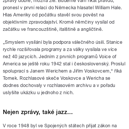
zprávy dobré, možná zlé. Budeme vám říkat pravdu,“
pronesl v první relaci do Německa hlasatel William Hale.
Hlas Ameriky od počátku stavěl svou pověst na
objektivním zpravodajství. Kromě němčiny vysílal od
začátku ve francouzštině, italštině a angličtině.
„Smyslem vysílání byla podpora válečného úsilí. Stanice
rychle rozšiřovala programy a za války vysílala ve více
než 40 jazycích. Jedním z prvních programů Voice of
America se ještě roku 1942 stal i československý. Proslul
spoluprací s Janem Werichem a Jiřím Voskovcem,“ říká
Tomek. Rozhlasové skeče Voskovce a Wericha se
dodnes dochovaly v rozhlasovém archivu a v pořadu
uslyšíte ukázku u jednoho z nich.
Nejen zprávy, také jazz…
V roce 1948 byl ve Spojených státech přijat zákon na