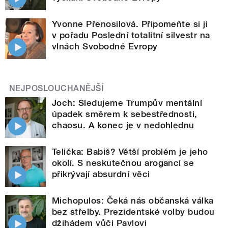
Yvonne Přenosilová. Připomeňte si ji
v pořadu Poslední totalitní silvestr na
vlnách Svobodné Evropy
NEJPOSLOUCHANĚJŠÍ
Joch: Sledujeme Trumpův mentální
úpadek směrem k sebestřednosti,
chaosu. A konec je v nedohlednu
Telička: Babiš? Větší problém je jeho
okolí. S neskutečnou arogancí se
přikrývají absurdní věci
Michopulos: Čeká nás občanská válka
bez střelby. Prezidentské volby budou
džihádem vůči Pavlovi