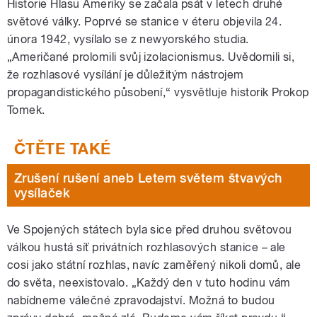
Historie Hlasu Ameriky se začala psát v letech druhé
světové války. Poprvé se stanice v éteru objevila 24.
února 1942, vysílalo se z newyorského studia.
„Američané prolomili svůj izolacionismus. Uvědomili si,
že rozhlasové vysílání je důležitým nástrojem
propagandistického působení,“ vysvětluje historik Prokop
Tomek.
Zrušení rušení aneb Letem světem štvavých
vysílaček
Ve Spojených státech byla sice před druhou světovou
válkou hustá síť privátních rozhlasových stanice – ale
cosi jako státní rozhlas, navíc zaměřený nikoli domů, ale
do světa, neexistovalo. „Každý den v tuto hodinu vám
nabídneme válečné zpravodajství. Možná to budou