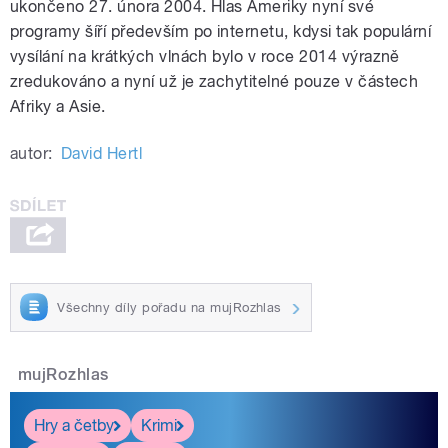
ukončeno 27. února 2004. Hlas Ameriky nyní své
programy šíří především po internetu, kdysi tak populární
vysílání na krátkých vlnách bylo v roce 2014 výrazně
zredukováno a nyní už je zachytitelné pouze v částech
Afriky a Asie.
autor:
David Hertl
Všechny díly pořadu na mujRozhlas
mujRozhlas
Hry a četby
Krimi