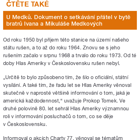
U Medků. Dokument o setkávání přátel v bytě
bratrů Ivana a Mikuláše Medkových
Od roku 1950 byl příjem této stanice na území našeho
státu rušen, a to až do roku 1964. Znovu se s jeho
rušením začalo v srpnu 1968 a trvalo do roku 1973. Od té
doby Hlas Ameriky v Československu rušen nebyl.
„Určitě to bylo způsobeno tím, že šlo o oficiální, státní
vysílání. A také tím, že řadu let se Hlas Ameriky věnoval
skutečně v naprosté většině informování o tom, jaká je
americká každodennost,“ uvažuje Prokop Tomek. Ve
druhé polovině 80. let sehrál Hlas Ameriky významnou
roli v informování posluchačů o tom, co se děje
v Československu.
Informoval o akcích Charty 77, věnoval se tématům