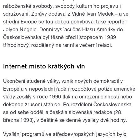
náboženské svobody, svobody kulturního projevu i
sdružování. Zprávy dodával z Vídně Ivan Medek – a ve
střední Evropě se tou dobou pohyboval také reportér
Jolyon Negele. Denní vysílací čas Hlasu Ameriky do
Československa byl těsně před listopadem 1989
tříhodinový, rozdělený na ranní a večerní relaci.
Internet místo krátkých vln
Ukončení studené války, vznik nových demokracií v
Evropě a v neposlední řadě i rozpočtové potíže americké
vlády zesílily v roce 1990 tlak na omezení činnosti nebo
dokonce zrušení stanice. Po rozdělení Československa
se od sebe oddělila česká a slovenská redakce (28.
března 1993), v češtině se denně vysílaly dvě hodiny.
Vysílání programů ve středoevropských jazycích bylo