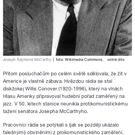
Joseph Raymond McCarthy
|
foto:
Wikimedia Commons
,
volné dílo
Přitom posluchačům po celém světě sdělovala, že žít v
Americe je vlastně zábava. Hvězdou rádia se stal
diskžokej Willis Conover (1920-1996), který na vlnách
Hlasu Ameriky připravoval hudební pořad zaměřený na
jazz. V 50. letech stanice neunikla protikomunistickému
tažení senátora Josepha McCarthyho.
Pracovníci rádia se potýkali s (jak se později ukázalo
falešnými) obviněními z prokomunistického zaměření.