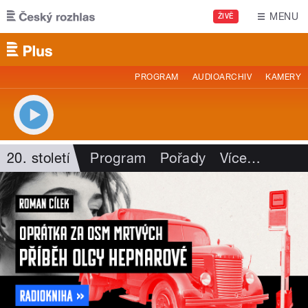
Přejít k hlavnímu obsahu
MENU
ŽIVĚ
PROGRAM
AUDIOARCHIV
KAMERY
20. století
Program
Pořady
Více
…