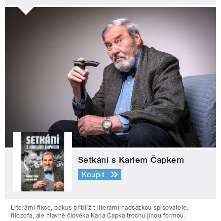
Setkání s Karlem Čapkem
Koupit
Literární fikce, pokus přiblížit literární nadsázkou spisovatele,
filozofa, ale hlavně člověka Karla Čapka trochu jinou formou.