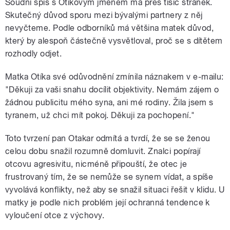
Soudní spis s Otíkovým jménem má přes tisíc stránek.
Skutečný důvod sporu mezi bývalými partnery z něj
nevyčteme. Podle odborníků má většina matek důvod,
který by alespoň částečně vysvětloval, proč se s dítětem
rozhodly odjet.
Matka Otíka své odůvodnění zmínila náznakem v e-mailu:
"Děkuji za vaši snahu docílit objektivity. Nemám zájem o
žádnou publicitu mého syna, ani mé rodiny. Žila jsem s
tyranem, už chci mít pokoj. Děkuji za pochopení."
Toto tvrzení pan Otakar odmítá a tvrdí, že se se ženou
celou dobu snažil rozumně domluvit. Znalci popírají
otcovu agresivitu, nicméně připouští, že otec je
frustrovaný tím, že se nemůže se synem vídat, a spíše
vyvolává konflikty, než aby se snažil situaci řešit v klidu. U
matky je podle nich problém její ochranná tendence k
vyloučení otce z výchovy.