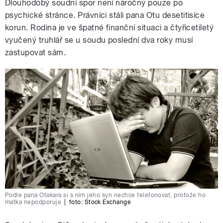
Dlouhodobý soudní spor není náročný pouze po
psychické stránce. Právníci stáli pana Otu desetitisíce
korun. Rodina je ve špatné finanční situaci a čtyřicetiletý
vyučený truhlář se u soudu poslední dva roky musí
zastupovat sám.
Podle pana Otakara si s ním jeho syn nechce telefonovat, protože ho
matka nepodporuje
|
foto:
Stock Exchange