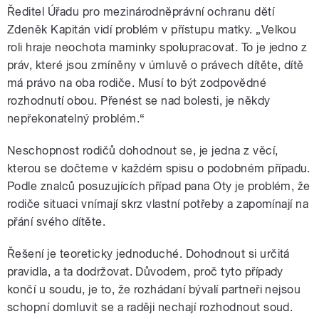
Ředitel Úřadu pro mezinárodněprávní ochranu dětí
Zdeněk Kapitán vidí problém v přístupu matky. „Velkou
roli hraje neochota maminky spolupracovat. To je jedno z
práv, které jsou zmíněny v úmluvě o právech dítěte, dítě
má právo na oba rodiče. Musí to být zodpovědné
rozhodnutí obou. Přenést se nad bolesti, je někdy
nepřekonatelný problém.“
Neschopnost rodičů dohodnout se, je jedna z věcí,
kterou se dočteme v každém spisu o podobném případu.
Podle znalců posuzujících případ pana Oty je problém, že
rodiče situaci vnímají skrz vlastní potřeby a zapomínají na
přání svého dítěte.
Řešení je teoreticky jednoduché. Dohodnout si určitá
pravidla, a ta dodržovat. Důvodem, proč tyto případy
končí u soudu, je to, že rozhádaní bývalí partneři nejsou
schopní domluvit se a raději nechají rozhodnout soud.