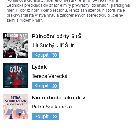
Románová kronika ztraceného města - léta 1945–1961. Karin
Lednická předkládá do značné míry převratný, dosavadní paradigma
měnící obraz hornického regionu, jehož zahlazenou historii stále
překrývá tlustá vrstva mýtů a zakořeněných stereotypů o „černé
zemi a rudém kraji“.
Půlnoční párty S+Š
Jiří Suchý, Jiří Šlitr
Koupit
Lyžák
Tereza Verecká
Koupit
Nic nebude jako dřív
Petra Soukupová
Koupit