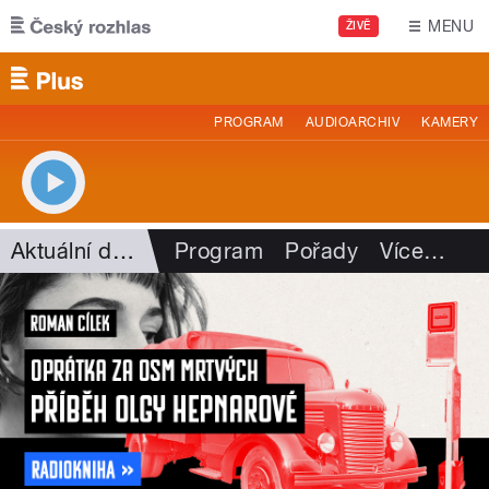
Přejít k hlavnímu obsahu
MENU
ŽIVĚ
PROGRAM
AUDIOARCHIV
KAMERY
Aktuální dění
Program
Pořady
Více
…