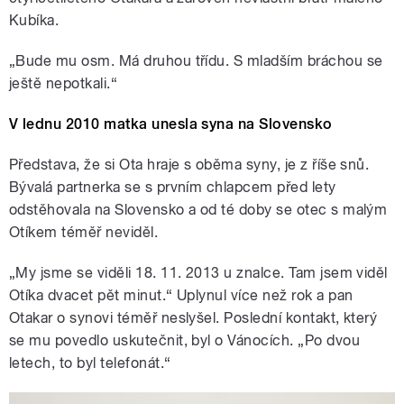
Kubíka.
„Bude mu osm. Má druhou třídu. S mladším bráchou se
ještě nepotkali.“
pause
V lednu 2010 matka unesla syna na Slovensko
Představa, že si Ota hraje s oběma syny, je z říše snů.
Bývalá partnerka se s prvním chlapcem před lety
odstěhovala na Slovensko a od té doby se otec s malým
Otíkem téměř neviděl.
„My jsme se viděli 18. 11. 2013 u znalce. Tam jsem viděl
Otíka dvacet pět minut.“ Uplynul více než rok a pan
Otakar o synovi téměř neslyšel. Poslední kontakt, který
se mu povedlo uskutečnit, byl o Vánocích. „Po dvou
letech, to byl telefonát.“