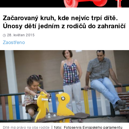
Začarovaný kruh, kde nejvíc trpí dítě.
Únosy dětí jedním z rodičů do zahraničí
28. květen 2015
Zaostřeno
Dítě má právo na oba rodiče
|
foto:
Fotoservis Evropského parlamentu