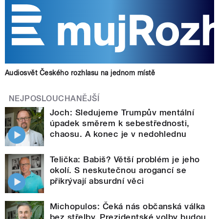
Audiosvět Českého rozhlasu na jednom místě
NEJPOSLOUCHANĚJŠÍ
Joch: Sledujeme Trumpův mentální
úpadek směrem k sebestřednosti,
chaosu. A konec je v nedohlednu
Telička: Babiš? Větší problém je jeho
okolí. S neskutečnou arogancí se
přikrývají absurdní věci
Michopulos: Čeká nás občanská válka
bez střelby. Prezidentské volby budou