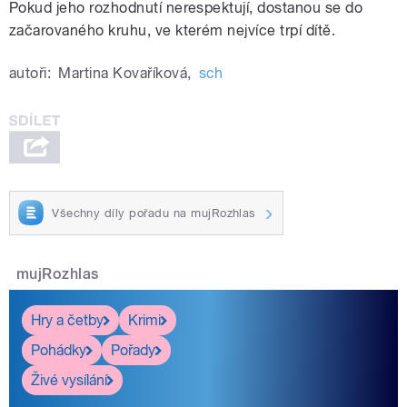
Pokud jeho rozhodnutí nerespektují, dostanou se do
začarovaného kruhu, ve kterém nejvíce trpí dítě.
autoři:
Martina Kovaříková
,
sch
Všechny díly pořadu na mujRozhlas
mujRozhlas
Hry a četby
Krimi
Pohádky
Pořady
Živé vysílání