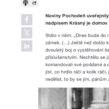
Noviny Pochodeň uveřejnily
nadpisem Krásný je domov 
Stálo v něm: „Dnes bude do 
zámek. (…) Ještě než došlo k
dvouletý boj o vystěhování še
příslušenstvím. Nechtělo se ji
komandovali své poddané a ok
jíst, co hrdlo ráčí a kolik ráč
nedělat, to by se jim, pánům z 