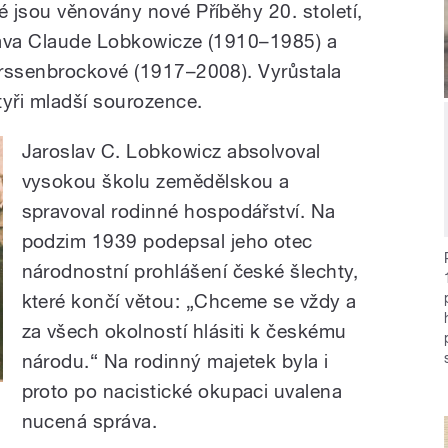
 jsou věnovány nové Příběhy 20. století,
slava Claude Lobkowicze (1910–1985) a
erssenbrockové (1917–2008). Vyrůstala
tyři mladší sourozence.
Jaroslav C. Lobkowicz absolvoval
vysokou školu zemědělskou a
spravoval rodinné hospodářství. Na
podzim 1939 podepsal jeho otec
národnostní prohlášení české šlechty,
které končí větou: „Chceme se vždy a
za všech okolností hlásiti k českému
národu.“ Na rodinný majetek byla i
proto po nacistické okupaci uvalena
nucená správa.