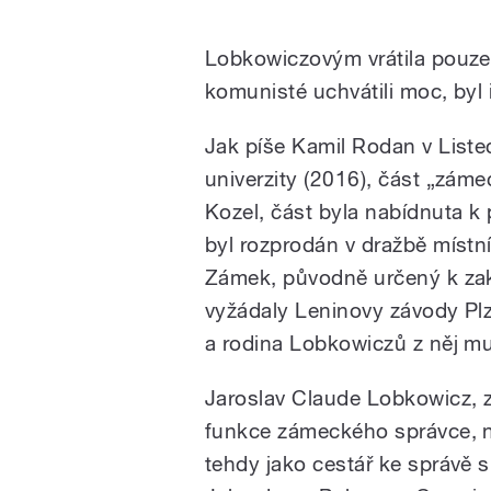
Lobkowiczovým vrátila pouze
komunisté uchvátili moc, byl 
Jak píše Kamil Rodan v Liste
univerzity (2016), část „zám
Kozel, část byla nabídnuta k 
byl rozprodán v dražbě místní
Zámek, původně určený k zako
vyžádaly Leninovy závody Plz
a rodina Lobkowiczů z něj mus
Jaroslav Claude Lobkowicz, 
funkce zámeckého správce, n
tehdy jako cestář ke správě si