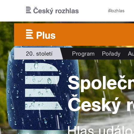
Přejít k hlavnímu obsahu
iRozhlas
20. století
Program
Pořady
Au