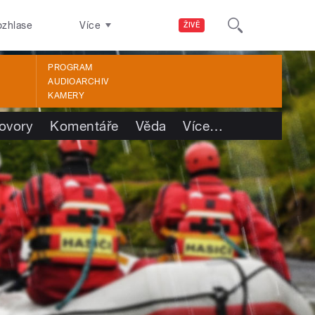
ozhlase
Více
ŽIVĚ
PROGRAM
AUDIOARCHIV
KAMERY
ovory
Komentáře
Věda
Více
…