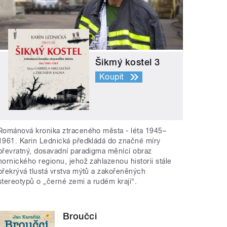
Šikmý kostel 3
Koupit
Románová kronika ztraceného města - léta 1945–
1961. Karin Lednická předkládá do značné míry
převratný, dosavadní paradigma měnící obraz
hornického regionu, jehož zahlazenou historii stále
překrývá tlustá vrstva mýtů a zakořeněných
stereotypů o „černé zemi a rudém kraji“.
Broučci