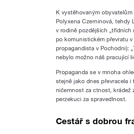
K vystěhovaným obyvatelům zá
Polyxena Czerninová, tehdy 
v rodině pozdějších „třídních
po komunistickém převratu v 
propagandista v Pochodni): „
nebylo možno náš pracující li
Propaganda se v mnoha ohlede
stejně jako dnes převracela i
ničemnost za ctnost, krádež 
perzekuci za spravedlnost.
Cestář s dobrou f