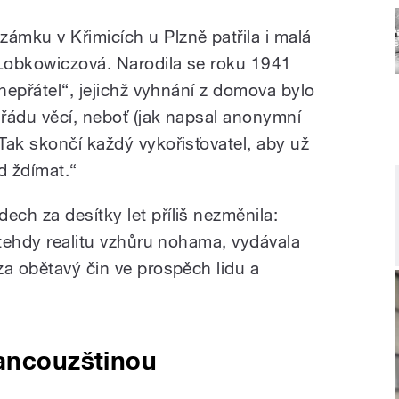
mku v Křimicích u Plzně patřila i malá
Lobkowiczová. Narodila se roku 1941
 nepřátel“, jejichž vyhnání z domova bylo
řádu věcí, neboť (jak napsal anonymní
Tak skončí každý vykořisťovatel, aby už
d ždímat.“
ch za desítky let příliš nezměnila:
 tehdy realitu vzhůru nohama, vydávala
za obětavý čin ve prospěch lidu a
rancouzštinou