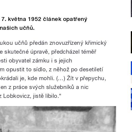
 7. května 1952 článek opatřený
našich učňů.
rukou učňů předán znovuzřízený křimický
e skutečné úpravě, předcházel téměř
sti obyvatel zámku i s jejich
m opustit to sídlo, z něhož po desetiletí
rádali je, kde mohli. (…) Žít v přepychu,
í, jen z práce svých služebníků a nic
Lobkovicz, jistě líbilo.“