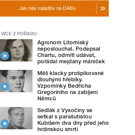
Jak nás naladíte na DABu
VÍCE Z POŘADU
Agronom Litomiský
neposlouchal. Podepsal
Chartu, odmítl udávat,
pořádal mejdany mániček
Měli klacky prošpikované
dlouhými hřebíky.
Vzpomínky Bedřicha
Gregoriniho na zabíjení
Němců
Sedlák z Vysočiny se
setkal s parašutistou
Kubišem dva dny před jeho
hrdinskou smrtí