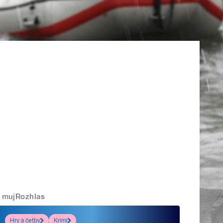
mujRozhlas
Hry a četby
Krimi