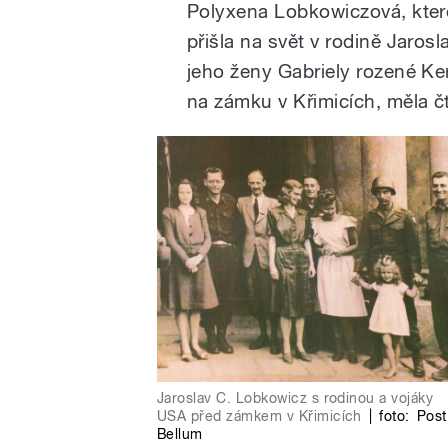
Polyxena Lobkowiczová, které
přišla na svět v rodině Jaro
jeho ženy Gabriely rozené K
na zámku v Křimicích, měla č
Jaroslav C. Lobkowicz s rodinou a vojáky
USA před zámkem v Křimicích
|
foto:
Post
Bellum