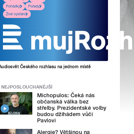
Pohádky
Pořady
Živé vysílání
Audiosvět Českého rozhlasu na jednom místě
NEJPOSLOUCHANĚJŠÍ
Michopulos: Čeká nás
občanská válka bez
střelby. Prezidentské volby
budou džihádem vůči
Pavlovi
Alergie? Většinou na