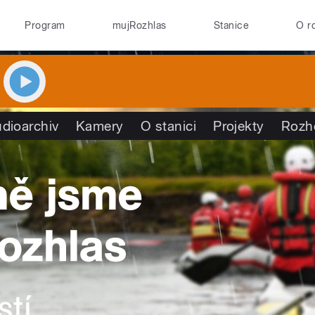
Program
mujRozhlas
Stanice
O r
dioarchiv
Kamery
O stanici
Projekty
Rozh