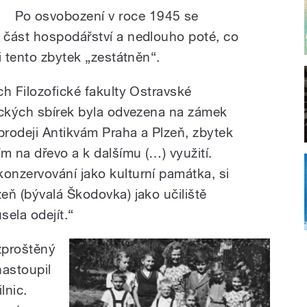
Po osvobození v roce 1945 se
 část hospodářství a nedlouho poté, co
i tento zbytek „zestátněn“.
ch Filozofické fakulty Ostravské
eckých sbírek byla odvezena na zámek
prodeji Antikvám Praha a Plzeň, zbytek
m na dřevo a k dalšímu (…) využití.
nzervování jako kulturní památka, si
eň (bývalá Škodovka) jako učiliště
ela odejít.“
zproštěný
astoupil
lnic.