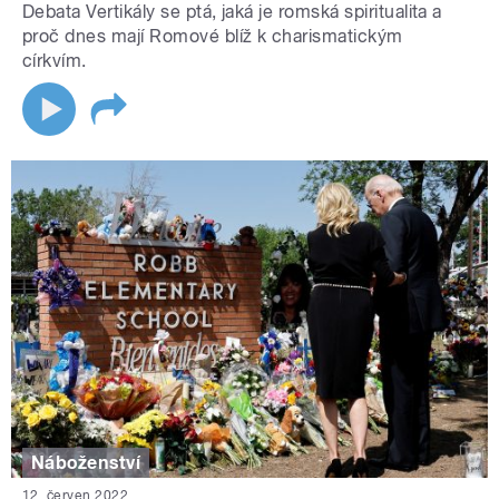
Debata Vertikály se ptá, jaká je romská spiritualita a
proč dnes mají Romové blíž k charismatickým
církvím.
Náboženství
12. červen 2022