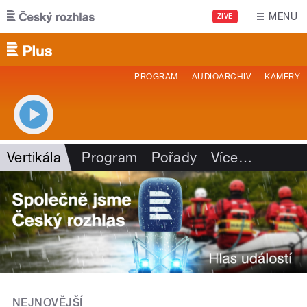
Přejít k hlavnímu obsahu
MENU
ŽIVĚ
PROGRAM
AUDIOARCHIV
KAMERY
Vertikála
Program
Pořady
Více
…
NEJNOVĚJŠÍ