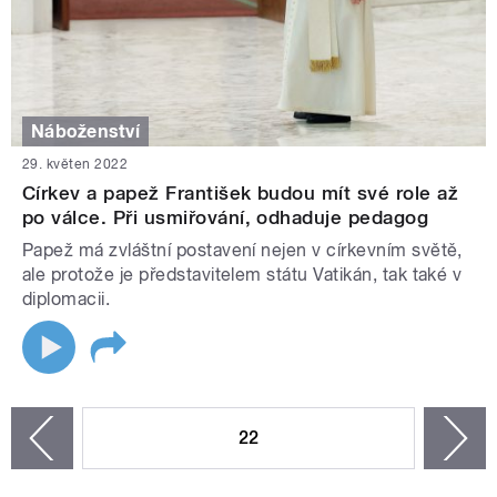
Náboženství
29. květen 2022
Církev a papež František budou mít své role až
po válce. Při usmiřování, odhaduje pedagog
Papež má zvláštní postavení nejen v církevním světě,
ale protože je představitelem státu Vatikán, tak také v
diplomacii.
STRÁNKY
22
n
zí