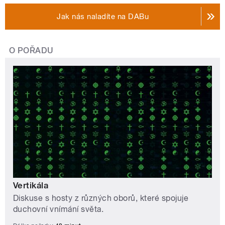
Jak nás naladíte na DABu
O POŘADU
Vertikála
Diskuse s hosty z různých oborů, které spojuje
duchovní vnímání světa.