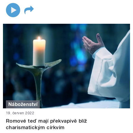
Náboženství
19. červen 2022
Romové teď mají překvapivě blíž
charismatickým církvím