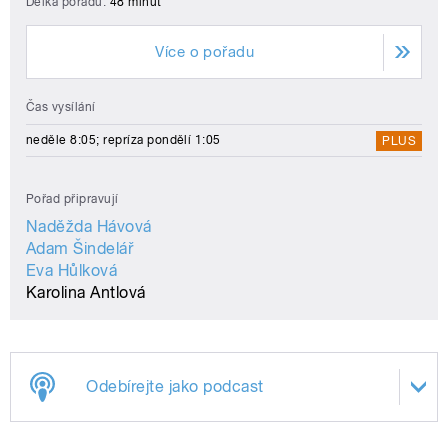
Délka pořadu:
48 minut
Více o pořadu
Čas vysílání
neděle 8:05; repríza pondělí 1:05
PLUS
Pořad připravují
Naděžda Hávová
Adam Šindelář
Eva Hůlková
Karolina Antlová
Odebírejte jako podcast