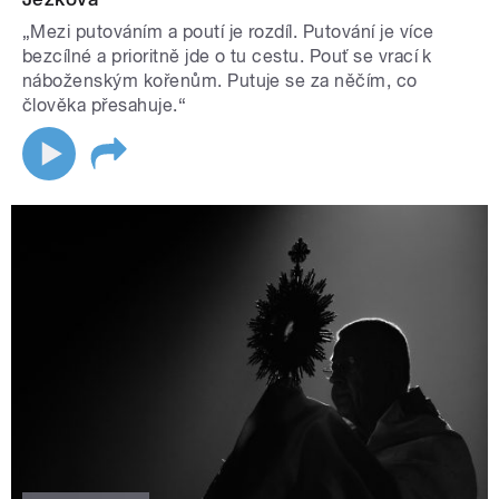
„Mezi putováním a poutí je rozdíl. Putování je více
bezcílné a prioritně jde o tu cestu. Pouť se vrací k
náboženským kořenům. Putuje se za něčím, co
člověka přesahuje.“