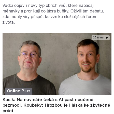
Vědci objevili nový typ obřích virů, které napadají
měnavky a pronikají do jádra buňky. Oživili tím debatu,
zda mohly viry přispět ke vzniku složitějších forem
života.
25 minut
Online Plus
Kasík: Na novináře čeká s AI past naučené
bezmoci. Koubský: Hrozbou je i láska ke zbytečné
práci