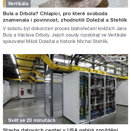
Vertikála
Bula a Drbola? Chlapíci, pro které svoboda
znamenala i povinnost, zhodnotili Doležal a Stehlík
V sobotu byl dokončen proces blahořečení kněžích Jana
Buly a Václava Drboly. Jejich osudy rozebírají ve Vertikále
spisovatel Miloš Doležal a historik Michal Stehlík.
25 minut
Svět ve 20 minutách
Stavba datových center v USA nabírá zpoždění.