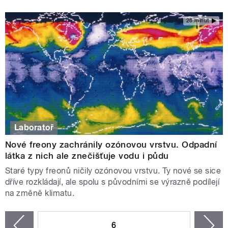
26 minut
Laboratoř
Nové freony zachránily ozónovou vrstvu. Odpadní
látka z nich ale znečišťuje vodu i půdu
Staré typy freonů ničily ozónovou vrstvu. Ty nové se sice
dříve rozkládají, ale spolu s původními se výrazně podílejí
na změně klimatu.
STRÁNKY
6
n
zí