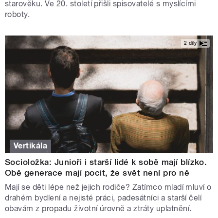
starověku. Ve 20. století přišli spisovatelé s myslícími
roboty.
2 díly
Vertikála
Socioložka: Junioři i starší lidé k sobě mají blízko.
Obě generace mají pocit, že svět není pro ně
Mají se děti lépe než jejich rodiče? Zatímco mladí mluví o
drahém bydlení a nejisté práci, padesátníci a starší čelí
obavám z propadu životní úrovně a ztráty uplatnění.