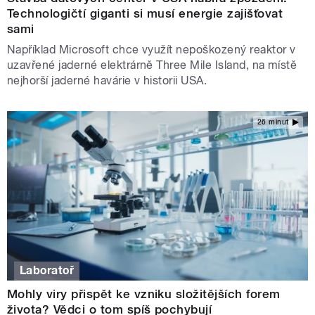
Technologičtí giganti si musí energie zajišťovat
sami
Například Microsoft chce využít nepoškozený reaktor v
uzavřené jaderné elektrárně Three Mile Island, na místě
nejhorší jaderné havárie v historii USA.
26 minut
Laboratoř
Mohly viry přispět ke vzniku složitějších forem
života? Vědci o tom spíš pochybují