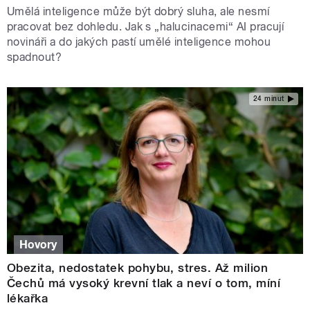
Umělá inteligence může být dobrý sluha, ale nesmí
pracovat bez dohledu. Jak s „halucinacemi“ AI pracují
novináři a do jakých pastí umělé inteligence mohou
spadnout?
24 minut
Hovory
Obezita, nedostatek pohybu, stres. Až milion
Čechů má vysoký krevní tlak a neví o tom, míní
lékařka