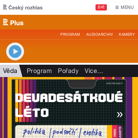
Přejít k hlavnímu obsahu
MENU
ŽIVĚ
PROGRAM
AUDIOARCHIV
KAMERY
Věda
Program
Pořady
Více
…