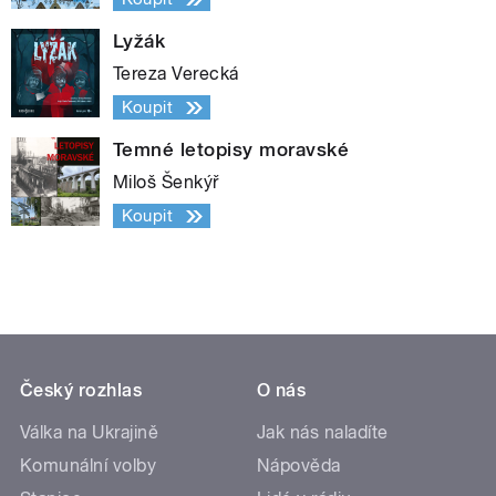
Lyžák
Tereza Verecká
Koupit
Temné letopisy moravské
Miloš Šenkýř
Koupit
Český rozhlas
O nás
Válka na Ukrajině
Jak nás naladíte
Komunální volby
Nápověda