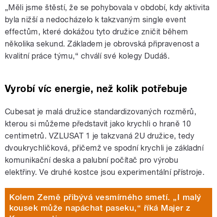
„Měli jsme štěstí, že se pohybovala v období, kdy aktivita
byla nižší a nedocházelo k takzvaným single event
effectům, které dokážou tyto družice zničit během
několika sekund. Základem je obrovská připravenost a
kvalitní práce týmu,“ chválí své kolegy Dudáš.
Vyrobí víc energie, než kolik potřebuje
Cubesat je malá družice standardizovaných rozměrů,
kterou si můžeme představit jako krychli o hraně 10
centimetrů. VZLUSAT 1 je takzvaná 2U družice, tedy
dvoukrychličková, přičemž ve spodní krychli je základní
komunikační deska a palubní počítač pro výrobu
elektřiny. Ve druhé kostce jsou experimentální přístroje.
Kolem Země přibývá vesmírného smetí. „I malý
kousek může napáchat paseku,“ říká Majer z