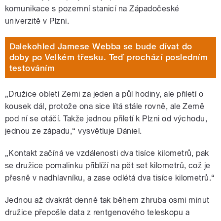
komunikace s pozemní stanicí na Západočeské
univerzitě v Plzni.
Dalekohled Jamese Webba se bude dívat do
doby po Velkém třesku. Teď prochází posledním
testováním
„Družice obletí Zemi za jeden a půl hodiny, ale přiletí o
kousek dál, protože ona sice lítá stále rovně, ale Země
pod ní se otáčí. Takže jednou přiletí k Plzni od východu,
jednou ze západu,“ vysvětluje Dániel.
„Kontakt začíná ve vzdálenosti dva tisíce kilometrů, pak
se družice pomalinku přiblíží na pět set kilometrů, což je
přesně v nadhlavníku, a zase odlétá dva tisíce kilometrů.“
Jednou až dvakrát denně tak během zhruba osmi minut
družice přepošle data z rentgenového teleskopu a