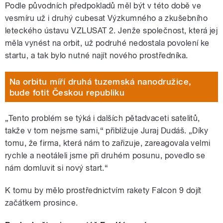
Podle původních předpokladů měl být v této době ve
vesmíru už i druhý cubesat Výzkumného a zkušebního
leteckého ústavu VZLUSAT 2. Jenže společnost, která jej
měla vynést na orbit, už podruhé nedostala povolení ke
startu, a tak bylo nutné najít nového prostředníka.
Na orbitu míří druhá tuzemská nanodružice,
bude fotit Českou republiku
„Tento problém se týká i dalších pětadvaceti satelitů,
takže v tom nejsme sami,“ přibližuje Juraj Dudáš. „Díky
tomu, že firma, která nám to zařizuje, zareagovala velmi
rychle a neotáleli jsme při druhém posunu, povedlo se
nám domluvit si nový start.“
K tomu by mělo prostřednictvím rakety Falcon 9 dojít
začátkem prosince.