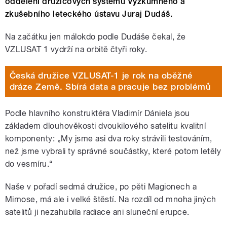
oddělení družicových systémů Výzkumného a
zkušebního leteckého ústavu Juraj Dudáš.
Na začátku jen málokdo podle Dudáše čekal, že
VZLUSAT 1 vydrží na orbitě čtyři roky.
Česká družice VZLUSAT-1 je rok na oběžné
dráze Země. Sbírá data a pracuje bez problémů
Podle hlavního konstruktéra Vladimír Dániela jsou
základem dlouhověkosti dvoukilového satelitu kvalitní
komponenty: „My jsme asi dva roky strávili testováním,
než jsme vybrali ty správné součástky, které potom letěly
do vesmíru.“
Naše v pořadí sedmá družice, po pěti Magionech a
Mimose, má ale i velké štěstí. Na rozdíl od mnoha jiných
satelitů ji nezahubila radiace ani sluneční erupce.