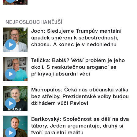
NEJPOSLOUCHANĚJŠÍ
Joch: Sledujeme Trumpův mentální
úpadek směrem k sebestřednosti,
chaosu. A konec je v nedohlednu
Telička: Babiš? Větší problém je jeho
okolí. S neskutečnou arogancí se
přikrývají absurdní věci
Michopulos: Čeká nás občanská válka
bez střelby. Prezidentské volby budou
džihádem vůči Pavlovi
Bartkovský: Společnost se dělí na dva
tábory. Jeden argumentuje, druhý si
tvoří paralelní realitu