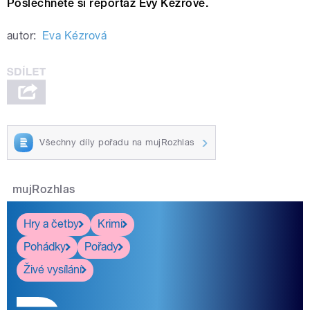
Poslechněte si reportáž Evy Kézrové.
autor:
Eva Kézrová
Všechny díly pořadu na mujRozhlas
mujRozhlas
Hry a četby
Krimi
Pohádky
Pořady
Živé vysílání