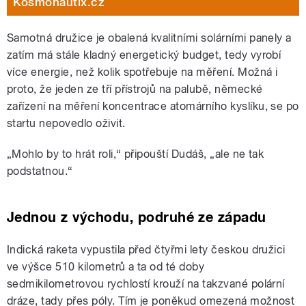
Kosmonautix.cz
Samotná družice je obalená kvalitními solárními panely a
zatím má stále kladný energetický budget, tedy vyrobí
více energie, než kolik spotřebuje na měření. Možná i
proto, že jeden ze tří přístrojů na palubě, německé
zařízení na měření koncentrace atomárního kyslíku, se po
startu nepovedlo oživit.
„Mohlo by to hrát roli,“ připouští Dudáš, „ale ne tak
podstatnou.“
Jednou z východu, podruhé ze západu
Indická raketa vypustila před čtyřmi lety českou družici
ve výšce 510 kilometrů a ta od té doby
sedmikilometrovou rychlostí krouží na takzvané polární
dráze, tady přes póly. Tím je poněkud omezená možnost