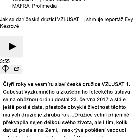
MAFRA, Profimedia
Jak se daří české družici VZLUSAT 1, shrnuje reportáž Evy
Kézrové
3:55
Čtyři roky ve vesmíru slaví česká družice VZLUSAT 1.
Cubesat Výzkumného a zkušebního leteckého ústavu
se na oběžnou dráhu dostal 23. června 2017 a stále
ještě posílá data, přestože obvyklá životnost těchto
malých družic je zhruba rok. „Družice velmi příjemně
překvapila nejen délkou svého života, ale i tím, kolik
dat už poslala na Zemi,“ neskrývá potěšení vedoucí