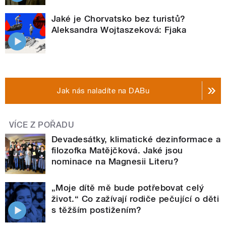
Jaké je Chorvatsko bez turistů?
Aleksandra Wojtaszeková: Fjaka
Jak nás naladíte na DABu
VÍCE Z POŘADU
Devadesátky, klimatické dezinformace a
filozofka Matějčková. Jaké jsou
nominace na Magnesii Literu?
„Moje dítě mě bude potřebovat celý
život.“ Co zažívají rodiče pečující o děti
s těžším postižením?