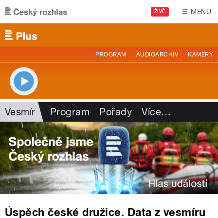
Přejít k hlavnímu obsahu
MENU
ŽIVĚ
PROGRAM
AUDIOARCHIV
KAMERY
Vesmír
Program
Pořady
Více
…
Úspěch české družice. Data z vesmíru