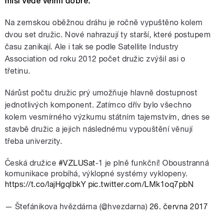
misi vede velmi dobře.
Na zemskou oběžnou dráhu je ročně vypuštěno kolem
dvou set družic. Nové nahrazují ty starší, které postupem
času zanikají. Ale i tak se podle Satellite Industry
Association od roku 2012 počet družic zvýšil asi o
třetinu.
Nárůst počtu družic prý umožňuje hlavně dostupnost
jednotlivých komponent. Zatímco dřív bylo všechno
kolem vesmírného výzkumu státním tajemstvím, dnes se
stavbě družic a jejich následnému vypouštění věnují
třeba univerzity.
Česká družice
#VZLUSat
-1 je plně funkční! Oboustranná
komunikace probíhá, výklopné systémy vyklopeny.
https://t.co/lajHgqIbkY
pic.twitter.com/LMk1oq7pbN
— Štefánikova hvězdárna (@hvezdarna)
26. června 2017