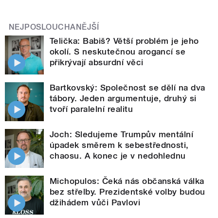
NEJPOSLOUCHANĚJŠÍ
Telička: Babiš? Větší problém je jeho
okolí. S neskutečnou arogancí se
přikrývají absurdní věci
Bartkovský: Společnost se dělí na dva
tábory. Jeden argumentuje, druhý si
tvoří paralelní realitu
Joch: Sledujeme Trumpův mentální
úpadek směrem k sebestřednosti,
chaosu. A konec je v nedohlednu
Michopulos: Čeká nás občanská válka
bez střelby. Prezidentské volby budou
džihádem vůči Pavlovi