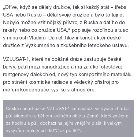
„Dříve, když se dělaly družice, tak si každý stát – třeba
USA nebo Rusko – dělal svoje družice a bylo to tajné.
Nebylo možné vzít nějaký přístroj z Ruska a dát ho do
rakety nebo do družice USA,“ popisuje rozdílnou situaci
v minulosti Vladimír Dániel, hlavní konstruktér české
družice z Výzkumného a zkušebního leteckého ústavu.
VZLUSAT-1, která na oběžné dráze zastupuje české
barvy, patří mezi nanodružice a má za úkol otestovat
rentgenový dalekohled, nový typ kompozitního materiálu
pro stínění kosmické radiace a vědecký přístroj pro
měření koncentrace kyslíku v atmosféře.
Česká nanodružice VZLUSAT-1 se nachází ve výšce zhruba
půl kilometru a během jediného obletu Země, který zvládne
za hodinu a půl, dochází na jejím vnějším plášti k velkým
výkyvům teploty od -50°C až po 80°C.