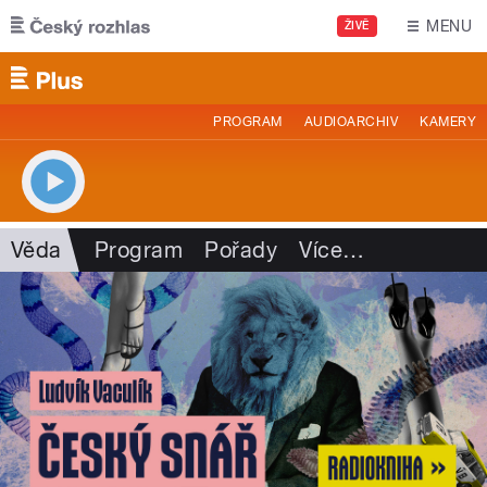
Přejít k hlavnímu obsahu
MENU
ŽIVĚ
PROGRAM
AUDIOARCHIV
KAMERY
Věda
Program
Pořady
Více
…