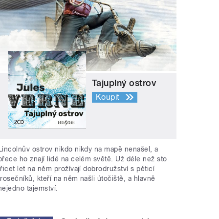
Tajuplný ostrov
Koupit
Lincolnův ostrov nikdo nikdy na mapě nenašel, a
přece ho znají lidé na celém světě. Už déle než sto
třicet let na něm prožívají dobrodružství s pěticí
trosečníků, kteří na něm našli útočiště, a hlavně
nejedno tajemství.