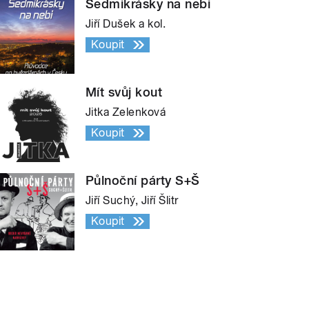
Sedmikrásky na nebi
Jiří Dušek a kol.
Koupit
Mít svůj kout
Jitka Zelenková
Koupit
Půlnoční párty S+Š
Jiří Suchý, Jiří Šlitr
Koupit