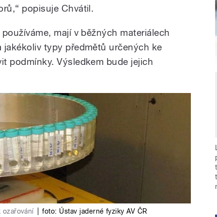
orů,“ popisuje Chvátil.
aci používáme, mají v běžných materiálech
na jakékoliv typy předmětů určených ke
avit podmínky. Výsledkem bude jejich
k ozařování
|
foto:
Ústav jaderné fyziky AV ČR