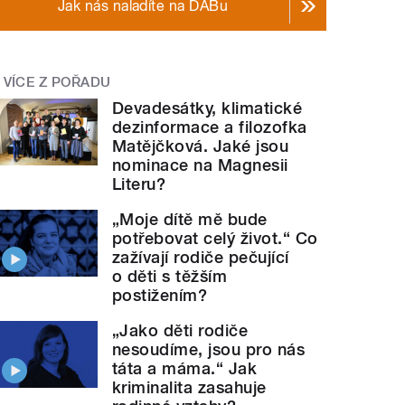
Jak nás naladíte na DABu
VÍCE Z POŘADU
Devadesátky, klimatické
dezinformace a filozofka
Matějčková. Jaké jsou
nominace na Magnesii
Literu?
„Moje dítě mě bude
potřebovat celý život.“ Co
zažívají rodiče pečující
o děti s těžším
postižením?
„Jako děti rodiče
nesoudíme, jsou pro nás
táta a máma.“ Jak
kriminalita zasahuje