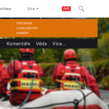
ozhlase
Více
ŽIVĚ
PROGRAM
AUDIOARCHIV
KAMERY
y
Komentáře
Věda
Více
…