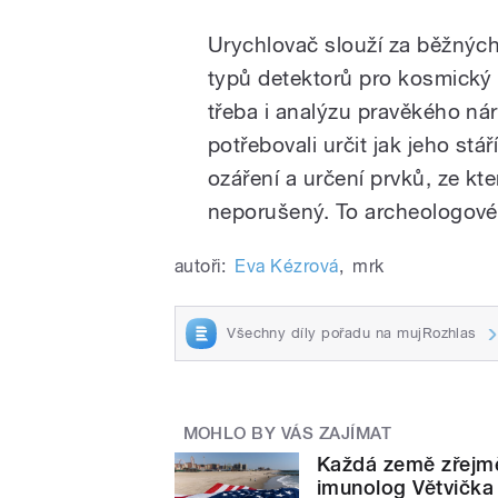
Urychlovač slouží za běžných
typů detektorů pro kosmický 
třeba i analýzu pravěkého n
potřebovali určit jak jeho stář
ozáření a určení prvků, ze kter
neporušený. To archeologové v
autoři:
Eva Kézrová
,
mrk
Všechny díly pořadu na mujRozhlas
MOHLO BY VÁS ZAJÍMAT
Každá země zřejmě 
imunolog Větvička z