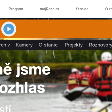
Program
mujRozhlas
Stanice
O r
rchiv
Kamery
O stanici
Projekty
Rozhovor