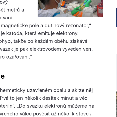
nový
pět metrů a
ovací
magnetické pole a dutinový rezonátor,“
 je katoda, která emituje elektrony.
ohyb, takže po každém oběhu získává
 svazek je pak elektrovodem vyveden ven.
ro ozařování.“
ce
 v hermeticky uzavřeném obalu a skrze něj
 Trvá to jen několik desítek minut a věci
terilní. „Do svazku elektronů můžeme na
tevřeného válce pověsit až několik stovek