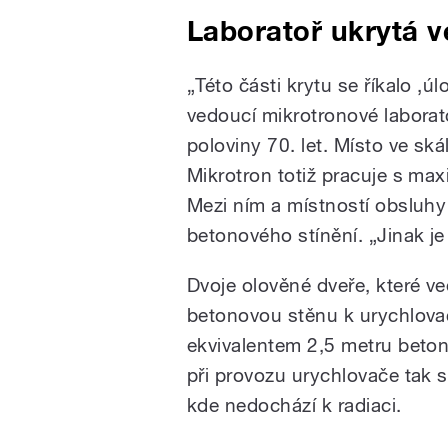
Laboratoř ukrytá v
„Této části krytu se říkalo ‚úl
vedoucí mikrotronové laborat
poloviny 70. let. Místo ve skál
Mikrotron totiž pracuje s max
Mezi ním a místností obsluhy
betonového stínění. „Jinak je
Dvoje olověné dveře, které v
betonovou stěnu k urychlovač
ekvivalentem 2,5 metru beto
při provozu urychlovače tak s
kde nedochází k radiaci.