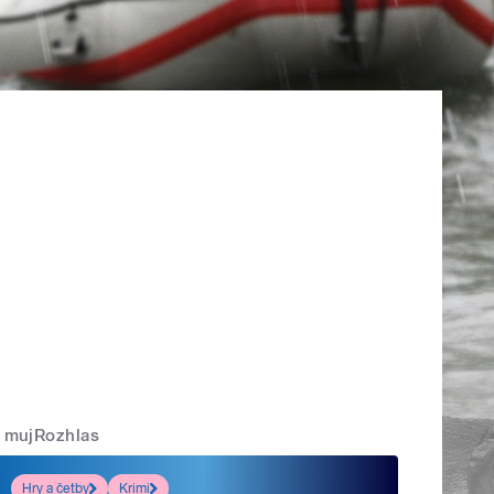
mujRozhlas
Hry a četby
Krimi