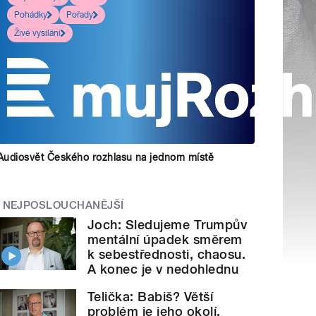
Pohádky
Pořady
Živé vysílání
Audiosvět Českého rozhlasu na jednom místě
NEJPOSLOUCHANĚJŠÍ
Joch: Sledujeme Trumpův
mentální úpadek směrem
k sebestřednosti, chaosu.
A konec je v nedohlednu
Telička: Babiš? Větší
problém je jeho okolí.