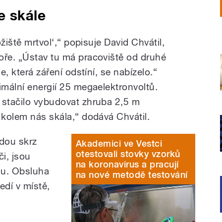
e skále
ožiště mrtvol‘,“ popisuje David Chvátil,
oře. „Ústav tu má pracoviště od druhé
e, která záření odstíní, se nabízelo.“
imální energií 25 megaelektronvoltů.
 stačilo vybudovat zhruba 2,5 m
 kolem nás skála,“ dodává Chvátil.
edou skrz
Akademici ve Vestci
otestovali stovky vzorků
i, jsou
na koronavirus a pracují
nu. Obsluha
na nové metodě testování
edí v místě,