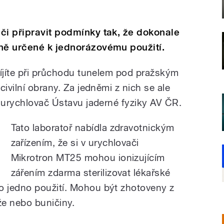
či připravit podmínky tak, že dokonale
dně určené k jednorázovému použití.
míjíte při průchodu tunelem pod pražským
civilní obrany. Za jedněmi z nich se ale
ý urychlovač Ústavu jaderné fyziky AV ČR.
Tato laboratoř nabídla zdravotnickým
zařízením, že si v urychlovači
Mikrotron MT25 mohou ionizujícím
zářením zdarma sterilizovat lékařské
 jedno použití. Mohou být zhotoveny z
yže nebo buničiny.