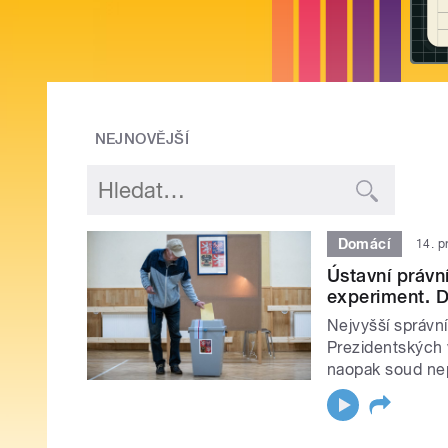
NEJNOVĚJŠÍ
Domácí
14. p
Ústavní právn
experiment. 
Nejvyšší správní
Prezidentských v
naopak soud ne