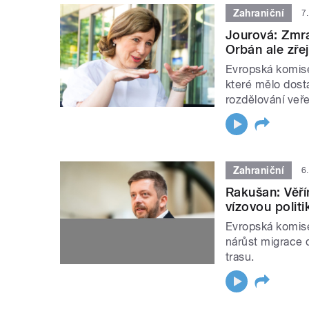
Zahraniční
7
Jourová: Zmr
Orbán ale zře
Evropská komise 
které mělo dost
rozdělování veř
Zahraniční
6
Rakušan: Věří
vízovou polit
Evropská komise 
nárůst migrace 
trasu.