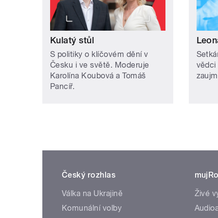
Kulatý stůl
Leon
S politiky o klíčovém dění v
Setká
Česku i ve světě. Moderuje
vědci 
Karolína Koubová a Tomáš
zaujm
Pancíř.
Český rozhlas
mujRo
Válka na Ukrajině
Živé v
Komunální volby
Audioa