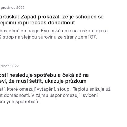
. prosinec 2022
artuška: Západ prokázal, že je schopen se
ejícími ropu leccos dohodnout
í částečné embargo Evropské unie na ruskou ropu a
ý strop na stejnou surovinu ze strany zemí G7.
osinec 2022
tí nesleduje spotřebu a čeká až na
eví, že musí šetřit, ukazuje průzkum
, které omezují vytápění, stoupl. Teplotu snižuje už
t domácností. V zájmu úspor omezují i svícení
ročných spotřebičů.