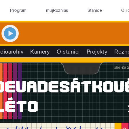
Program
mujRozhlas
Stanice
O r
dioarchiv
Kamery
O stanici
Projekty
Rozh