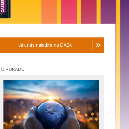
Jak nás naladíte na DABu
O POŘADU