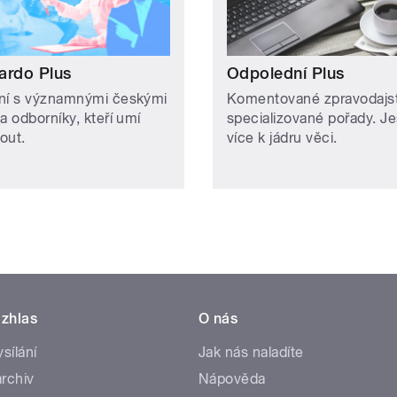
ardo Plus
Odpolední Plus
ní s významnými českými
Komentované zpravodajst
a odborníky, kteří umí
specializované pořady. Je
out.
více k jádru věci.
zhlas
O nás
ysílání
Jak nás naladíte
rchiv
Nápověda