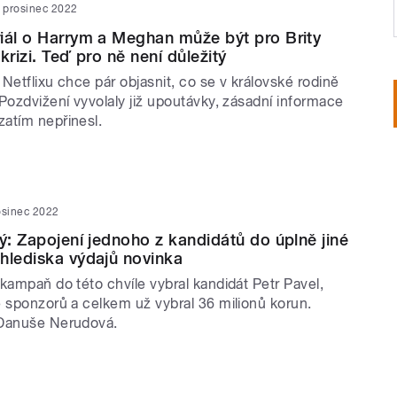
. prosinec 2022
iál o Harrym a Meghan může být pro Brity
krizi. Teď pro ně není důležitý
Netflixu chce pár objasnit, co se v královské rodině
Pozdvižení vyvolaly již upoutávky, zásadní informace
atím nepřinesl.
osinec 2022
lý: Zapojení jednoho z kandidátů do úplně jiné
hlediska výdajů novinka
kampaň do této chvíle vybral kandidát Petr Pavel,
e sponzorů a celkem už vybral 36 milionů korun.
 Danuše Nerudová.