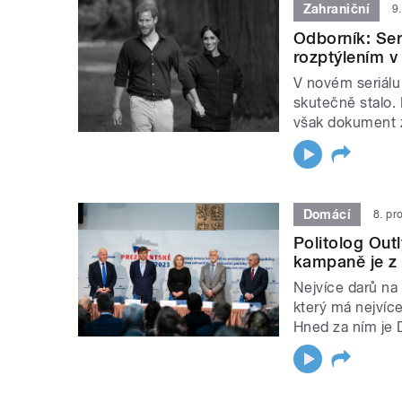
Zahraniční
9
Odborník: Ser
rozptýlením v 
V novém seriálu 
skutečně stalo. 
však dokument z
Domácí
8. pr
Politolog Out
kampaně je z 
Nejvíce darů na 
který má nejvíc
Hned za ním je