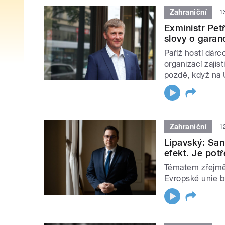
Zahraniční
1
Exministr Pet
slovy o garan
Paříž hostí dárc
organizací zajis
pozdě, když na U
Zahraniční
1
Lipavský: San
efekt. Je pot
Tématem zřejmě 
Evropské unie b