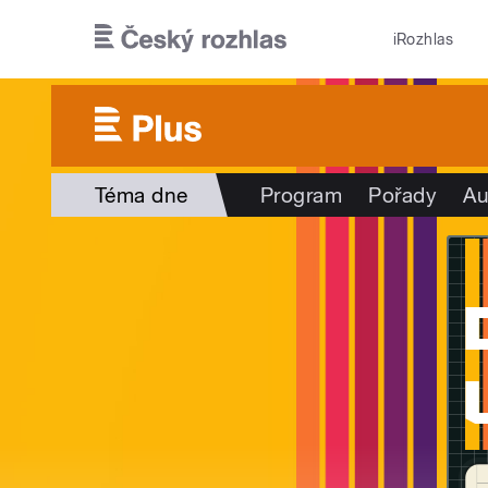
Přejít k hlavnímu obsahu
iRozhlas
Téma dne
Program
Pořady
Au