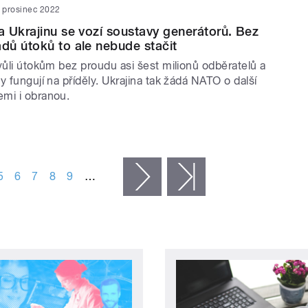
. prosinec 2022
 Ukrajinu se vozí soustavy generátorů. Bez
ů útoků to ale nebude stačit
vůli útokům bez proudu asi šest milionů odběratelů a
y fungují na příděly. Ukrajina tak žádá NATO o další
mi i obranou.
5
6
7
8
9
…
následující ›
poslední »