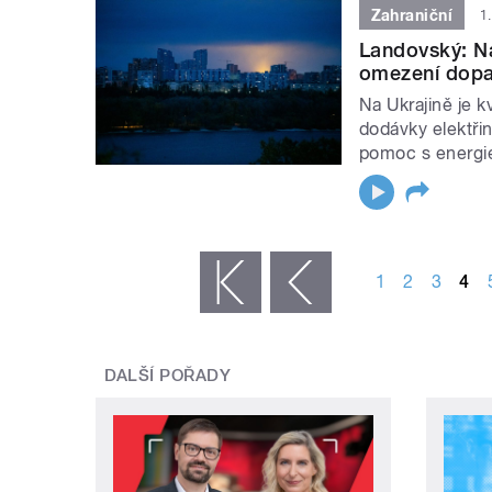
Zahraniční
1
Landovský: Na
omezení dopad
Na Ukrajině je k
dodávky elektřin
pomoc s energie
STRÁNKY
1
2
3
4
« první
‹ předchozí
DALŠÍ POŘADY