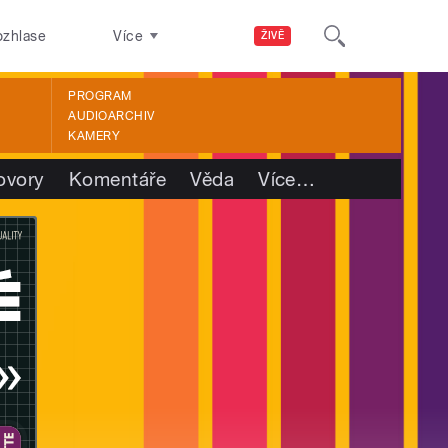
ozhlase
Více
ŽIVĚ
PROGRAM
AUDIOARCHIV
KAMERY
ovory
Komentáře
Věda
Více
…