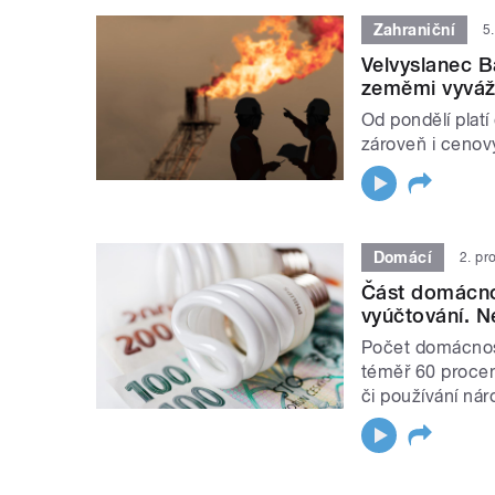
Zahraniční
5
Velvyslanec B
zeměmi vyváž
Od pondělí plat
zároveň i cenov
Domácí
2. pr
Část domácnos
vyúčtování. N
Počet domácností
téměř 60 procen
či používání ná