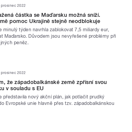
. prosinec 2022
ažená částka se Maďarsku možná sníží.
jmě pomoc Ukrajině stejně neodblokuje
minulý týden navrhla zablokovat 7,5 miliardy eur,
at Maďarsko. Důvodem jsou nevyřešené problémy při
ejných peněz.
. prosinec 2022
m, že západobalkánské země zpřísní svou
iku v souladu s EU
představila nový akční plán, jak potlačit prudký
do Evropské unie hlavně přes tzv. západobalkánskou