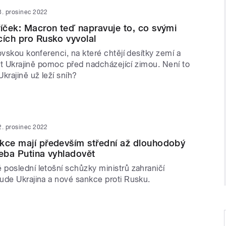
3. prosinec 2022
říček: Macron teď napravuje to, co svými
cích pro Rusko vyvolal
ovskou konferenci, na které chtějí desítky zemí a
tit Ukrajině pomoc před nadcházející zimou. Není to
krajině už leží sníh?
2. prosinec 2022
kce mají především střední až dlouhodobý
řeba Putina vyhladovět
poslední letošní schůzky ministrů zahraničí
ude Ukrajina a nové sankce proti Rusku.