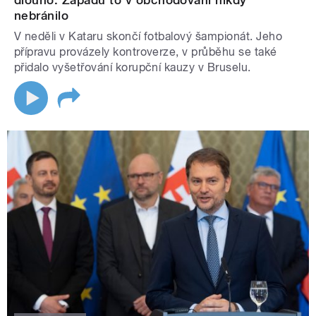
dlouho. Západu to v obchodování nikdy
nebránilo
V neděli v Kataru skončí fotbalový šampionát. Jeho
přípravu provázely kontroverze, v průběhu se také
přidalo vyšetřování korupční kauzy v Bruselu.