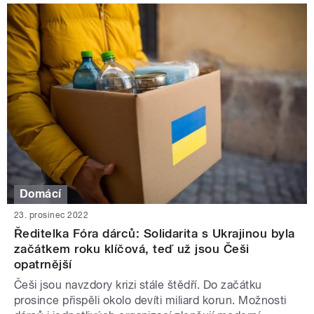
Domácí
23. prosinec 2022
Ředitelka Fóra dárců: Solidarita s Ukrajinou byla
začátkem roku klíčová, teď už jsou Češi
opatrnější
Češi jsou navzdory krizi stále štědří. Do začátku
prosince přispěli okolo devíti miliard korun. Možnosti