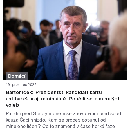
Domácí
19. prosinec 2022
Bartoníček: Prezidentští kandidáti kartu
antibabiš hrají minimálně. Poučili se z minulých
voleb
Pár dní před Štědrým dnem se znovu vrací před soud
kauza Čapí hnízdo. Kam se proces posunul od
minulého líčení? Co to znamená v čase horké fáze