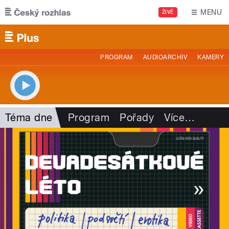
Přejít k hlavnímu obsahu
MENU
ŽIVĚ
PROGRAM
AUDIOARCHIV
KAMERY
Téma dne
Program
Pořady
Více
…