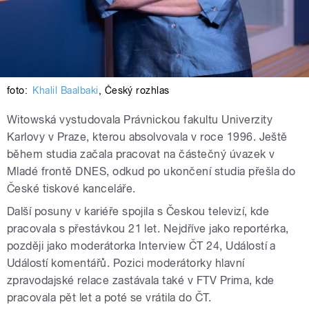
foto:
Khalil Baalbaki
,
Český rozhlas
Witowská vystudovala Právnickou fakultu Univerzity
Karlovy v Praze, kterou absolvovala v roce 1996. Ještě
během studia začala pracovat na částečný úvazek v
Mladé frontě DNES, odkud po ukončení studia přešla do
České tiskové kanceláře.
Další posuny v kariéře spojila s Českou televizí, kde
pracovala s přestávkou 21 let. Nejdříve jako reportérka,
později jako moderátorka Interview ČT 24, Událostí a
Událostí komentářů. Pozici moderátorky hlavní
zpravodajské relace zastávala také v FTV Prima, kde
pracovala pět let a poté se vrátila do ČT.