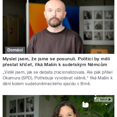
Domácí
Myslel jsem, že jsme se posunuli. Politici by měli
přestat křičet, říká Mašín k sudetským Němcům
„Viděl jsem, jak se debata zracionalizovala. Ale pak přišel
Okamura (SPD). Potřebuje vyvolávat vášně,“ říká Mašín k
dění kolem sudetoněmeckého sjezdu v Brně.
26 minut