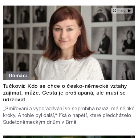
26 minut
Domácí
Tučková: Kdo se chce o česko-německé vztahy
zajímat, může. Cesta je prošlapaná, ale musí se
udržovat
„Smiřování a vypořádávání se neprobíhá naráz, má nějaké
kroky. A tohle byl další,“ říká o napětí, které předcházelo
Sudetoněmeckým dnům v Brně.