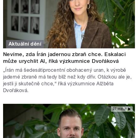
Aktuální dění
Nevíme, zda Írán jadernou zbraň chce. Eskalaci
může urychlit AI, říká výzkumnice Dvořáková
„Írán má šedesátiprocentní obohacený uran, k výrobě
jaderné zbraně má tedy blíž než kdy dřív. Otázkou ale je,
jestli ji skutečně chce,“ říká výzkumnice Alžběta
Dvořáková.
27 minut