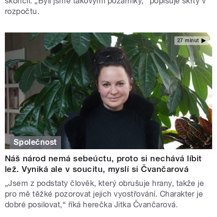
skončil. „Byli jsme takovými požárníky,“ popisuje škrty v
rozpočtu.
27 minut
Společnost
Náš národ nemá sebeúctu, proto si nechává líbit
lež. Vyniká ale v soucitu, myslí si Čvančarová
„Jsem z podstaty člověk, který obrušuje hrany, takže je
pro mě těžké pozorovat jejich vyostřování. Charakter je
dobré posilovat,“ říká herečka Jitka Čvančarová.