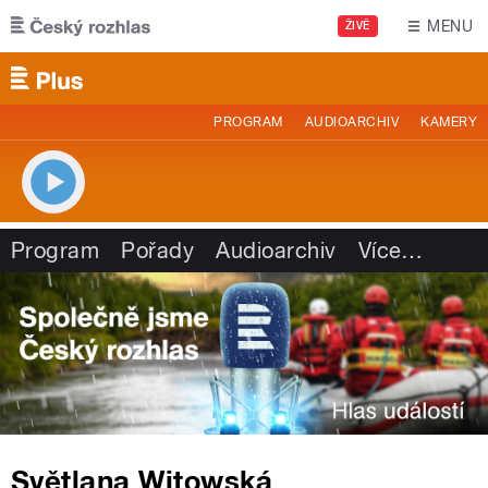
Přejít k hlavnímu obsahu
MENU
ŽIVĚ
PROGRAM
AUDIOARCHIV
KAMERY
Program
Pořady
Audioarchiv
Více
…
Světlana Witowská