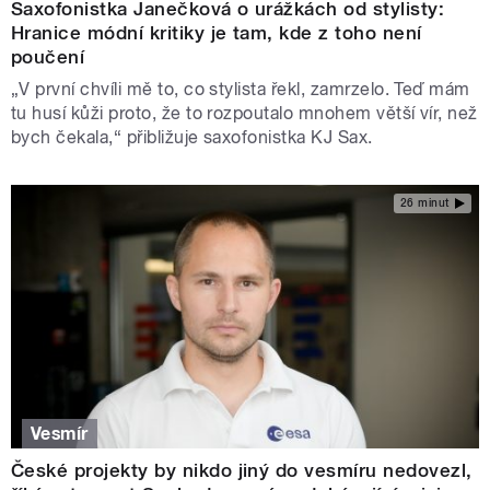
Saxofonistka Janečková o urážkách od stylisty:
Hranice módní kritiky je tam, kde z toho není
poučení
„V první chvíli mě to, co stylista řekl, zamrzelo. Teď mám
tu husí kůži proto, že to rozpoutalo mnohem větší vír, než
bych čekala,“ přibližuje saxofonistka KJ Sax.
26 minut
Vesmír
České projekty by nikdo jiný do vesmíru nedovezl,