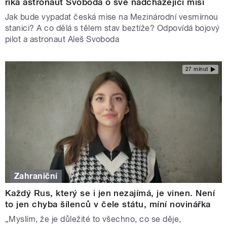
říká astronaut Svoboda o své nadcházející misi
Jak bude vypadat česká mise na Mezinárodní vesmírnou
stanici? A co dělá s tělem stav beztíže? Odpovídá bojový
pilot a astronaut Aleš Svoboda
27 minut
Zahraniční
Každý Rus, který se i jen nezajímá, je vinen. Není
to jen chyba šílenců v čele státu, míní novinářka
„Myslím, že je důležité to všechno, co se děje,