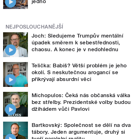
jedno
NEJPOSLOUCHANĚJŠÍ
Joch: Sledujeme Trumpův mentální
úpadek směrem k sebestřednosti,
chaosu. A konec je v nedohlednu
Telička: Babiš? Větší problém je jeho
okolí. S neskutečnou arogancí se
přikrývají absurdní věci
Michopulos: Čeká nás občanská válka
bez střelby. Prezidentské volby budou
džihádem vůči Pavlovi
Bartkovský: Společnost se dělí na dva
tábory. Jeden argumentuje, druhý si
tvoří paralelní realitu