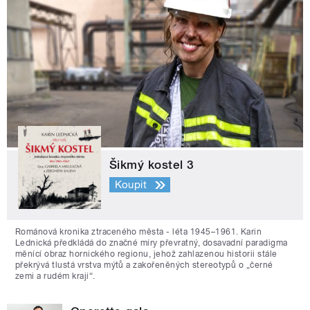
Šikmý kostel 3
Koupit
Románová kronika ztraceného města - léta 1945–1961. Karin
Lednická předkládá do značné míry převratný, dosavadní paradigma
měnící obraz hornického regionu, jehož zahlazenou historii stále
překrývá tlustá vrstva mýtů a zakořeněných stereotypů o „černé
zemi a rudém kraji“.