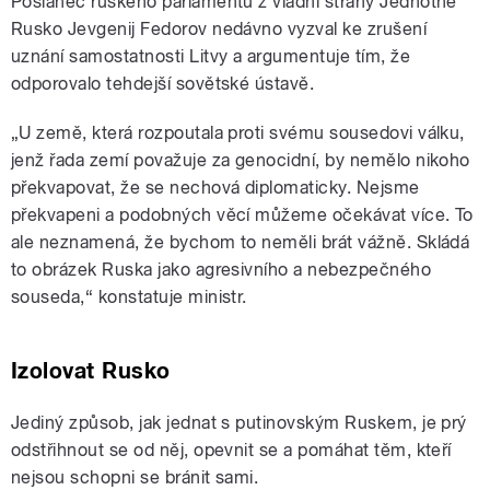
Poslanec ruského parlamentu z vládní strany Jednotné
Rusko Jevgenij Fedorov nedávno vyzval ke zrušení
uznání samostatnosti Litvy a argumentuje tím, že
odporovalo tehdejší sovětské ústavě.
„U země, která rozpoutala proti svému sousedovi válku,
jenž řada zemí považuje za genocidní, by nemělo nikoho
překvapovat, že se nechová diplomaticky. Nejsme
překvapeni a podobných věcí můžeme očekávat více. To
ale neznamená, že bychom to neměli brát vážně. Skládá
to obrázek Ruska jako agresivního a nebezpečného
souseda,“ konstatuje ministr.
Izolovat Rusko
Jediný způsob, jak jednat s putinovským Ruskem, je prý
odstřihnout se od něj, opevnit se a pomáhat těm, kteří
nejsou schopni se bránit sami.