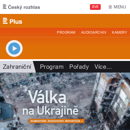
Přejít k hlavnímu obsahu
MENU
ŽIVĚ
PROGRAM
AUDIOARCHIV
KAMERY
Zahraniční
Program
Pořady
Více
…