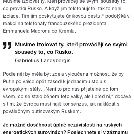
Musíme izolovat ty, kteří provádějí se svými sousedy to,
co provádí Rusko. A když jim telefonujete, tak to není
izolace. Tím jim poskytujete únikovou cestu,“ podotýká v
reakci na telefonáty francouzského prezidenta
Emmanuela Macrona do Kremlu.
Musíme izolovat ty, kteří provádějí se svými
sousedy to, co Rusko.
Gabrielius Landsbergis
Podle něj by měla být zcela vyloučena možnost, že by
Putin po válce opět zasedl k jednacímu stolu s
evropskými státy. „Není to pro nás přijatelné po tom
všem, co se stalo během této války, ale i před ní,“ dodává
s tím, že Evropa musí najít konsenzus, jak nakládat s
poválečným putinovským Ruskem.
Je možné dosáhnout úplné nezávislosti na ruských
energetických surovinách? Poslechněte si v záznamu