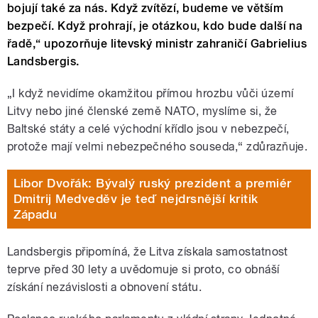
bojují také za nás. Když zvítězí, budeme ve větším
bezpečí. Když prohrají, je otázkou, kdo bude další na
řadě,“ upozorňuje litevský ministr zahraničí Gabrielius
Landsbergis.
„I když nevidíme okamžitou přímou hrozbu vůči území
Litvy nebo jiné členské země NATO, myslíme si, že
Baltské státy a celé východní křídlo jsou v nebezpečí,
protože mají velmi nebezpečného souseda,“ zdůrazňuje.
Libor Dvořák: Bývalý ruský prezident a premiér
Dmitrij Medveděv je teď nejdrsnější kritik
Západu
Landsbergis připomíná, že Litva získala samostatnost
teprve před 30 lety a uvědomuje si proto, co obnáší
získání nezávislosti a obnovení státu.