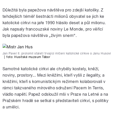
Důležitá byla papežova návštěva pro zdejší katolíky. Z
tehdejších téměř šestnácti milionů obyvatel se jich ke
katolické církvi na jaře 1990 hlásilo deset a půl milionu.
Jak napsaly francouzské noviny Le Monde, pro věřící
byla papežova návštěva „živým snem“.
Jan Pavel II. prolomil staletí trvající mlčení katolické církve o Janu Husovi
|
foto:
Husitské muzeum Tábor
Samotné katolické církvi ale chyběly kostely, kněží,
noviny, prostory... Mezi kněžími, kteří vyšli z ilegality, a
kněžími, kteří s komunistickým režimem kolaborovali v
rámci takzvaného mírového sdružení Pacem In Terris,
vládlo napětí. Papež odsloužil mši v Praze na Letné a na
Pražském hradě se setkal s představiteli církví, s politiky
a umělci.