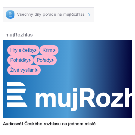
Všechny díly pořadu na mujRozhlas
pause
mujRozhlas
Hry a četby
Krimi
Pohádky
Pořady
Živé vysílání
Audiosvět Českého rozhlasu na jednom místě