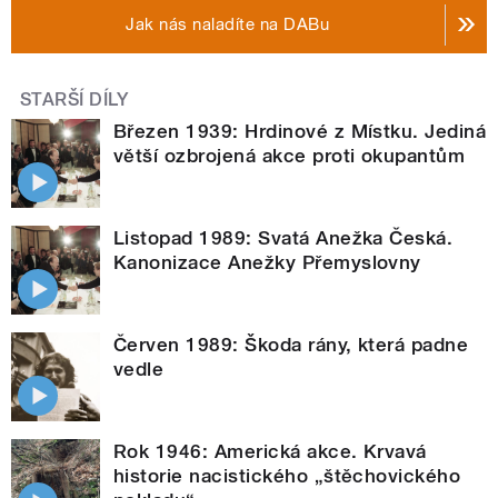
Jak nás naladíte na DABu
STARŠÍ DÍLY
Březen 1939: Hrdinové z Místku. Jediná
větší ozbrojená akce proti okupantům
Listopad 1989: Svatá Anežka Česká.
Kanonizace Anežky Přemyslovny
Červen 1989: Škoda rány, která padne
vedle
Rok 1946: Americká akce. Krvavá
historie nacistického „štěchovického