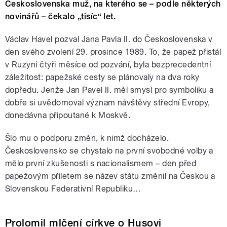
Československa muž, na kterého se – podle některých
novinářů – čekalo „tisíc“ let.
Václav Havel pozval Jana Pavla II. do Československa v
den svého zvolení 29. prosince 1989. To, že papež přistál
v Ruzyni čtyři měsíce od pozvání, byla bezprecedentní
záležitost: papežské cesty se plánovaly na dva roky
dopředu. Jenže Jan Pavel II. měl smysl pro symboliku a
dobře si uvědomoval význam návštěvy střední Evropy,
donedávna připoutané k Moskvě.
Šlo mu o podporu změn, k nimž docházelo.
Československo se chystalo na první svobodné volby a
mělo první zkušenosti s nacionalismem – den před
papežovým příletem se název státu změnil na Českou a
Slovenskou Federativní Republiku…
Prolomil mlčení církve o Husovi