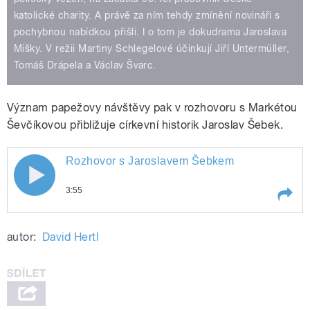
katolické charity. A právě za ním tehdy zmínění novináři s
pochybnou nabídkou přišli. I o tom je dokudrama Jaroslava
Mišky. V režii Martiny Schlegelové účinkují Jiří Untermüller,
Tomáš Drápela a Václav Švarc.
Význam papežovy návštěvy pak v rozhovoru s Markétou
Ševčíkovou přibližuje církevní historik Jaroslav Šebek.
Rozhovor s Jaroslavem Šebkem
Rozhovor s Jaroslavem Šebkem
3:55
Play /
Rozhovor s Jaroslavem Šebkem
autor:
David Hertl