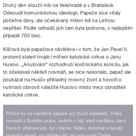
Druhý den sloužil mši na Velehradě a v Bratislavě.
Odsoudil komunistickou ideologii. Papeže sice vítaly
početné davy, ale očekávaný milion lidí na Letnou
nepřišel. Podle odhadů jich tam byla polovina, v nejlepším
případě 700 tisíc.
Klíčová byla papežova návštěva i v tom, že Jan Pavel II.
prolomil staletí trvající mlčení katolické církve o Janu
Husovi. „Anulování“ rozhodnutí kostnického koncilu, jak
to očekávali někteří novináři, se sice nekonalo, papež ale
poukázal na Husův příkladný mravný život a hovořil o
nutnosti obnovit náležité Husovo místo mezi obroditeli
katolické církve.
Přiživit se na návštěvě papeže prý toužil ledaskdo. Třeba
novináři z Rudého práva. Jedním z lidí, kteří návštěvu Jana
Pavla II. připravovali, byl i Václav Vaško, diplomat a bývalý
politický vězeň, na začátku 90. let pracovník České