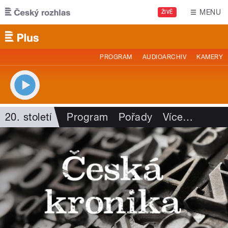
Přejít k hlavnímu obsahu
MENU
ŽIVĚ
PROGRAM
AUDIOARCHIV
KAMERY
20. století
Program
Pořady
Více
…