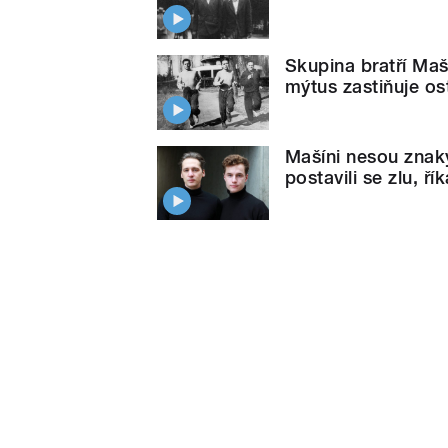
Skupina bratří Maší
mýtus zastiňuje os
Mašíni nesou znaky 
postavili se zlu, ř