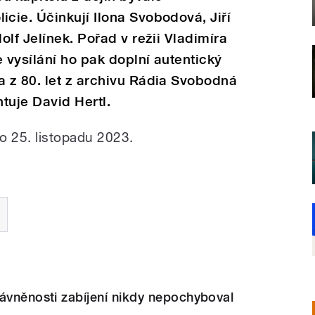
ie. Účinkují Ilona Svobodová, Jiří
lf Jelínek. Pořad v režii Vladimíra
 vysílání ho pak doplní autentický
 z 80. let z archivu Rádia Svobodná
tuje David Hertl.
 25. listopadu 2023.
ávněnosti zabíjení nikdy nepochyboval