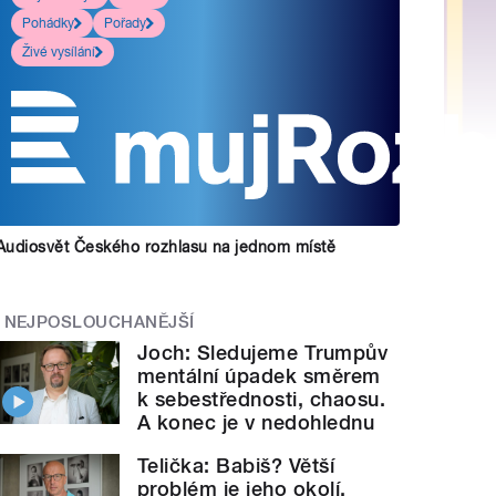
Pohádky
Pořady
Živé vysílání
Audiosvět Českého rozhlasu na jednom místě
NEJPOSLOUCHANĚJŠÍ
Joch: Sledujeme Trumpův
mentální úpadek směrem
k sebestřednosti, chaosu.
A konec je v nedohlednu
Telička: Babiš? Větší
problém je jeho okolí.