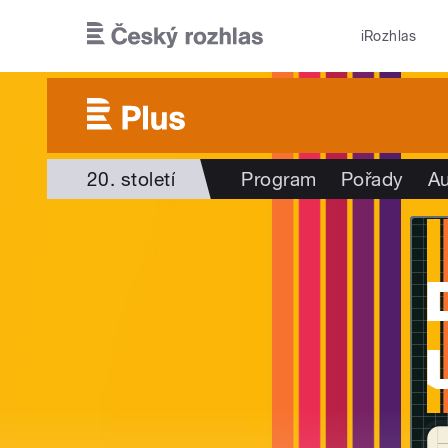
Přejít k hlavnímu obsahu
iRozhlas
20. století
Program
Pořady
Au