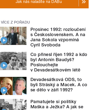
Jak nás naladíte na DABu
VÍCE Z POŘADU
Prosinec 1992: rozloučení
s Československem. A na
Jana Sokola vzpomíná
Cyril Svoboda
Co přinesl říjen 1992 a kdo
byl Antonín Baudyš?
Poslouchejte
v Devadesátkovém létě
Devadesátková ODS, to
byli Stráský a Macek. A co
se dělo v září 1992?
Pamatujete si politiky
Maška a Ježka? A jak se