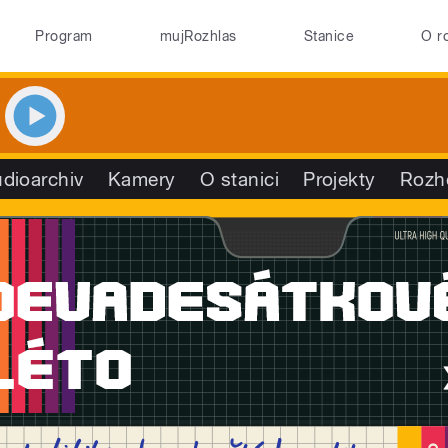
Program
mujRozhlas
Stanice
O r
dioarchiv
Kamery
O stanici
Projekty
Rozh