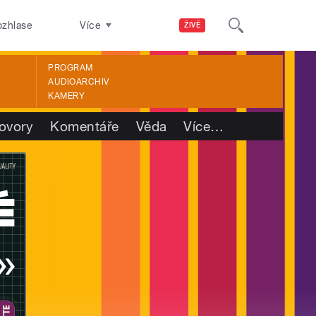
ozhlase
Více
ŽIVĚ
PROGRAM
AUDIOARCHIV
KAMERY
ovory
Komentáře
Věda
Více
…