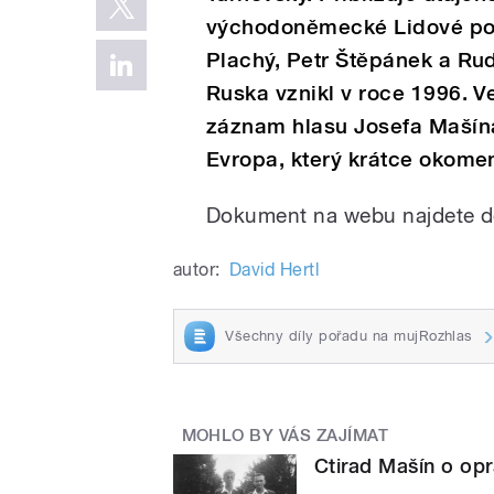
východoněmecké Lidové polic
Plachý, Petr Štěpánek a Rudo
Ruska vznikl v roce 1996. Ve
záznam hlasu Josefa Mašína
Evropa, který krátce okomen
Dokument na webu najdete do
autor:
David Hertl
Všechny díly pořadu na mujRozhlas
MOHLO BY VÁS ZAJÍMAT
Ctirad Mašín o opr