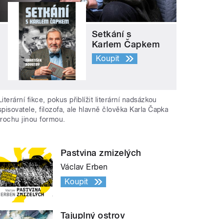
Setkání s
Karlem Čapkem
Koupit
Literární fikce, pokus přiblížit literární nadsázkou
spisovatele, filozofa, ale hlavně člověka Karla Čapka
trochu jinou formou.
Pastvina zmizelých
Václav Erben
Koupit
Tajuplný ostrov