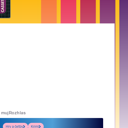
mujRozhlas
Hry a četby
Krimi