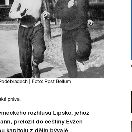
Poděbradech | Foto: Post Bellum
ská práva.
meckého rozhlasu Lipsko, jehož
ann, přeložil do češtiny Evžen
ou kapitolu z dějin bývalé