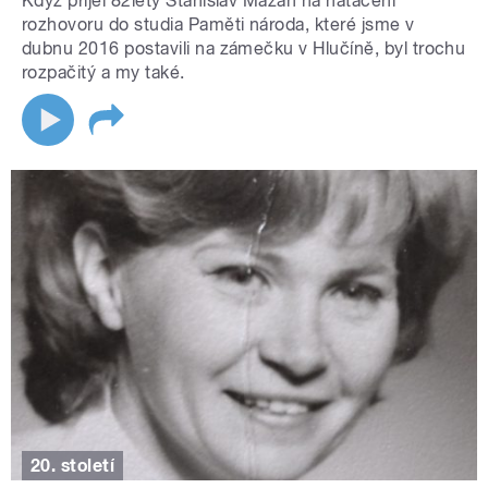
Když přijel 82letý Stanislav Mazan na natáčení
rozhovoru do studia Paměti národa, které jsme v
dubnu 2016 postavili na zámečku v Hlučíně, byl trochu
rozpačitý a my také.
20. století