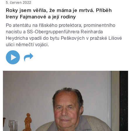
5. červen 2022
Roky jsem věřila, že máma je mrtvá. Příběh
Ireny Fajmanové a její rodiny
Po atentátu na říšského protektora, prominentního
nacistu a SS-Obergruppenführera Reinharda
Heydricha vpadli do bytu Peškových v pražské Liliové
ulici němečtí vojáci.