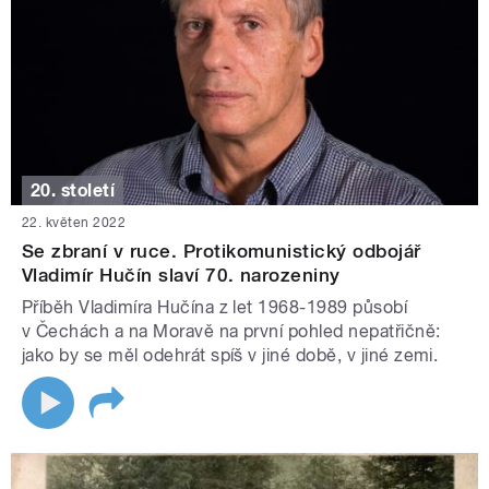
20. století
22. květen 2022
Se zbraní v ruce. Protikomunistický odbojář
Vladimír Hučín slaví 70. narozeniny
Příběh Vladimíra Hučína z let 1968-1989 působí
v Čechách a na Moravě na první pohled nepatřičně:
jako by se měl odehrát spíš v jiné době, v jiné zemi.