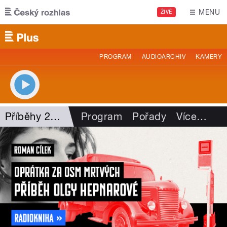
Přejít k hlavnímu obsahu
MENU
ŽIVĚ
PROGRAM
AUDIOARCHIV
KAMERY
Příběhy 20. století
Program
Pořady
Více
…