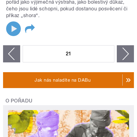
pořád jako výjimečná výstraha, jako bolestivý důkaz,
čeho jsou lidé schopni, pokud dostanou posvěcení či
příkaz „shora“.
STRÁNKY
21
n
zí
Jak nás naladíte na DABu
O POŘADU