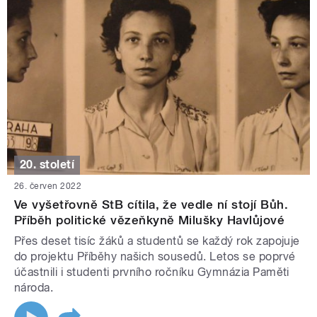
20. století
26. červen 2022
Ve vyšetřovně StB cítila, že vedle ní stojí Bůh.
Příběh politické vězeňkyně Milušky Havlůjové
Přes deset tisíc žáků a studentů se každý rok zapojuje
do projektu Příběhy našich sousedů. Letos se poprvé
účastnili i studenti prvního ročníku Gymnázia Paměti
národa.