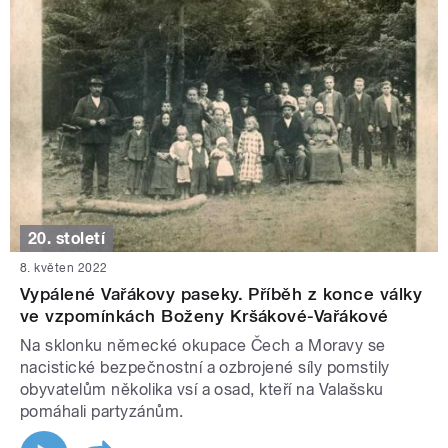
20. století
8. květen 2022
Vypálené Vařákovy paseky. Příběh z konce války
ve vzpomínkách Boženy Kršákové-Vařákové
Na sklonku německé okupace Čech a Moravy se
nacistické bezpečnostní a ozbrojené síly pomstily
obyvatelům několika vsí a osad, kteří na Valašsku
pomáhali partyzánům.