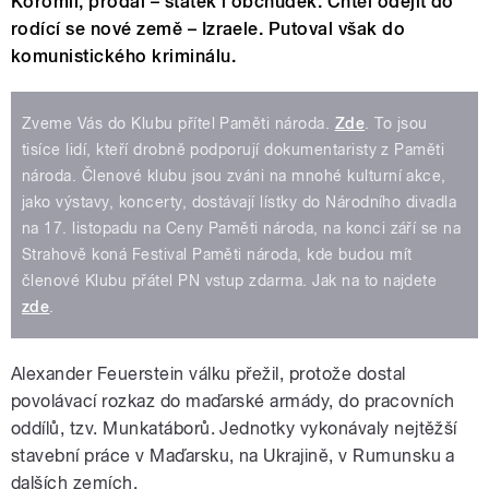
Koromli, prodal – statek i obchůdek. Chtěl odejít do
rodící se nové země – Izraele. Putoval však do
komunistického kriminálu.
Zveme Vás do Klubu přítel Paměti národa.
Zde
. To jsou
tisíce lidí, kteří drobně podporují dokumentaristy z Paměti
národa. Členové klubu jsou zváni na mnohé kulturní akce,
jako výstavy, koncerty, dostávají lístky do Národního divadla
na 17. listopadu na Ceny Paměti národa, na konci září se na
Strahově koná Festival Paměti národa, kde budou mít
členové Klubu přátel PN vstup zdarma. Jak na to najdete
zde
.
Alexander Feuerstein válku přežil, protože dostal
povolávací rozkaz do maďarské armády, do pracovních
oddílů, tzv. Munkatáborů. Jednotky vykonávaly nejtěžší
stavební práce v Maďarsku, na Ukrajině, v Rumunsku a
dalších zemích.