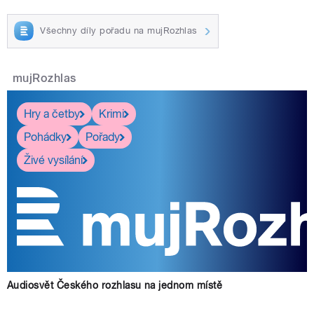
Všechny díly pořadu na mujRozhlas
mujRozhlas
Hry a četby
Krimi
Pohádky
Pořady
Živé vysílání
Audiosvět Českého rozhlasu na jednom místě