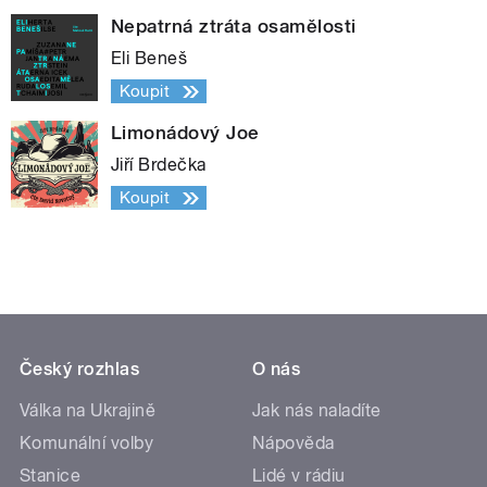
Nepatrná ztráta osamělosti
Eli Beneš
Koupit
Limonádový Joe
Jiří Brdečka
Koupit
Český rozhlas
O nás
Válka na Ukrajině
Jak nás naladíte
Komunální volby
Nápověda
Stanice
Lidé v rádiu