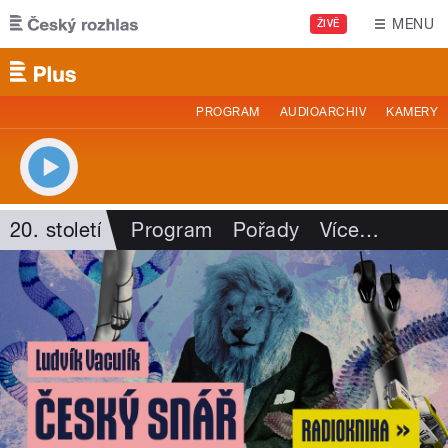
Přejít k hlavnímu obsahu
MENU
ŽIVĚ
PROGRAM
AUDIOARCHIV
KAMERY
20. století
Program
Pořady
Více
…