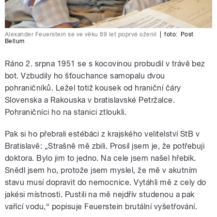
Alexander Feuerstein se ve věku 89 let poprvé oženil
|
foto:
Post
Bellum
Ráno 2. srpna 1951 se s kocovinou probudil v trávě bez
bot. Vzbudily ho šťouchance samopalu dvou
pohraničníků. Ležel totiž kousek od hraniční čáry
Slovenska a Rakouska v bratislavské Petržalce.
Pohraničníci ho na stanici ztloukli.
Pak si ho přebrali estébáci z krajského velitelství StB v
Bratislavě: „Strašně mě zbili. Prosil jsem je, že potřebuji
doktora. Bylo jim to jedno. Na cele jsem našel hřebík.
Snědl jsem ho, protože jsem myslel, že mě v akutním
stavu musí dopravit do nemocnice. Vytáhli mě z cely do
jakési místnosti. Pustili na mě nejdřív studenou a pak
vařící vodu,“ popisuje Feuerstein brutální vyšetřování.