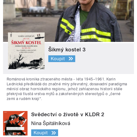
Šikmý kostel 3
Koupit
Románová kronika ztraceného města - léta 1945–1961. Karin
Lednická předkládá do značné míry převratný, dosavadní paradigma
měnící obraz hornického regionu, jehož zahlazenou historii stále
překrývá tlustá vrstva mýtů a zakořeněných stereotypů o „černé
zemi a rudém kraji“.
Svědectví o životě v KLDR 2
Nina Špitálníková
Koupit