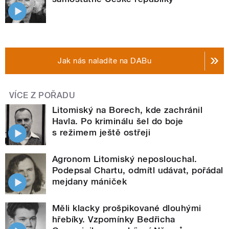
Jak nás naladíte na DABu
VÍCE Z POŘADU
Litomiský na Borech, kde zachránil
Havla. Po kriminálu šel do boje
s režimem ještě ostřeji
Agronom Litomiský neposlouchal.
Podepsal Chartu, odmítl udávat, pořádal
mejdany mániček
Měli klacky prošpikované dlouhými
hřebíky. Vzpomínky Bedřicha