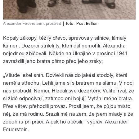
Alexander Feuerstein uprostřed
|
foto:
Post Bellum
Kopaly zákopy, těžily dřevo, spravovaly silnice, lámaly
kámen. Dozorci stříleli ty, kteří dál nemohli. Alexandra
nejednou zbičovali. Někde na Ukrajině v prosinci 1941
zavraždili jeho bratra přímo před jeho zraky:
„Všude ležel sníh. Dovlekli nás do jakési stodoly, která
neměla střechu. Lehli jsme si s bratrem na slámu. V noci
nás probudili Němci. Hledali své dezertéry. Velitel řval, že
si židé odpočívají, zatímco oni bojují. Vytáhl mého bratra.
Přes větev přehodili provaz. Prosil jsem, že půjdu místo
něj, že má rodinu. Srazili mě na zem, že jsem mladý a že
zdechnu při práci. A pak ho oběsili,“ vypráví Alexander
Feuerstein.