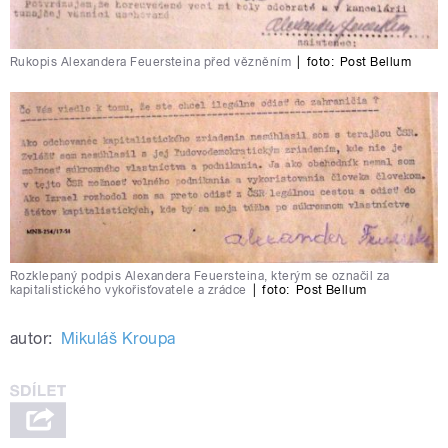
Rukopis Alexandera Feuersteina před vězněním
|
foto:
Post Bellum
Rozklepaný podpis Alexandera Feuersteina, kterým se označil za
kapitalistického vykořisťovatele a zrádce
|
foto:
Post Bellum
autor:
Mikuláš Kroupa