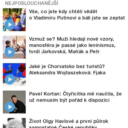
NEJPOSLOUCHANĚJŠÍ
Vše, co jste kdy chtěli vědět
o Vladimiru Putinovi a báli jste se zeptat
Vzmuž se? Muži hledají nové vzory,
manosféra je passé jako leninismus,
tvrdí Jarkovská, Maňák a Petr
Jaké je Chorvatsko bez turistů?
Aleksandra Wojtaszeková: Fjaka
Pavel Kortan: Čtyřicítka mě naučila, že
už nemusím být pořád k dispozici
Život Olgy Havlové a první půlrok
samostatné České republiky