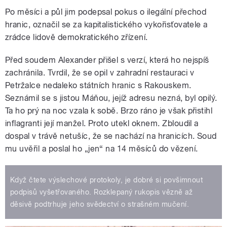
Po měsíci a půl jim podepsal pokus o ilegální přechod
hranic, označil se za kapitalistického vykořisťovatele a
zrádce lidově demokratického zřízení.
Před soudem Alexander přišel s verzí, která ho nejspíš
zachránila. Tvrdil, že se opil v zahradní restauraci v
Petržalce nedaleko státních hranic s Rakouskem.
Seznámil se s jistou Máňou, jejíž adresu nezná, byl opilý.
Ta ho prý na noc vzala k sobě. Brzo ráno je však přistihl
inflagranti její manžel. Proto utekl oknem. Zbloudil a
dospal v trávě netušíc, že se nachází na hranicích. Soud
mu uvěřil a poslal ho „jen“ na 14 měsíců do vězení.
Když čtete výslechové protokoly, je dobré si povšimnout
podpisů vyšetřovaného. Rozklepaný rukopis vězně až
děsivě podtrhuje jeho svědectví o strašném mučení.