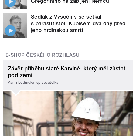
Gregoriniho na zabíjení Němců
Sedlák z Vysočiny se setkal
s parašutistou Kubišem dva dny před
jeho hrdinskou smrtí
E-SHOP ČESKÉHO ROZHLASU
Závěr příběhu staré Karviné, který měl zůstat
pod zemí
Karin Lednická, spisovatelka