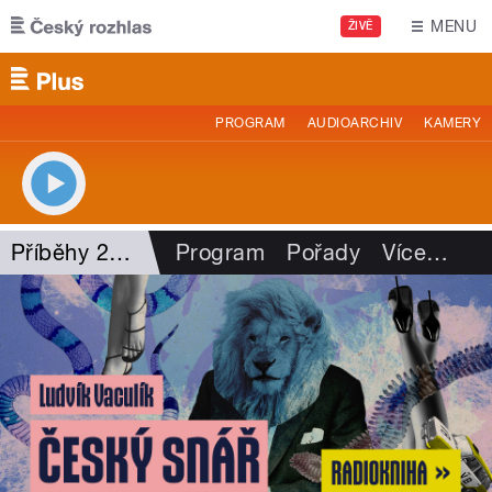
Přejít k hlavnímu obsahu
MENU
ŽIVĚ
PROGRAM
AUDIOARCHIV
KAMERY
Příběhy 20. století
Program
Pořady
Více
…