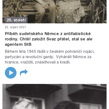
20. století
22. srpen 2021
Příběh sudetského Němce z antifašistické
rodiny. Chtěl založit Svaz přátel, stal se ale
agentem StB
Během léta 1945 řádili v českém pohraničí vojáci,
partyzáni a revoluční gardy. Vyháněli Němce za
hranice, vraždili, znásilňovali a kradli.