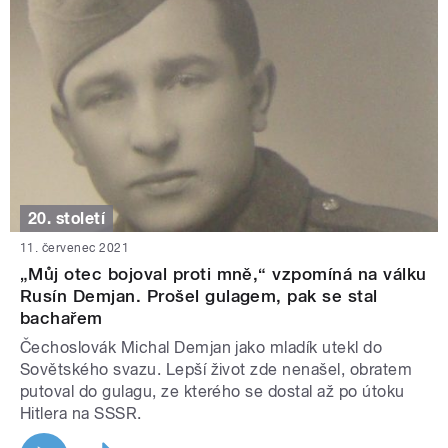
20. století
11. červenec 2021
„Můj otec bojoval proti mně,“ vzpomíná na válku
Rusín Demjan. Prošel gulagem, pak se stal
bachařem
Čechoslovák Michal Demjan jako mladík utekl do
Sovětského svazu. Lepší život zde nenašel, obratem
putoval do gulagu, ze kterého se dostal až po útoku
Hitlera na SSSR.