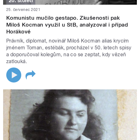
20. století
25. červenec 2021
Komunistu mučilo gestapo. Zkušenosti pak
Miloš Kocman využil u StB, analyzoval i případ
Horákové
Právník, diplomat, novinář Miloš Kocman alias krycím
jménem Toman, estébák, procházel v 50. letech spisy
a doporučoval kolegům, na co se zeptat, kdy vězeň
zatlouká.