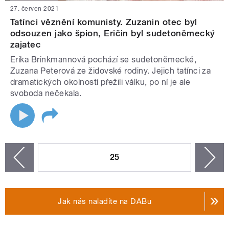
27. červen 2021
Tatínci věznění komunisty. Zuzanin otec byl
odsouzen jako špion, Eričin byl sudetoněmecký
zajatec
Erika Brinkmannová pochází se sudetoněmecké,
Zuzana Peterová ze židovské rodiny. Jejich tatínci za
dramatických okolností přežili válku, po ní je ale
svoboda nečekala.
STRÁNKY
25
n
zí
Jak nás naladíte na DABu