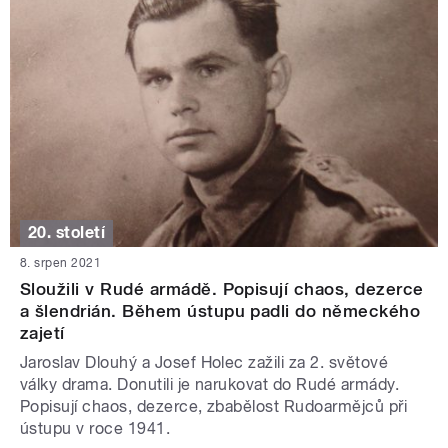
20. století
8. srpen 2021
Sloužili v Rudé armádě. Popisují chaos, dezerce
a šlendrián. Během ústupu padli do německého
zajetí
Jaroslav Dlouhý a Josef Holec zažili za 2. světové
války drama. Donutili je narukovat do Rudé armády.
Popisují chaos, dezerce, zbabělost Rudoarmějců při
ústupu v roce 1941.