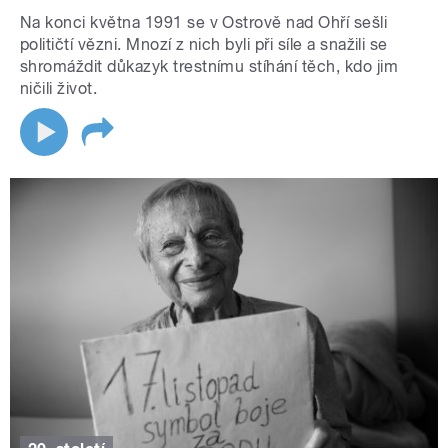
Na konci května 1991 se v Ostrově nad Ohří sešli
političtí vězni. Mnozí z nich byli při síle a snažili se
shromáždit důkazyk trestnímu stíhání těch, kdo jim
ničili život.