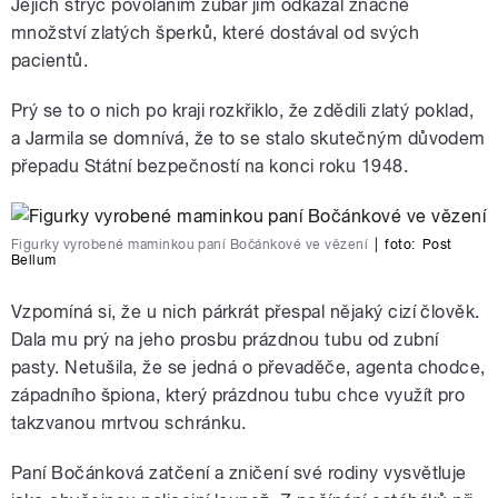
Jejich strýc povoláním zubař jim odkázal značné
množství zlatých šperků, které dostával od svých
pacientů.
Prý se to o nich po kraji rozkřiklo, že zdědili zlatý poklad,
a Jarmila se domnívá, že to se stalo skutečným důvodem
přepadu Státní bezpečností na konci roku 1948.
Figurky vyrobené maminkou paní Bočánkové ve vězení
|
foto:
Post
Bellum
Vzpomíná si, že u nich párkrát přespal nějaký cizí člověk.
Dala mu prý na jeho prosbu prázdnou tubu od zubní
pasty. Netušila, že se jedná o převaděče, agenta chodce,
západního špiona, který prázdnou tubu chce využít pro
takzvanou mrtvou schránku.
Paní Bočánková zatčení a zničení své rodiny vysvětluje