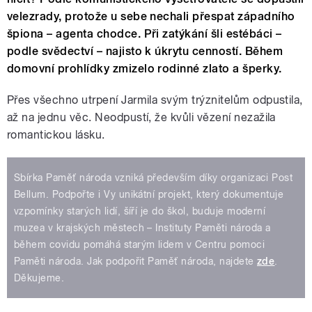
velezrady, protože u sebe nechali přespat západního
špiona – agenta chodce. Při zatýkání šli estébáci –
podle svědectví – najisto k úkrytu cenností. Během
domovní prohlídky zmizelo rodinné zlato a šperky.
Přes všechno utrpení Jarmila svým trýznitelům odpustila,
až na jednu věc. Neodpustí, že kvůli vězení nezažila
romantickou lásku.
Sbírka Paměť národa vzniká především díky organizaci Post
Bellum. Podpořte i Vy unikátní projekt, který dokumentuje
vzpomínky starých lidí, šíří je do škol, buduje moderní
muzea v krajských městech – Instituty Paměti národa a
během covidu pomáhá starým lidem v Centru pomoci
Paměti národa. Jak podpořit Paměť národa, najdete
zde
.
Děkujeme.