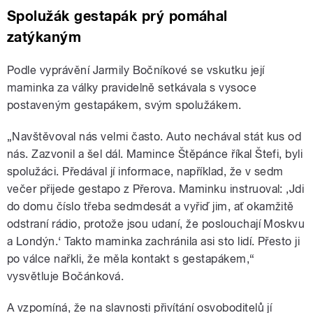
Spolužák gestapák prý pomáhal
zatýkaným
Podle vyprávění Jarmily Bočníkové se vskutku její
maminka za války pravidelně setkávala s vysoce
postaveným gestapákem, svým spolužákem.
„Navštěvoval nás velmi často. Auto nechával stát kus od
nás. Zazvonil a šel dál. Mamince Štěpánce říkal Štefi, byli
spolužáci. Předával jí informace, například, že v sedm
večer přijede gestapo z Přerova. Maminku instruoval: ‚Jdi
do domu číslo třeba sedmdesát a vyřiď jim, ať okamžitě
odstraní rádio, protože jsou udaní, že poslouchají Moskvu
a Londýn.‘ Takto maminka zachránila asi sto lidí. Přesto ji
po válce nařkli, že měla kontakt s gestapákem,“
vysvětluje Bočánková.
A vzpomíná, že na slavnosti přivítání osvoboditelů jí