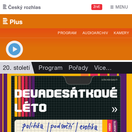
Přejít k hlavnímu obsahu
MENU
ŽIVĚ
PROGRAM
AUDIOARCHIV
KAMERY
20. století
Program
Pořady
Více
…