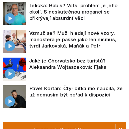
Telička: Babiš? Větší problém je jeho
okolí. S neskutečnou arogancí se
přikrývají absurdní věci
Vzmuž se? Muži hledají nové vzory,
manosféra je passé jako leninismus,
tvrdí Jarkovská, Maňák a Petr
Jaké je Chorvatsko bez turistů?
Aleksandra Wojtaszeková: Fjaka
Pavel Kortan: Čtyřicítka mě naučila, že
už nemusím být pořád k dispozici