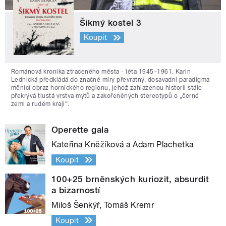
Šikmý kostel 3
Koupit
Románová kronika ztraceného města - léta 1945–1961. Karin
Lednická předkládá do značné míry převratný, dosavadní paradigma
měnící obraz hornického regionu, jehož zahlazenou historii stále
překrývá tlustá vrstva mýtů a zakořeněných stereotypů o „černé
zemi a rudém kraji“.
Operette gala
Kateřina Kněžíková a Adam Plachetka
Koupit
100+25 brněnských kuriozit, absurdit
a bizarností
Miloš Šenkýř, Tomáš Kremr
Koupit