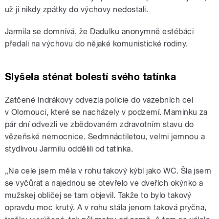
už ji nikdy zpátky do výchovy nedostali.
Jarmila se domnívá, že Dadulku anonymně estébáci
předali na výchovu do nějaké komunistické rodiny.
Slyšela sténat bolestí svého tatínka
Zatčené Indrákovy odvezla policie do vazebních cel
v Olomouci, které se nacházely v podzemí. Maminku za
pár dní odvezli ve zbědovaném zdravotním stavu do
vězeňské nemocnice. Sedmnáctiletou, velmi jemnou a
stydlivou Jarmilu oddělili od tatínka.
„Na cele jsem měla v rohu takový kýbl jako WC. Šla jsem
se vyčůrat a najednou se otevřelo ve dveřích okýnko a
mužskej obličej se tam objevil. Takže to bylo takový
opravdu moc krutý. A v rohu stála jenom taková pryčna,