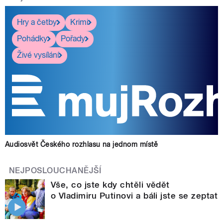
Hry a četby
Krimi
Pohádky
Pořady
Živé vysílání
Audiosvět Českého rozhlasu na jednom místě
NEJPOSLOUCHANĚJŠÍ
Vše, co jste kdy chtěli vědět
o Vladimiru Putinovi a báli jste se zeptat