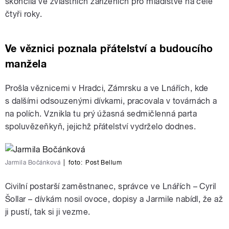
skončila ve zvláštních zařízeních pro mladistvé na celé
čtyři roky.
Ve věznici poznala přátelství a budoucího
manžela
Prošla věznicemi v Hradci, Zámrsku a ve Lnářích, kde
s dalšími odsouzenými dívkami, pracovala v továrnách a
na polích. Vznikla tu prý úžasná sedmičlenná parta
spoluvězeňkyň, jejichž přátelství vydrželo dodnes.
Jarmila Bočánková
|
foto:
Post Bellum
Civilní postarší zaměstnanec, správce ve Lnářích – Cyril
Šollar – dívkám nosil ovoce, dopisy a Jarmile nabídl, že až
ji pustí, tak si ji vezme.