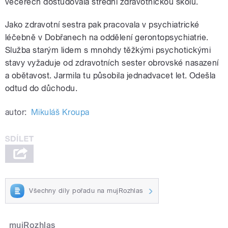
večerech dostudovala střední zdravotnickou školu.
Jako zdravotní sestra pak pracovala v psychiatrické
léčebně v Dobřanech na oddělení gerontopsychiatrie.
Služba starým lidem s mnohdy těžkými psychotickými
stavy vyžaduje od zdravotních sester obrovské nasazení
a obětavost. Jarmila tu působila jednadvacet let. Odešla
odtud do důchodu.
autor:
Mikuláš Kroupa
Všechny díly pořadu na mujRozhlas
mujRozhlas