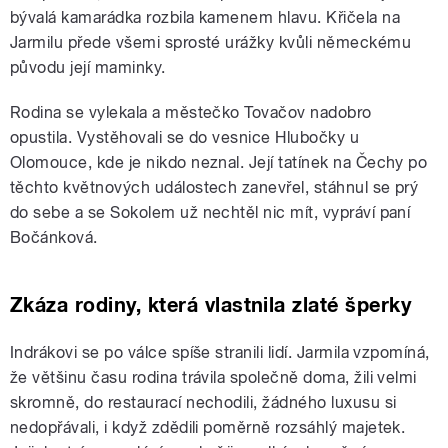
bývalá kamarádka rozbila kamenem hlavu. Křičela na
Jarmilu přede všemi sprosté urážky kvůli německému
původu její maminky.
Rodina se vylekala a městečko Tovačov nadobro
opustila. Vystěhovali se do vesnice Hlubočky u
Olomouce, kde je nikdo neznal. Její tatínek na Čechy po
těchto květnových událostech zanevřel, stáhnul se prý
do sebe a se Sokolem už nechtěl nic mít, vypráví paní
Bočánková.
Zkáza rodiny, která vlastnila zlaté šperky
Indrákovi se po válce spíše stranili lidí. Jarmila vzpomíná,
že většinu času rodina trávila společně doma, žili velmi
skromně, do restaurací nechodili, žádného luxusu si
nedopřávali, i když zdědili poměrně rozsáhlý majetek.