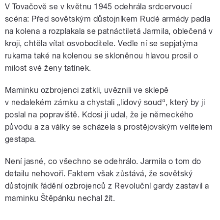
V Tovačově se v květnu 1945 odehrála srdcervoucí
scéna: Před sovětským důstojníkem Rudé armády padla
na kolena a rozplakala se patnáctiletá Jarmila, oblečená v
kroji, chtěla vítat osvoboditele. Vedle ní se sepjatýma
rukama také na kolenou se skloněnou hlavou prosil o
milost své ženy tatínek.
Maminku ozbrojenci zatkli, uvěznili ve sklepě
v nedalekém zámku a chystali „lidový soud“, který by ji
poslal na popraviště. Kdosi ji udal, že je německého
původu a za války se scházela s prostějovským velitelem
gestapa.
Není jasné, co všechno se odehrálo. Jarmila o tom do
detailu nehovoří. Faktem však zůstává, že sovětský
důstojník řádění ozbrojenců z Revoluční gardy zastavil a
maminku Štěpánku nechal žít.