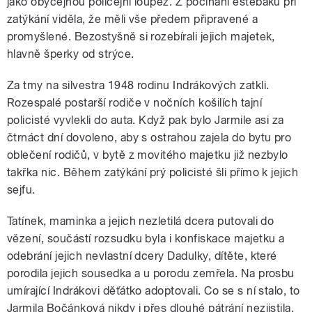
jako obyčejnou policejní loupež. Z počínání estébáků při
zatýkání viděla, že měli vše předem připravené a
promyšlené. Bezostyšně si rozebírali jejich majetek,
hlavně šperky od strýce.
Za tmy na silvestra 1948 rodinu Indrákových zatkli.
Rozespalé postarší rodiče v nočních košilích tajní
policisté vyvlekli do auta. Když pak bylo Jarmile asi za
čtrnáct dní dovoleno, aby s ostrahou zajela do bytu pro
oblečení rodičů, v bytě z movitého majetku již nezbylo
takřka nic. Během zatýkání prý policisté šli přímo k jejich
sejfu.
Tatínek, maminka a jejich nezletilá dcera putovali do
vězení, součástí rozsudku byla i konfiskace majetku a
odebrání jejich nevlastní dcery Dadulky, dítěte, které
porodila jejich sousedka a u porodu zemřela. Na prosbu
umírající Indrákovi děťátko adoptovali. Co se s ní stalo, to
Jarmila Bočánková nikdy i přes dlouhé pátrání nezjistila,