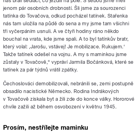
nás brali sedláci, co jezdili na pole. S sebou jsme měli
jenom pár osobních drobností. Šli jsme za sourozenci
tatínka do Tovačova, odkud pocházel tatínek. Stařenka
nás tam uložila na půdě do sena a my jsme tam všichni
tři vyčerpáním usnuli. A ve čtyři hodiny ráno někdo
bouchal na vrata, kde jsme spali. A to byl tatínkův bratr,
který volal: ‚Jarošu, vstávej! Je mobilizace. Rukujem.‘
Takže tatínek odešel na vojnu. A my s maminkou jsme
zůstaly v Tovačově,“ vypráví Jarmila Bočánková, které se
tatínek za pár týdnů vrátil zpátky.
Čechoslováci demobilizovali, nebránili se, zemi postupně
obsadilo nacistické Německo. Rodina Indrákových
v Tovačově získala byt a žili zde do konce války. Hororové
chvíle zažili až během osvobození v květnu 1945.
Prosím, nestřílejte maminku