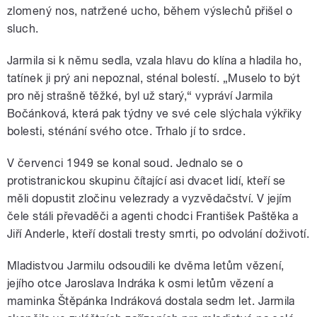
zlomený nos, natržené ucho, během výslechů přišel o
sluch.
Jarmila si k němu sedla, vzala hlavu do klína a hladila ho,
tatínek ji prý ani nepoznal, sténal bolestí. „Muselo to být
pro něj strašně těžké, byl už starý,“ vypráví Jarmila
Bočánková, která pak týdny ve své cele slýchala výkřiky
bolesti, sténání svého otce. Trhalo jí to srdce.
V červenci 1949 se konal soud. Jednalo se o
protistranickou skupinu čítající asi dvacet lidí, kteří se
měli dopustit zločinu velezrady a vyzvědačství. V jejím
čele stáli převaděči a agenti chodci František Paštěka a
Jiří Anderle, kteří dostali tresty smrti, po odvolání doživotí.
Mladistvou Jarmilu odsoudili ke dvěma letům vězení,
jejího otce Jaroslava Indráka k osmi letům vězení a
maminka Štěpánka Indráková dostala sedm let. Jarmila