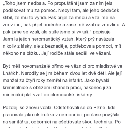
„Toho jsem nedbala. Po propuštění jsem za ním jela
poděkovat mu za pomoc. Nebyl tam, ale jeho dědeček
slíbil, že mu to vyřídí. Pak přijel za mnou a vzal mě na
zmrzlinu, pak přijel podruhé a zase mě vzal na zmrzlinu. A
pak jsme se vzali, ale stále jsme si vykali,“ popisuje
Jarmila jejich neromantický vztah, který prý navázala
nikoliv z lásky, ale z beznaděje, potřebovala pomoci, mít
někoho na blízku. Její rodiče stále seděli ve vězení.
Byt měli novomanželé přímo ve věznici pro mladistvé ve
Lnářích. Narodily se jim během dvou let dvě děti. Ale její
manžel za čtyři roky zemřel na infarkt. Jako bývalá
kriminálnice s obtížemi sháněla práci, nakonec ji za
minimální plat vzali do olomoucké tiskárny.
Později se znovu vdala. Odstěhovali se do Plzně, kde
pracovala jako uklízečka v nemocnici, po čase povýšila
na sanitářku, odbornici na ošetřovatelskou techniku. Po