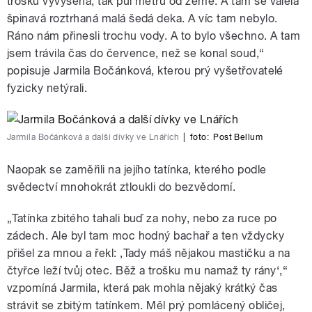
trošku vyvýšená, tak půl metru od země. A tam se válela
špinavá roztrhaná malá šedá deka. A víc tam nebylo.
Ráno nám přinesli trochu vody. A to bylo všechno. A tam
jsem trávila čas do července, než se konal soud,“
popisuje Jarmila Bočánková, kterou prý vyšetřovatelé
fyzicky netýrali.
Jarmila Bočánková a další dívky ve Lnářích
|
foto:
Post Bellum
Naopak se zaměřili na jejího tatínka, kterého podle
svědectví mnohokrát ztloukli do bezvědomí.
„Tatínka zbitého tahali buď za nohy, nebo za ruce po
zádech. Ale byl tam moc hodný bachař a ten vždycky
přišel za mnou a řekl: ‚Tady máš nějakou mastičku a na
čtyřce leží tvůj otec. Běž a trošku mu namaž ty rány‘,“
vzpomíná Jarmila, která pak mohla nějaký krátký čas
strávit se zbitým tatínkem. Měl prý pomlácený obličej,