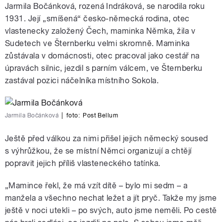
Jarmila Bočánková, rozená Indráková, se narodila roku
1931. Její „smíšená“ česko-německá rodina, otec
vlastenecky založený Čech, maminka Němka, žila v
Sudetech ve Šternberku velmi skromně. Maminka
zůstávala v domácnosti, otec pracoval jako cestář na
úpravách silnic, jezdil s parním válcem, ve Šternberku
zastával pozici náčelníka místního Sokola.
Jarmila Bočánková
|
foto:
Post Bellum
Ještě před válkou za nimi přišel jejich německý soused
s výhrůžkou, že se místní Němci organizují a chtějí
popravit jejich příliš vlasteneckého tatínka.
„Mamince řekl, že má vzít dítě – bylo mi sedm – a
manžela a všechno nechat ležet a jít pryč. Takže my jsme
ještě v noci utekli – po svých, auto jsme neměli. Po cestě