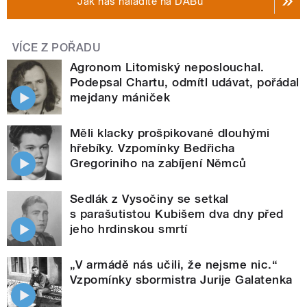
Jak nás naladíte na DABu
VÍCE Z POŘADU
Agronom Litomiský neposlouchal.
Podepsal Chartu, odmítl udávat, pořádal
mejdany mániček
Měli klacky prošpikované dlouhými
hřebíky. Vzpomínky Bedřicha
Gregoriniho na zabíjení Němců
Sedlák z Vysočiny se setkal
s parašutistou Kubišem dva dny před
jeho hrdinskou smrtí
„V armádě nás učili, že nejsme nic.“
Vzpomínky sbormistra Jurije Galatenka