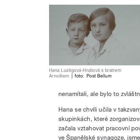
Hana Lustigová-Hnátová s bratrem
Arnoštem
|
foto:
Post Bellum
nenamítali, ale bylo to zvlášt
Hana se chvíli učila v takzva
skupinkách, které zorganizova
začala vztahovat pracovní pov
ve Španělské synagoze, jsme t