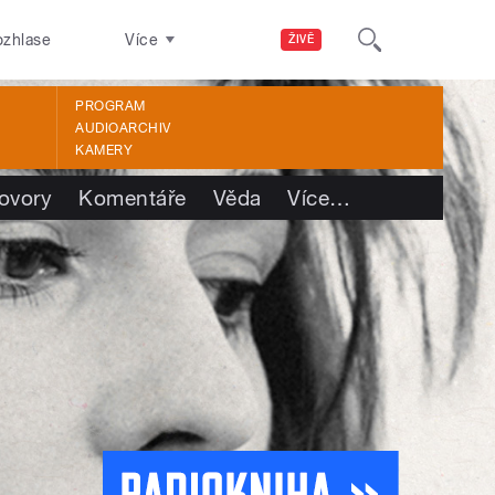
ozhlase
Více
ŽIVĚ
PROGRAM
AUDIOARCHIV
KAMERY
ovory
Komentáře
Věda
Více
…