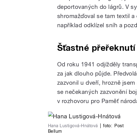
deportovaných do lágrů. V sy
shromažďoval se tam textil a
například odklízel sníh a poz
Šťastné přeřeknutí
Od roku 1941 odjížděly trans
za jak dlouho půjde. Předvol
zazvonil u dveří, hrozně jsem 
se nečekaných zazvonění bo
v rozhovoru pro Paměť národ
Hana Lustigová-Hnátová
|
foto:
Post
Bellum