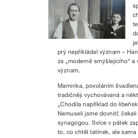
s
c
te
d
j
prý nepřikládal význam – Hana
za „moderně smýšlejícího“ a v
význam.
Maminka, povoláním švadlena
tradičněji vychovávaná a něk
„Chodila například do libeňs
Nemuseli jsme dovnitř, čekali
synagogou. Svíce v pátek zap
to, co chtěl tatínek, ale sam