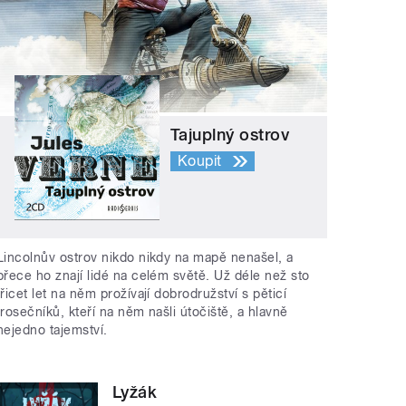
Tajuplný ostrov
Koupit
Lincolnův ostrov nikdo nikdy na mapě nenašel, a
přece ho znají lidé na celém světě. Už déle než sto
třicet let na něm prožívají dobrodružství s pěticí
trosečníků, kteří na něm našli útočiště, a hlavně
nejedno tajemství.
Lyžák