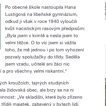
Po obecné škole nastoupila Hana
Lustigová na libeňské gymnázium,
odkud ji však v roce 1940 vyloučili
kvůli nacistickým rasovým předpisům:
„Byla jsem v kvintě a nesla jsem to
velmi těžce. O to víc jsem si vážila
toho, že mě jednou i po tom vyhození
pozvaly spolužačky do třídy. Seděla
jsem vzadu, učitelé ani žáci nic
ní a pro všechny velmi riskantní.“
ných kroužcích, tajných studijních
la židovská obec, ale brzy se na ni
innost: „Ve skladišti, které bylo zřízeno
řídili majetek, zabavený v bytech lidí,