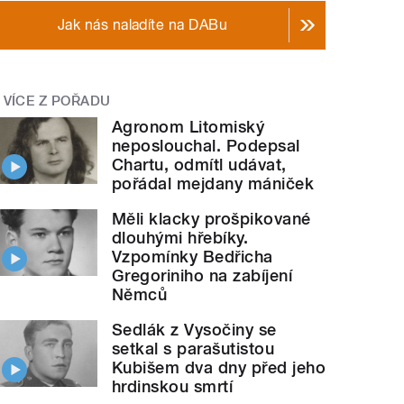
Jak nás naladíte na DABu
VÍCE Z POŘADU
Agronom Litomiský
neposlouchal. Podepsal
Chartu, odmítl udávat,
pořádal mejdany mániček
Měli klacky prošpikované
dlouhými hřebíky.
Vzpomínky Bedřicha
Gregoriniho na zabíjení
Němců
Sedlák z Vysočiny se
setkal s parašutistou
Kubišem dva dny před jeho
hrdinskou smrtí