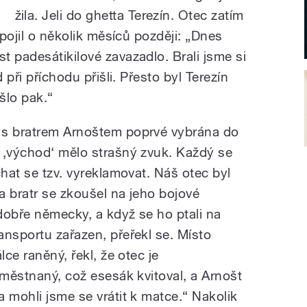
žila. Jeli do ghetta Terezín. Otec zatím
ipojil o několik měsíců později: „Dnes
 padesátikilové zavazadlo. Brali jsme si
 při příchodu přišli. Přesto byl Terezín
šlo pak.“
 s bratrem Arnoštem poprvé vybrána do
 ‚východ‘ mělo strašný zvuk. Každý se
chat se tzv. vyreklamovat. Náš otec byl
 a bratr se zkoušel na jeho bojové
dobře německy, a když se ho ptali na
ansportu zařazen, přeřekl se. Místo
lce raněný, řekl, že otec je
aměstnaný, což esesák kvitoval, a Arnošt
 mohli jsme se vrátit k matce.“ Nakolik