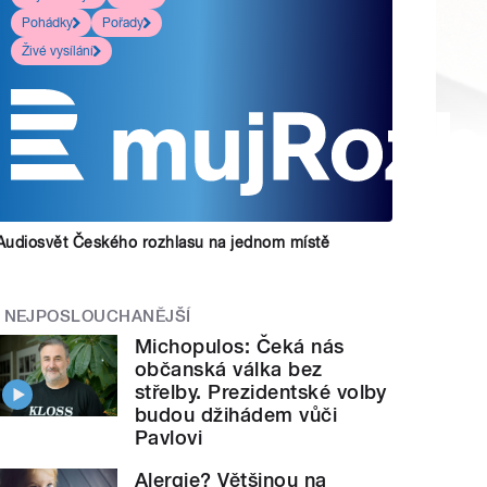
Pohádky
Pořady
Živé vysílání
Audiosvět Českého rozhlasu na jednom místě
NEJPOSLOUCHANĚJŠÍ
Michopulos: Čeká nás
občanská válka bez
střelby. Prezidentské volby
budou džihádem vůči
Pavlovi
Alergie? Většinou na