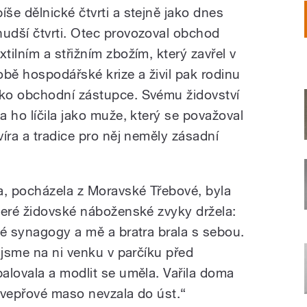
píše dělnické čtvrti a stejně jako dnes
hudší čtvrti. Otec provozoval obchod
xtilním a střižním zbožím, který zavřel v
obě hospodářské krize a živil pak rodinu
ako obchodní zástupce. Svému židovství
 ho líčila jako muže, který se považoval
íra a tradice pro něj neměly zásadní
, pocházela z Moravské Třebové, byla
teré židovské náboženské zvyky držela:
ké synagogy a mě a bratra brala s sebou.
 jsme na ni venku v parčíku před
alovala a modlit se uměla. Vařila doma
a vepřové maso nevzala do úst.“