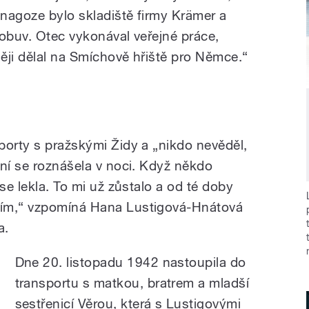
nagoze bylo skladiště firmy Krämer a
 obuv. Otec vykonával veřejné práce,
ději dělal na Smíchově hřiště pro Němce.“
porty s pražskými Židy a „nikdo nevěděl,
ání se roznášela v noci. Když někdo
se lekla. To mi už zůstalo a od té doby
jím,“ vzpomíná Hana Lustigová-Hnátová
a.
Dne 20. listopadu 1942 nastoupila do
transportu s matkou, bratrem a mladší
sestřenicí Věrou, která s Lustigovými