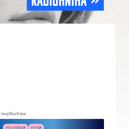
mujRozhlas
Hry a četby
Krimi