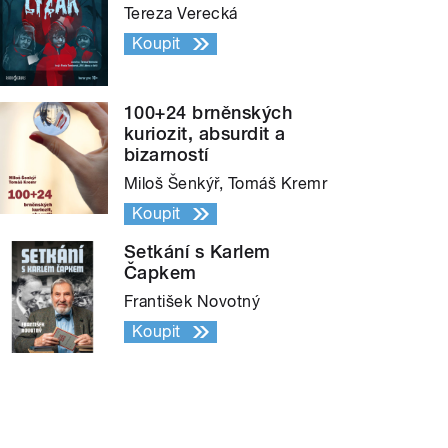
Tereza Verecká
Koupit
100+24 brněnských
kuriozit, absurdit a
bizarností
Miloš Šenkýř, Tomáš Kremr
Koupit
Setkání s Karlem
Čapkem
František Novotný
Koupit