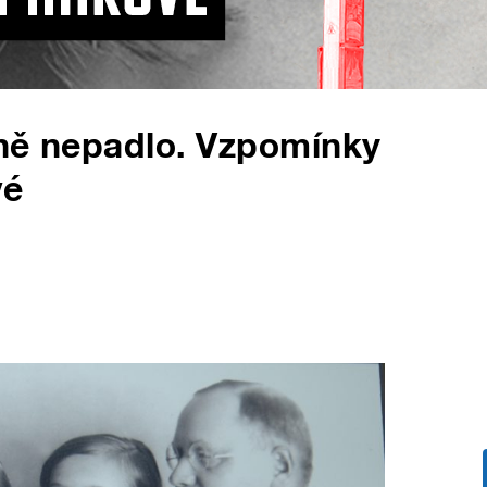
íně nepadlo. Vzpomínky
vé