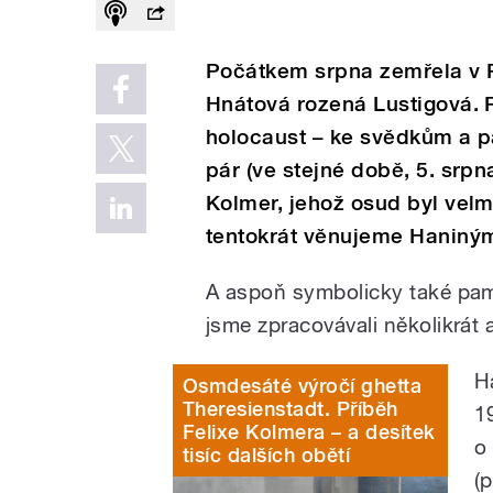
Počátkem srpna zemřela v P
Hnátová rozená Lustigová. P
holocaust – ke svědkům a p
pár (ve stejné době, 5. srpn
Kolmer, jehož osud byl velm
tentokrát věnujeme Haniný
A aspoň symbolicky také pam
jsme zpracovávali několikrát 
H
Osmdesáté výročí ghetta
Theresienstadt. Příběh
1
Felixe Kolmera – a desítek
o
tisíc dalších obětí
(