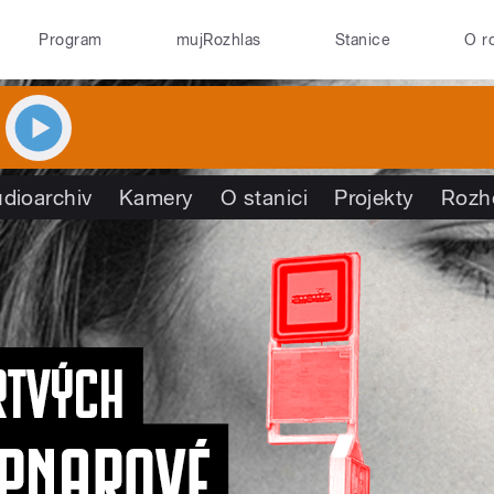
Program
mujRozhlas
Stanice
O r
dioarchiv
Kamery
O stanici
Projekty
Rozh