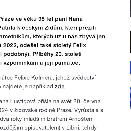
raze ve věku 98 let paní Hana
atřila k českým Židům, kteří přežili
amětníkům, kterých už u nás zbývá jen
a 2022, odešel také stoletý Felix
i podobný). Příběhy 20. století
m vzpomínkám a její památce.
átce Felixe Kolmera, jehož svědectví
a najdete je například
zde
.
ana Lustigová přišla na svět 20. června
924 v židovské rodině Praze. Vyrůstala s
 dva roky mladším bratrem Arnoštem
pozdějším spisovatelem) v Libni, tehdy