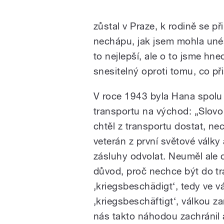
zůstal v Praze, k rodině se př
nechápu, jak jsem mohla unést
to nejlepší, ale o to jsme hned
snesitelný oproti tomu, co při
V roce 1943 byla Hana spolu
transportu na východ: „Slovo
chtěl z transportu dostat, ne
veterán z první světové války
zásluhy odvolat. Neuměl ale 
důvod, proč nechce být do tr
‚kriegsbeschädigt‘, tedy ve vá
‚kriegsbeschäftigt‘, válkou z
nás takto náhodou zachránil a