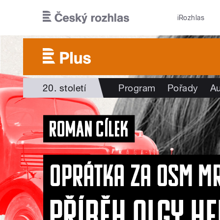
Přejít k hlavnímu obsahu
iRozhlas
20. století
Program
Pořady
Au