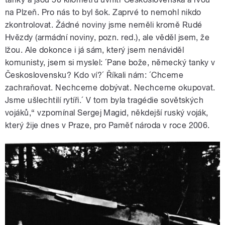
na Plzeň. Pro nás to byl šok. Zaprvé to nemohl nikdo
zkontrolovat. Žádné noviny jsme neměli kromě Rudé
Hvězdy (armádní noviny, pozn. red.), ale věděl jsem, že
lžou. Ale dokonce i já sám, který jsem nenáviděl
komunisty, jsem si myslel: ´Pane bože, německý tanky v
Československu? Kdo ví?´ Říkali nám: ´Chceme
zachraňovat. Nechceme dobývat. Nechceme okupovat.
Jsme ušlechtilí rytíři.´ V tom byla tragédie sovětských
vojáků,“ vzpomínal Sergej Magid, někdejší ruský voják,
který žije dnes v Praze, pro Paměť národa v roce 2006.