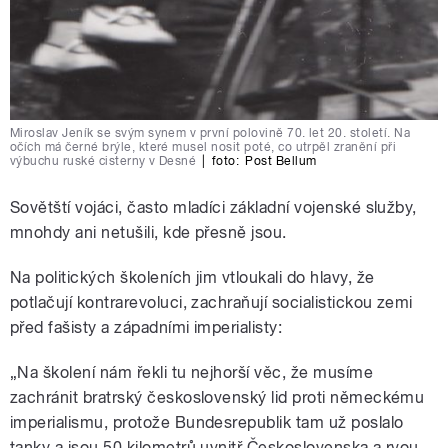
Miroslav Jeník se svým synem v první polovině 70. let 20. století. Na
očích má černé brýle, které musel nosit poté, co utrpěl zranění při
výbuchu ruské cisterny v Desné
|
foto:
Post Bellum
Sovětští vojáci, často mladíci základní vojenské služby,
mnohdy ani netušili, kde přesně jsou.
Na politických školeních jim vtloukali do hlavy, že
potlačují kontrarevoluci, zachraňují socialistickou zemi
před fašisty a západními imperialisty:
„Na školení nám řekli tu nejhorší věc, že musíme
zachránit bratrský československý lid proti německému
imperialismu, protože Bundesrepublik tam už poslalo
tanky a jsou 50 kilometrů uvnitř Československa a rvou