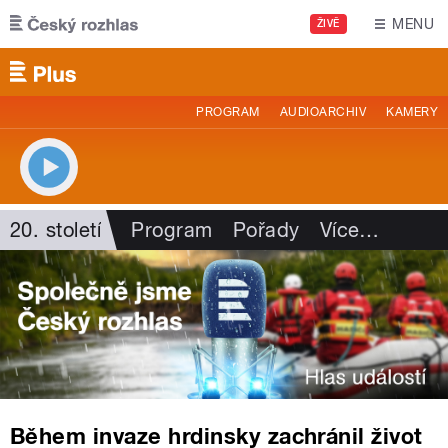
Přejít k hlavnímu obsahu
MENU
ŽIVĚ
PROGRAM
AUDIOARCHIV
KAMERY
20. století
Program
Pořady
Více
…
Během invaze hrdinsky zachránil život