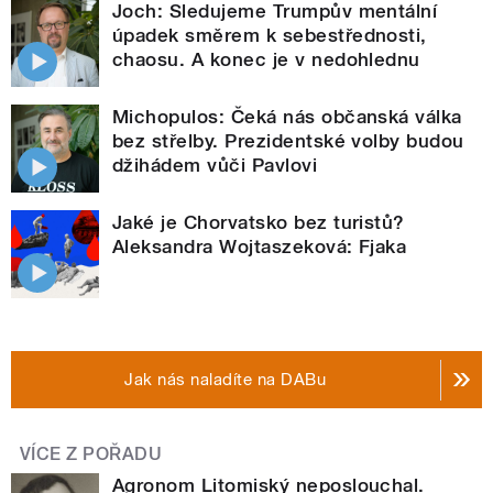
Joch: Sledujeme Trumpův mentální
úpadek směrem k sebestřednosti,
chaosu. A konec je v nedohlednu
Michopulos: Čeká nás občanská válka
bez střelby. Prezidentské volby budou
džihádem vůči Pavlovi
Jaké je Chorvatsko bez turistů?
Aleksandra Wojtaszeková: Fjaka
Jak nás naladíte na DABu
VÍCE Z POŘADU
Agronom Litomiský neposlouchal.