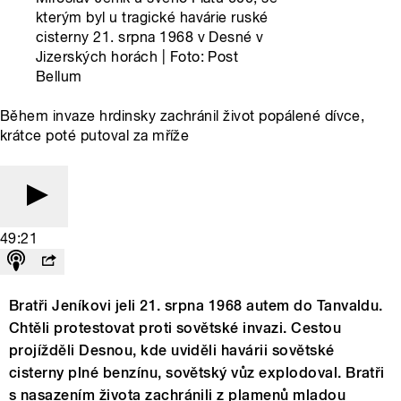
kterým byl u tragické havárie ruské
cisterny 21. srpna 1968 v Desné v
Jizerských horách | Foto: Post
Bellum
Během invaze hrdinsky zachránil život popálené dívce,
krátce poté putoval za mříže
49:21
Bratři Jeníkovi jeli 21. srpna 1968 autem do Tanvaldu.
Chtěli protestovat proti sovětské invazi. Cestou
projížděli Desnou, kde uviděli havárii sovětské
cisterny plné benzínu, sovětský vůz explodoval. Bratři
s nasazením života zachránili z plamenů mladou