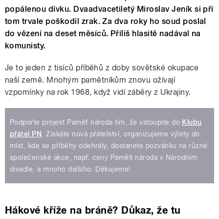
popálenou dívku. Dvaadvacetiletý Miroslav Jeník si při
tom trvale poškodil zrak. Za dva roky ho soud poslal
do vězení na deset měsíců. Příliš hlasitě nadával na
komunisty.
Je to jeden z tisíců příběhů z doby sovětské okupace
naší země. Mnohým pamětníkům znovu ožívají
vzpomínky na rok 1968, když vidí záběry z Ukrajiny.
Podpořte projekt Paměť národa tím, že vstoupíte do
Klubu
přátel PN
. Získáte nová přátelství, organizujeme výlety do
míst, kde se příběhy odehrály, dostanete pozvánku na různé
společenské akce, např. ceny Paměti národa v Národním
divadle, a mnoho dalšího. Děkujeme!
Hákové kříže na bráně? Důkaz, že tu