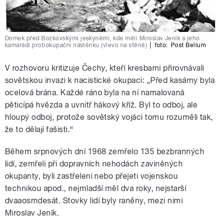
Domek před Bozkovskými jeskyněmi, kde měli Miroslav Jeník a jeho
kamarádi protiokupační nástěnku (vlevo na stěně)
|
foto:
Post Bellum
V rozhovoru kritizuje Čechy, kteří kresbami přirovnávali
sovětskou invazi k nacistické okupaci: „Před kasárny byla
ocelová brána. Každé ráno byla na ní namalovaná
pěticípá hvězda a uvnitř hákový kříž. Byl to odboj, ale
hloupý odboj, protože sovětský vojáci tomu rozuměli tak,
že to dělají fašisti.“
Během srpnových dní 1968 zemřelo 135 bezbranných
lidí, zemřeli při dopravních nehodách zaviněných
okupanty, byli zastřeleni nebo přejeti vojenskou
technikou apod., nejmladší měl dva roky, nejstarší
dvaaosmdesát. Stovky lidí byly raněny, mezi nimi
Miroslav Jeník.