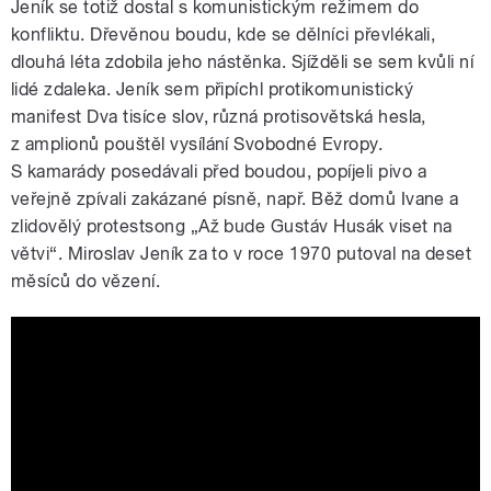
Jeník se totiž dostal s komunistickým režimem do
konfliktu. Dřevěnou boudu, kde se dělníci převlékali,
dlouhá léta zdobila jeho nástěnka. Sjížděli se sem kvůli ní
lidé zdaleka. Jeník sem připíchl protikomunistický
manifest Dva tisíce slov, různá protisovětská hesla,
z amplionů pouštěl vysílání Svobodné Evropy.
S kamarády posedávali před boudou, popíjeli pivo a
veřejně zpívali zakázané písně, např. Běž domů Ivane a
zlidovělý protestsong „Až bude Gustáv Husák viset na
větvi“. Miroslav Jeník za to v roce 1970 putoval na deset
měsíců do vězení.
Dobře míněná rada aneb: Běž domů
Ivane