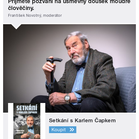
Přijměte pozvání na úsměvný doušek moudré
člověčiny.
František Novotný, moderátor
Setkání s Karlem Čapkem
Koupit