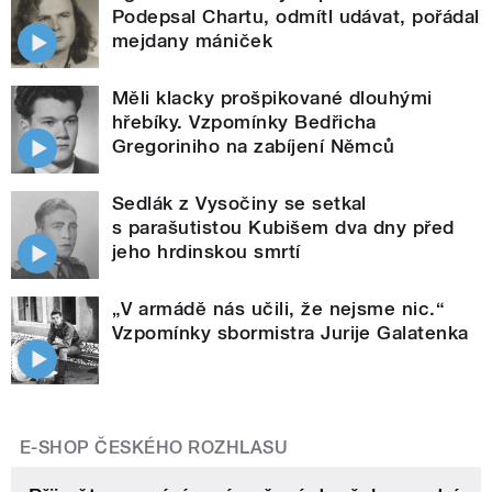
Podepsal Chartu, odmítl udávat, pořádal
mejdany mániček
Měli klacky prošpikované dlouhými
hřebíky. Vzpomínky Bedřicha
Gregoriniho na zabíjení Němců
Sedlák z Vysočiny se setkal
s parašutistou Kubišem dva dny před
jeho hrdinskou smrtí
„V armádě nás učili, že nejsme nic.“
Vzpomínky sbormistra Jurije Galatenka
E-SHOP ČESKÉHO ROZHLASU