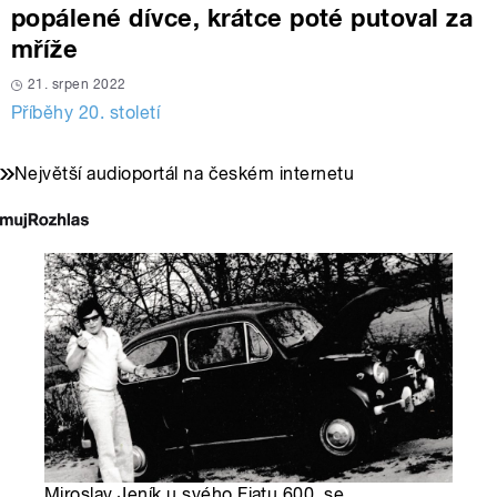
popálené dívce, krátce poté putoval za
mříže
21. srpen 2022
Příběhy 20. století
Největší audioportál na českém internetu
Miroslav Jeník u svého Fiatu 600, se