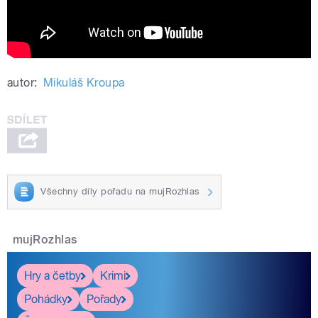
autor:
Mikuláš Kroupa
Všechny díly pořadu na mujRozhlas
mujRozhlas
Hry a četby
Krimi
Pohádky
Pořady