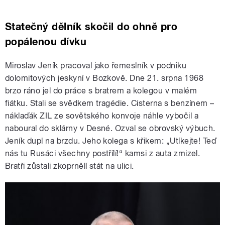
Statečný dělník skočil do ohně pro
popálenou dívku
Miroslav Jeník pracoval jako řemeslník v podniku
dolomitových jeskyní v Bozkově. Dne 21. srpna 1968
brzo ráno jel do práce s bratrem a kolegou v malém
fiátku. Stali se svědkem tragédie. Cisterna s benzínem –
náklaďák ZIL ze sovětského konvoje náhle vybočil a
naboural do sklárny v Desné. Ozval se obrovský výbuch.
Jeník dupl na brzdu. Jeho kolega s křikem: „Utíkejte! Teď
nás tu Rusáci všechny postřílí!“ kamsi z auta zmizel.
Bratři zůstali zkoprnělí stát na ulici.