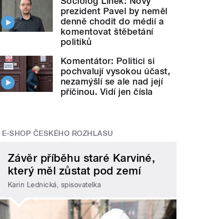
Sociolog Linek: Nový
prezident Pavel by neměl
denně chodit do médií a
komentovat štěbetání
politiků
Komentátor: Politici si
pochvalují vysokou účast,
nezamýšlí se ale nad její
příčinou. Vidí jen čísla
E-SHOP ČESKÉHO ROZHLASU
Závěr příběhu staré Karviné,
který měl zůstat pod zemí
Karin Lednická, spisovatelka