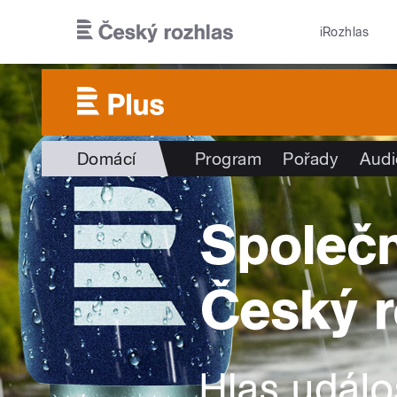
Přejít k hlavnímu obsahu
iRozhlas
Domácí
Program
Pořady
Audi