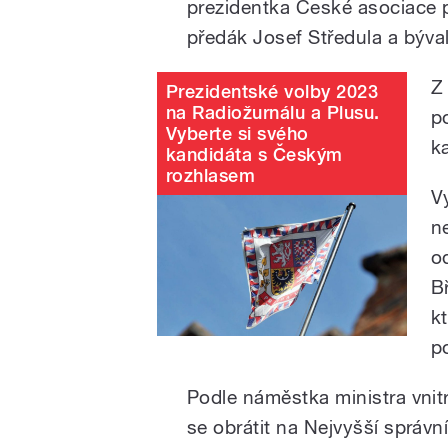
prezidentka České asociace
předák Josef Středula a býva
Z
Prezidentské volby 2023
na Radiožurnálu a Plusu.
p
Vyberte si svého
k
kandidáta s Českým
rozhlasem
Vy
n
o
B
k
p
Podle náměstka ministra vnit
se obrátit na Nejvyšší správn