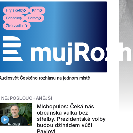
Hry a četby
Krimi
Pohádky
Pořady
Živé vysílání
Audiosvět Českého rozhlasu na jednom místě
NEJPOSLOUCHANĚJŠÍ
Michopulos: Čeká nás
občanská válka bez
střelby. Prezidentské volby
budou džihádem vůči
Pavlovi