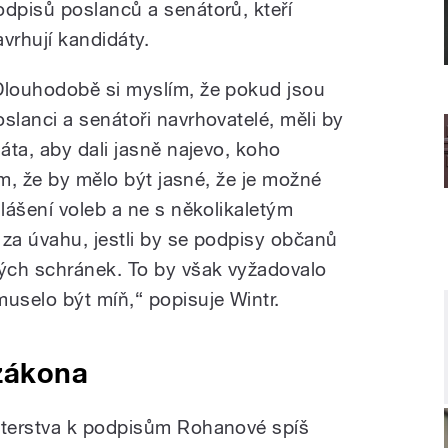
odpisů poslanců a senátorů, kteří
avrhují kandidáty.
Dlouhodobě si myslím, že pokud jsou
oslanci a senátoři navrhovatelé, měli by
áta, aby dali jasně najevo, koho
ím, že by mělo být jasné, že je možné
lášení voleb a ne s několikaletým
 za úvahu, jestli by se podpisy občanů
ých schránek. To by však vyžadovalo
uselo být míň,“ popisuje Wintr.
zákona
terstva k podpisům Rohanové spíš