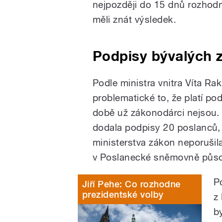
nejpozději do 15 dnů rozhodn
měli znát výsledek.
Podpisy bývalých 
Podle ministra vnitra Víta Ra
problematické to, že platí p
době už zákonodárci nejsou.
dodala podpisy 20 poslanců, 
ministerstva zákon neporušila
v Poslanecké sněmovně působ
P
Jiří Pehe: Co rozhodne
prezidentské volby
z
b