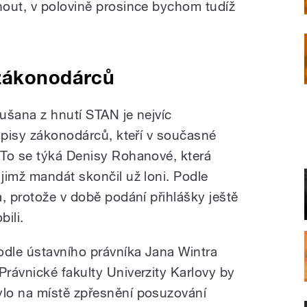
out, v polovině prosince bychom tudíž
zákonodárců
kušana z hnutí STAN je nejvíc
odpisy zákonodárců, kteří v současné
 To se týká Denisy Rohanové, která
jimž mandát skončil už loni. Podle
, protože v době podání přihlášky ještě
ili.
odle ústavního právníka Jana Wintra
 Právnické fakulty Univerzity Karlovy by
ylo na místě zpřesnění posuzování