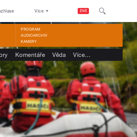
ozhlase
Více
ŽIVĚ
PROGRAM
AUDIOARCHIV
KAMERY
ory
Komentáře
Věda
Více
…