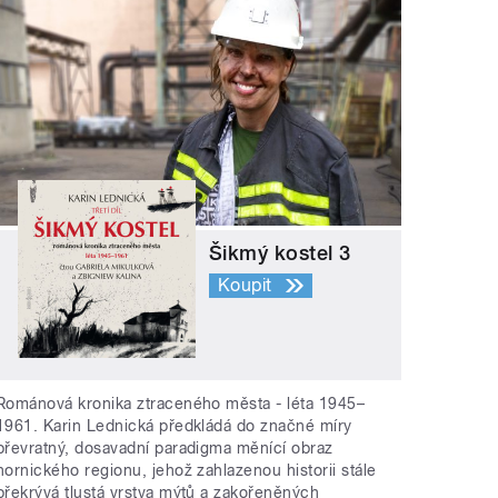
Šikmý kostel 3
Koupit
Románová kronika ztraceného města - léta 1945–
1961. Karin Lednická předkládá do značné míry
převratný, dosavadní paradigma měnící obraz
hornického regionu, jehož zahlazenou historii stále
překrývá tlustá vrstva mýtů a zakořeněných