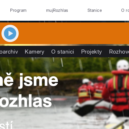
Program
mujRozhlas
Stanice
O r
oarchiv
Kamery
O stanici
Projekty
Rozhov