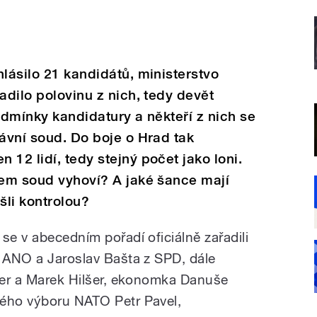
hlásilo 21 kandidátů, ministerstvo
adilo polovinu z nich, tedy devět
odmínky kandidatury a někteří z nich se
rávní soud. Do boje o Hrad tak
12 lidí, tedy stejný počet jako loni.
tem soud vyhoví? A jaké šance mají
šli kontrolou?
se v abecedním pořadí oficiálně zařadili
í ANO a Jaroslav Bašta z SPD, dále
cher a Marek Hilšer, ekonomka Danuše
kého výboru NATO Petr Pavel,