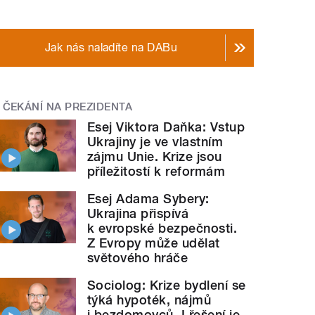
Jak nás naladíte na DABu
ČEKÁNÍ NA PREZIDENTA
Esej Viktora Daňka: Vstup
Ukrajiny je ve vlastním
zájmu Unie. Krize jsou
příležitostí k reformám
Esej Adama Sybery:
Ukrajina přispívá
k evropské bezpečnosti.
Z Evropy může udělat
světového hráče
Sociolog: Krize bydlení se
týká hypoték, nájmů
i bezdomovců. I řešení je