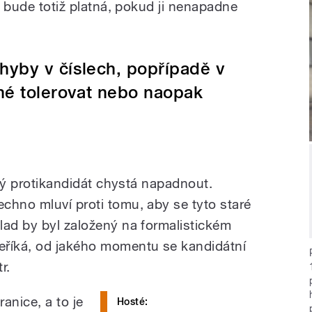
na bude totiž platná, pokud ji nenapadne
hyby v číslech, popřípadě v
žné tolerovat nebo naopak
jaký protikandidát chystá napadnout.
chno mluví proti tomu, aby se tyto staré
lad by byl založený na formalistickém
eříká, od jakého momentu se kandidátní
r.
ranice, a to je
Hosté: