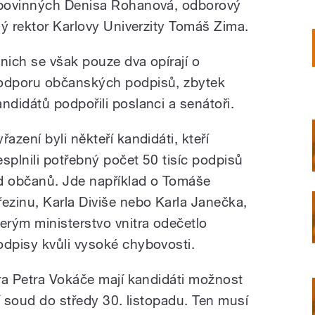
 povinných Denisa Rohanová, odborový
lý rektor Karlovy Univerzity Tomáš Zima.
 nich se však pouze dva opírají o
odporu občanských podpisů, zbytek
andidátů podpořili poslanci a senátoři.
řazení byli někteří kandidáti, kteří
esplnili potřebný počet 50 tisíc podpisů
d občanů. Jde například o Tomáše
řezinu, Karla Diviše nebo Karla Janečka,
terým ministerstvo vnitra odečetlo
odpisy kvůli vysoké chybovosti.
ra Petra Vokáče mají kandidáti možnost
í soud do středy 30. listopadu. Ten musí