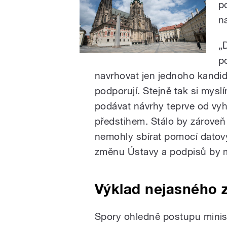
p
n
„
p
navrhovat jen jednoho kandid
podporují. Stejně tak si mysl
podávat návrhy teprve od vyh
předstihem. Stálo by zároveň
nemohly sbírat pomocí datov
změnu Ústavy a podpisů by m
Výklad nejasného 
Spory ohledně postupu minis