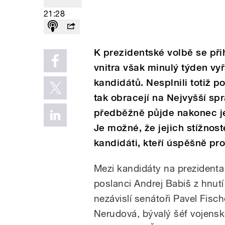
21:28
K prezidentské volbě se při
vnitra však minulý týden vyř
kandidátů. Nesplnili totiž p
tak obracejí na Nejvyšší sp
předběžně půjde nakonec jen 
Je možné, že jejich stížnos
kandidáti, kteří úspěšně pro
Mezi kandidáty na prezidenta 
poslanci Andrej Babiš z hnut
nezávislí senátoři Pavel Fis
Nerudová, bývalý šéf vojens