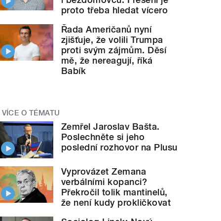
proto třeba hledat vícero
Řada Američanů nyní
zjišťuje, že volili Trumpa
proti svým zájmům. Děsí
mě, že nereagují, říká
Babík
VÍCE O TÉMATU
Zemřel Jaroslav Bašta.
Poslechněte si jeho
poslední rozhovor na Plusu
Vyprovázet Zemana
verbálními kopanci?
Překročil tolik mantinelů,
že není kudy prokličkovat