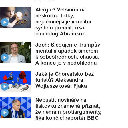
Alergie? Většinou na
neškodné látky,
nejúčinnější je imunitní
systém přeučit, říká
imunolog Abramson
Joch: Sledujeme Trumpův
mentální úpadek směrem
k sebestřednosti, chaosu.
A konec je v nedohlednu
Jaké je Chorvatsko bez
turistů? Aleksandra
Wojtaszeková: Fjaka
Nepustit novináře na
tiskovku znamená přiznat,
že nemám protiargumenty,
říká končící reportér BBC