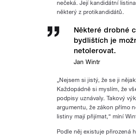
nečeká. Její kandidátní listi
některý z protikandidátů.
Některé drobné c
bydlištích je mo
netolerovat.
Jan Wintr
„Nejsem si jistý, že se ji ně
Každopádně si myslím, že vše
podpisy uznávaly. Takový výk
argumentu, že zákon přímo n
listiny mají přijímat,“ míní Wint
Podle něj existuje přirozená h