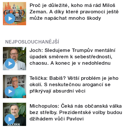
Proč je důležité, koho má rád Miloš
Zeman. A díky které pravomoci ještě
může napáchat mnoho škody
NEJPOSLOUCHANĚJŠÍ
Joch: Sledujeme Trumpův mentální
úpadek směrem k sebestřednosti,
chaosu. A konec je v nedohlednu
Telička: Babiš? Větší problém je jeho
okolí. S neskutečnou arogancí se
přikrývají absurdní věci
Michopulos: Čeká nás občanská válka
bez střelby. Prezidentské volby budou
džihádem vůči Pavlovi