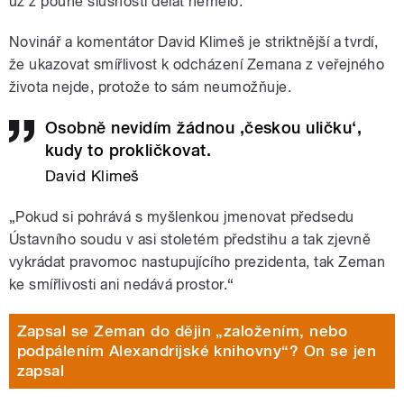
už z pouhé slušnosti dělat nemělo.“
Novinář a komentátor David Klimeš je striktnější a tvrdí,
že ukazovat smířlivost k odcházení Zemana z veřejného
života nejde, protože to sám neumožňuje.
Osobně nevidím žádnou ,českou uličku‘,
kudy to prokličkovat.
David Klimeš
„Pokud si pohrává s myšlenkou jmenovat předsedu
Ústavního soudu v asi stoletém předstihu a tak zjevně
vykrádat pravomoc nastupujícího prezidenta, tak Zeman
ke smířlivosti ani nedává prostor.“
Zapsal se Zeman do dějin „založením, nebo
podpálením Alexandrijské knihovny“? On se jen
zapsal