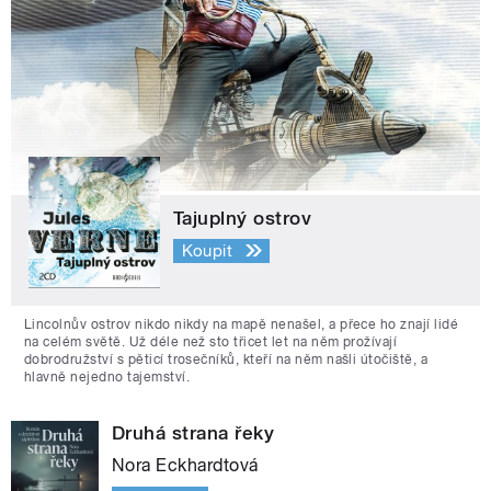
Tajuplný ostrov
Koupit
Lincolnův ostrov nikdo nikdy na mapě nenašel, a přece ho znají lidé
na celém světě. Už déle než sto třicet let na něm prožívají
dobrodružství s pěticí trosečníků, kteří na něm našli útočiště, a
hlavně nejedno tajemství.
Druhá strana řeky
Nora Eckhardtová