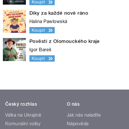
Koupit
Díky za každé nové ráno
Halina Pawlowská
Koupit
Pověsti z Olomouckého kraje
Igor Bareš
Koupit
Český rozhlas
O nás
Válka na Ukrajině
Jak nás naladíte
Komunální volby
Nápověda