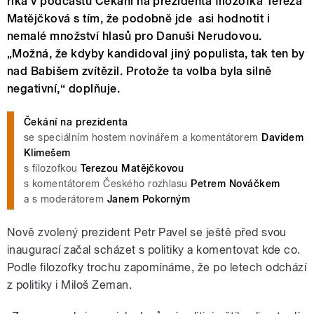
říká v podcastu Čekání na prezidenta filozofka Tereza
Matějčková s tím, že podobně jde asi hodnotit i
nemalé množství hlasů pro Danuši Nerudovou.
„Možná, že kdyby kandidoval jiný populista, tak ten by
nad Babišem zvítězil. Protože ta volba byla silně
negativní,“ doplňuje.
Čekání na prezidenta
se speciálním hostem novinářem a komentátorem
Davidem
Klimešem
s filozofkou
Terezou Matějčkovou
s komentátorem Českého rozhlasu
Petrem Nováčkem
a s moderátorem
Janem Pokorným
Nově zvolený prezident Petr Pavel se ještě před svou
inaugurací začal scházet s politiky a komentovat kde co.
Podle filozofky trochu zapomínáme, že po letech odchází
z politiky i Miloš Zeman.