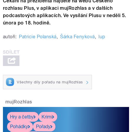
Čekání na prezidenta najdete na webu Českého
rozhlasu Plus, v aplikaci mujRozhlas a v dalších
podcastových aplikacích. Ve vysílání Plusu v neděli 5.
února po 18. hodině.
autoři:
Patricie Polanská
,
Šárka Fenyková
,
lup
Všechny díly pořadu na mujRozhlas
mujRozhlas
Hry a četby
Krimi
Pohádky
Pořady