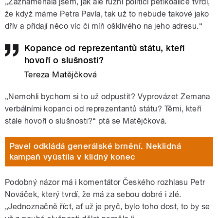
„Zaznamenala jsem, jak ale různí politici pětikoalice tvrdí,
že když máme Petra Pavla, tak už to nebude takové jako
dřív a přidají něco víc či míň ošklivého na jeho adresu.“
Kopance od reprezentantů státu, kteří
hovoří o slušnosti?
Tereza Matějčková
„Nemohli bychom si to už odpustit? Vyprovázet Zemana
verbálními kopanci od reprezentantů státu? Těmi, kteří
stále hovoří o slušnosti?“ ptá se Matějčková.
Pavel odkládá generálské brnění. Neklidná
kampaň vyústila v klidný konec
Podobný názor má i komentátor Českého rozhlasu Petr
Nováček, který tvrdí, že má za sebou dobré i zlé.
„Jednoznačně říct, ať už je pryč, bylo toho dost, to by se