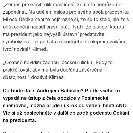
„Zeman překročil tolik mantinelů, že na to nemůžeme
zapomínat. Na udělení milosti pro svého spolupracovníka
Miloše Baláka není to nejhroznější, že se to stalo, ale že v
odůvodnění napadl právní stát. Tvrdil, že justice, kterou
má prezident jako nejvyšší ústavní představitel
symbolizovat, je podjatá a škodí jeho spolupracovníkům,“
tvrdí novinář Klimeš.
„Osobně nevidím žádnou ,českou uličku‘, kudy to
prokličkovat, aby mu byla dopřána závěrečná
důstojnost,“ dodává Klimeš.
Co bude dál s Andrejem Babišem? Podle všeho to
vypadá na ústup z čela opozice v Poslanecké
sněmovně, možná přijde i úkrok od vedení hnutí ANO.
Víc si už poslechněte v další epizodě podcastu Čekání
na prezidenta.