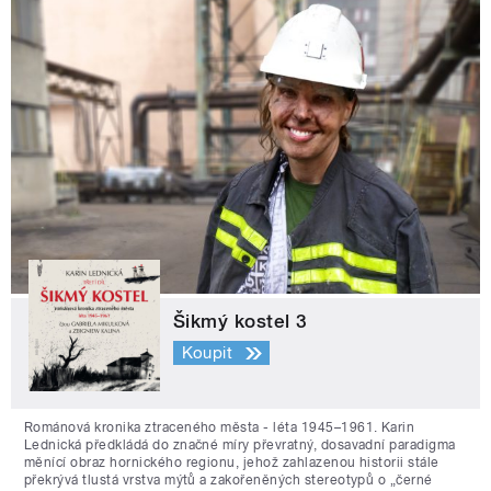
Šikmý kostel 3
Koupit
Románová kronika ztraceného města - léta 1945–1961. Karin
Lednická předkládá do značné míry převratný, dosavadní paradigma
měnící obraz hornického regionu, jehož zahlazenou historii stále
překrývá tlustá vrstva mýtů a zakořeněných stereotypů o „černé