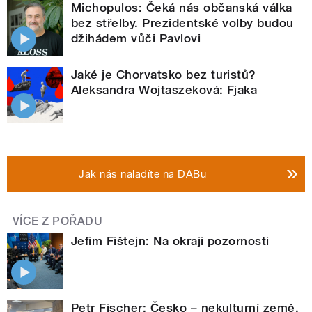
Michopulos: Čeká nás občanská válka
bez střelby. Prezidentské volby budou
džihádem vůči Pavlovi
Jaké je Chorvatsko bez turistů?
Aleksandra Wojtaszeková: Fjaka
Jak nás naladíte na DABu
VÍCE Z POŘADU
Jefim Fištejn: Na okraji pozornosti
Petr Fischer: Česko – nekulturní země,