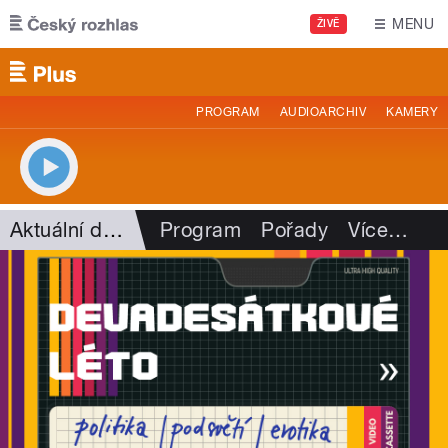
Přejít k hlavnímu obsahu
MENU
ŽIVĚ
PROGRAM
AUDIOARCHIV
KAMERY
Aktuální dění
Program
Pořady
Více
…