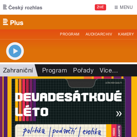
Přejít k hlavnímu obsahu
MENU
ŽIVĚ
PROGRAM
AUDIOARCHIV
KAMERY
Zahraniční
Program
Pořady
Více
…