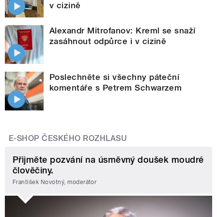
v cizině
Alexandr Mitrofanov: Kreml se snaží
zasáhnout odpůrce i v cizině
Poslechněte si všechny páteční
komentáře s Petrem Schwarzem
E-SHOP ČESKÉHO ROZHLASU
Přijměte pozvání na úsměvný doušek moudré
člověčiny.
František Novotný, moderátor