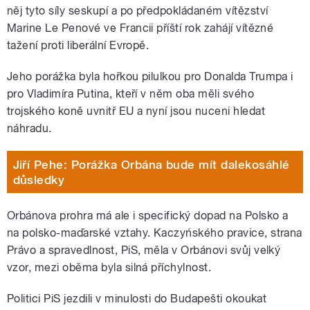
něj tyto síly seskupí a po předpokládaném vítězství
Marine Le Penové ve Francii příští rok zahájí vítězné
tažení proti liberální Evropě.
Jeho porážka byla hořkou pilulkou pro Donalda Trumpa i
pro Vladimíra Putina, kteří v něm oba měli svého
trojského koně uvnitř EU a nyní jsou nuceni hledat
náhradu.
Jiří Pehe: Porážka Orbána bude mít dalekosáhlé
důsledky
Orbánova prohra má ale i specifický dopad na Polsko a
na polsko-maďarské vztahy. Kaczyńského pravice, strana
Právo a spravedlnost, PiS, měla v Orbánovi svůj velký
vzor, mezi oběma byla silná příchylnost.
Politici PiS jezdili v minulosti do Budapešti okoukat