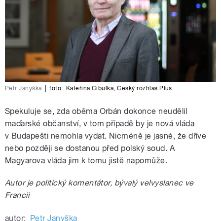
Petr Janyška
|
foto:
Kateřina Cibulka
,
Český rozhlas Plus
Spekuluje se, zda oběma Orbán dokonce neudělil
maďarské občanství, v tom případě by je nová vláda
v Budapešti nemohla vydat. Nicméně je jasné, že dříve
nebo později se dostanou před polský soud. A
Magyarova vláda jim k tomu jistě napomůže.
Autor je politický komentátor, bývalý velvyslanec ve
Francii
autor:
Petr Janyška