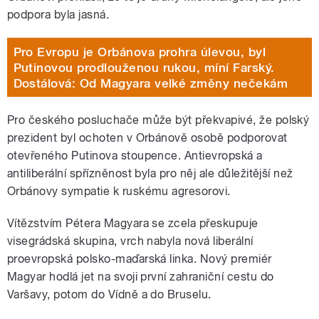
podpora byla jasná.
Pro Evropu je Orbánova prohra úlevou, byl
Putinovou prodlouženou rukou, míní Farský.
Dostálová: Od Magyara velké změny nečekám
Pro českého posluchače může být překvapivé, že polský
prezident byl ochoten v Orbánově osobě podporovat
otevřeného Putinova stoupence. Antievropská a
antiliberální spřízněnost byla pro něj ale důležitější než
Orbánovy sympatie k ruskému agresorovi.
Vítězstvím Pétera Magyara se zcela přeskupuje
visegrádská skupina, vrch nabyla nová liberální
proevropská polsko-maďarská linka. Nový premiér
Magyar hodlá jet na svoji první zahraniční cestu do
Varšavy, potom do Vídně a do Bruselu.