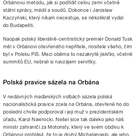
Orbánovu metodu, jak si podřídit celou zemi včetně
státní správy, médií a soudů. Dokonce i Jaroslaw
Kaczyński, který nikam necestuje, se několikrát vydal
do Budapešti.
Naopak polský liberálně-centristický premiér Donald Tusk
měl v Orbánovi otevřeného nepřítele, nositele všeho, čím
byl v Polsku PiS. Mezi oběma to nezakrytě jiskřilo, včetně
summitů EU, nebrali si navzájem servítky.
Polská pravice sázela na Orbána
V nedávných maďarských volbách sázela polská
nacionalistická pravice zcela na Orbána, otevřeně ho do
poslední chvíle podporoval i její muž v prezidentském
úřadu, Karol Nawrocki. Nešel sice tak daleko jako náš
ministr zahraničí za Motoristy, který ve svém obdivu k
Orbánovi prohlásil, že to je druhý Michelangelo, ale jeho