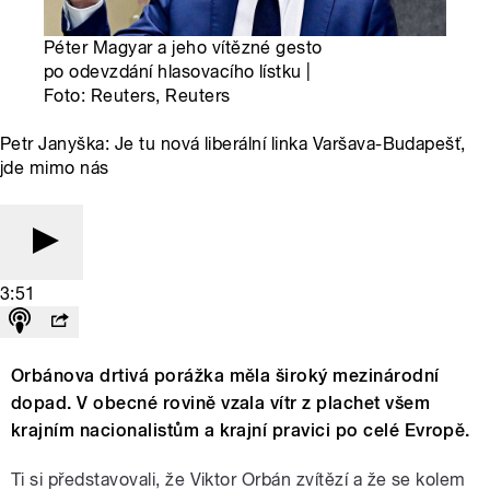
Péter Magyar a jeho vítězné gesto
po odevzdání hlasovacího lístku |
Foto: Reuters, Reuters
Petr Janyška: Je tu nová liberální linka Varšava-Budapešť,
jde mimo nás
3:51
Orbánova drtivá porážka měla široký mezinárodní
dopad. V obecné rovině vzala vítr z plachet všem
krajním nacionalistům a krajní pravici po celé Evropě.
Ti si představovali, že Viktor Orbán zvítězí a že se kolem