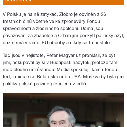
V Polsku je na ně zatykač, Ziobro je obviněn z 26
trestních činů včetně velké zpronevěry Fondu
spravedlnosti a zločinného spolčení. Doma jsou
považováni za zbabělce a Orbán jim poskytl politický azyl,
což nemá v rámci EU obdoby a nikdy se to nestalo.
Teď jsou v nejistotě, Péter Magyar už prohlásil, že být
jimi, nekupoval by si v Budapešti nábytek, protože tam
moc dlouho nezůstanou. Média spekulují, kam utečou
teď, zmiňuje se Bělorusko nebo USA. Moskva by byla pro
politiky polské pravice přeci jen už příliš.