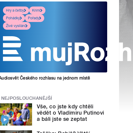
Hry a četby
Krimi
Pohádky
Pořady
Živé vysílání
Audiosvět Českého rozhlasu na jednom místě
NEJPOSLOUCHANĚJŠÍ
Vše, co jste kdy chtěli
vědět o Vladimiru Putinovi
a báli jste se zeptat