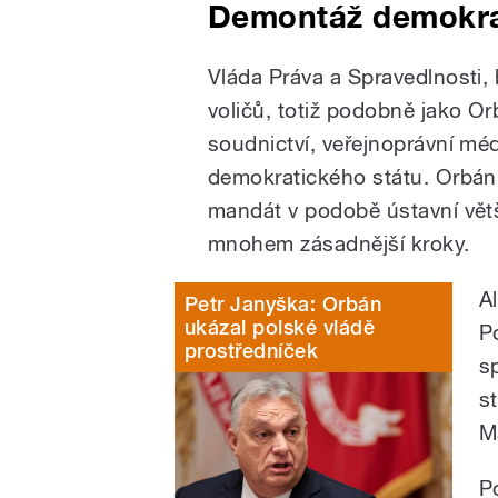
Demontáž demokr
Vláda Práva a Spravedlnosti
voličů, totiž podobně jako O
soudnictví, veřejnoprávní méd
demokratického státu. Orbán, 
mandát v podobě ústavní větši
mnohem zásadnější kroky.
A
Petr Janyška: Orbán
ukázal polské vládě
P
prostředníček
s
s
M
P