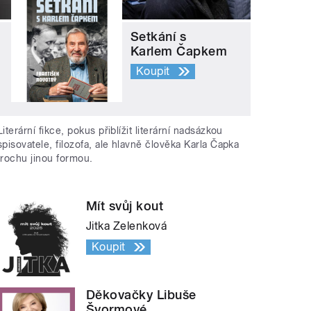
Setkání s
Karlem Čapkem
Koupit
Literární fikce, pokus přiblížit literární nadsázkou
spisovatele, filozofa, ale hlavně člověka Karla Čapka
trochu jinou formou.
Mít svůj kout
Jitka Zelenková
Koupit
Děkovačky Libuše
Švormové