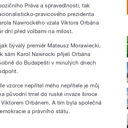
pozičního Práva a spravedlnosti, tak
acionalisticko-pravicového prezidenta
arola Nawrockého vzala Viktora Orbána
ár dní před volbami na milost.
 jak bývalý premiér Mateusz Morawiecki,
ak sám Karol Nawrocki přijeli Orbána
sobně do Budapešti v minulých dnech
odpořit.
e vzorce nepřítel mého nepřítele je můj
 na původní tmel do ruské invaze široce
s Viktorem Orbánem. A tím byla společná
emokracie a právního státu.