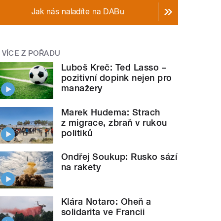
Jak nás naladíte na DABu
VÍCE Z POŘADU
Luboš Kreč: Ted Lasso –
pozitivní dopink nejen pro
manažery
Marek Hudema: Strach
z migrace, zbraň v rukou
politiků
Ondřej Soukup: Rusko sází
na rakety
Klára Notaro: Oheň a
solidarita ve Francii