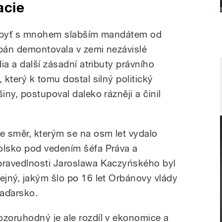
acie
, byť s mnohem slabším mandátem od
rbán demontovala v zemi nezávislé
ia a další zásadní atributy právního
který k tomu dostal silný politický
ny, postupoval daleko rázněji a činil
le směr, kterým se na osm let vydalo
olsko pod vedením šéfa Práva a
pravedlnosti Jaroslawa Kaczyńského byl
tejný, jakým šlo po 16 let Orbánovy vlády
aďarsko.
ozoruhodný je ale rozdíl v ekonomice a