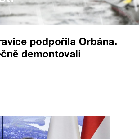
ravice podpořila Orbána.
ečně demontovali