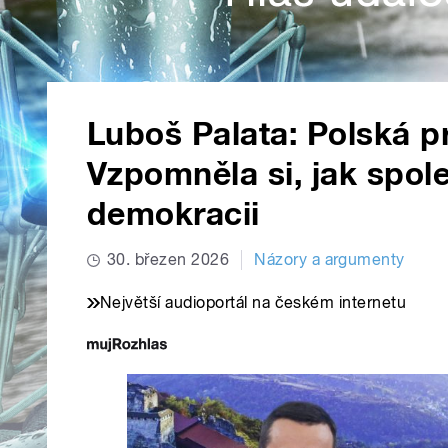
Luboš Palata: Polská p
Vzpomněla si, jak spol
demokracii
30. březen 2026
Názory a argumenty
Největší audioportál na českém internetu