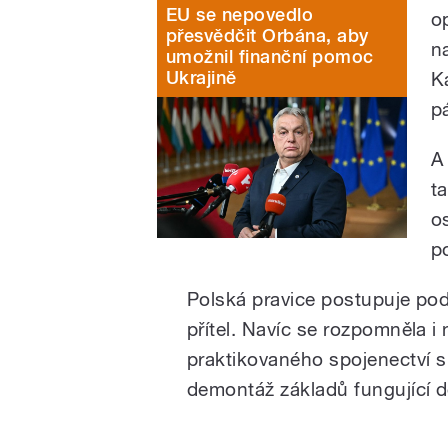
EU se nepovedlo
o
přesvědčit Orbána, aby
n
umožnil finanční pomoc
Ukrajině
K
p
A
t
o
p
Polská pravice postupuje podl
přítel. Navíc se rozpomněla i
praktikovaného spojenectví 
demontáž základů fungující d