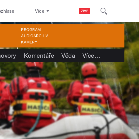
ozhlase
Více
ŽIVĚ
PROGRAM
AUDIOARCHIV
KAMERY
ovory
Komentáře
Věda
Více
…