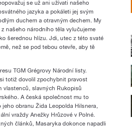
eopovažuj se už ani užívati našeho
osvátného jazyka a pokáleti jej svým
odlým duchem a otravným dechem. My
ě z našeho národního těla vylučujeme
ako šerednou hlízu. Jdi, utec z této svaté
emě, než se pod tebou otevře, aby tě
resu TGM Grégrovy Národní listy.
si totiž dovolil zpochybnit pravost
 vlastenců, slavných Rukopisů
rského. A česká společnost mu to
o jeho obranu Žida Leopolda Hilsnera,
uální vraždy Anežky Hrůzové v Polné.
stných článků, Masaryka dokonce napadli