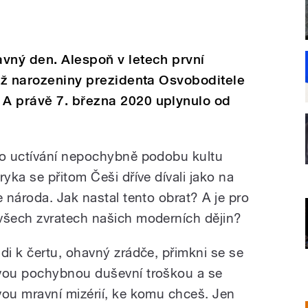
vný den. Alespoň v letech první
tiž narozeniny prezidenta Osvoboditele
A právě 7. března 2020 uplynulo od
o uctívání nepochybně podobu kultu
ka se přitom Češi dříve dívali jako na
 národa. Jak nastal tento obrat? A je pro
šech zvratech našich moderních dějin?
Jdi k čertu, ohavný zrádče, přimkni se se
vou pochybnou duševní troškou a se
vou mravní mizérií, ke komu chceš. Jen