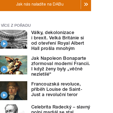
Jak nás naladíte na DABu
VÍCE Z POŘADU
Války, dekolonizace
i brexit. Velká Británie si
od otevření Royal Albert
Hall prošla mnohým
Jak Napoleon Bonaparte
zformoval moderní Francii.
I když ženy byly „věčně
nezletilé“
Francouzská revoluce,
příběh Louise de Saint-
Just a revoluční teror
Celebrita Radecký – slavný
polní maršál se stal