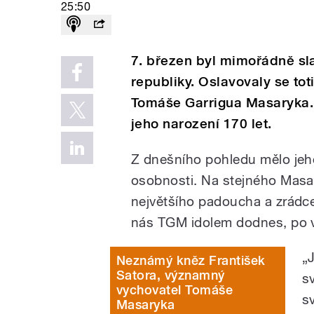
25:50
7. březen byl mimořádně sla
republiky. Oslavovaly se to
Tomáše Garrigua Masaryka. 
jeho narození 170 let.
Z dnešního pohledu mělo jeh
osobnosti. Na stejného Masary
největšího padoucha a zrádce
nás TGM idolem dodnes, po v
„
Neznámý kněz František
Satora, významný
s
vychovatel Tomáše
s
Masaryka