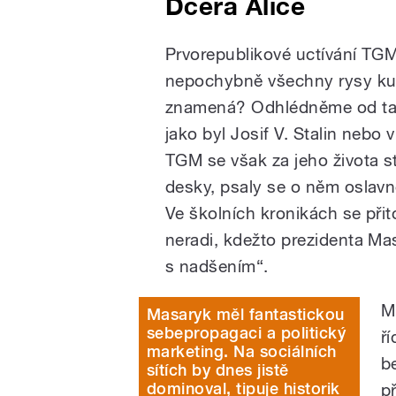
Dcera Alice
Prvorepublikové uctívání TGM
nepochybně všechny rysy kul
znamená? Odhlédněme od tak 
jako byl Josif V. Stalin nebo
TGM se však za jeho života s
desky, psaly se o něm oslavn
Ve školních kronikách se přito
neradi, kdežto prezidenta M
s nadšením“.
M
Masaryk měl fantastickou
sebepropagaci a politický
ř
marketing. Na sociálních
b
sítích by dnes jistě
dominoval, tipuje historik
p