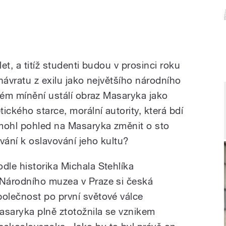
et, a titíž studenti budou v prosinci roku
návratu z exilu jako největšího národního
ném mínění ustálí obraz Masaryka jako
ického starce, morální autority, která bdí
ohl pohled na Masaryka změnit o sto
ání k oslavování jeho kultu?
odle historika Michala Stehlíka
 Národního muzea v Praze si česká
polečnost po první světové válce
asaryka plně ztotožnila se vznikem