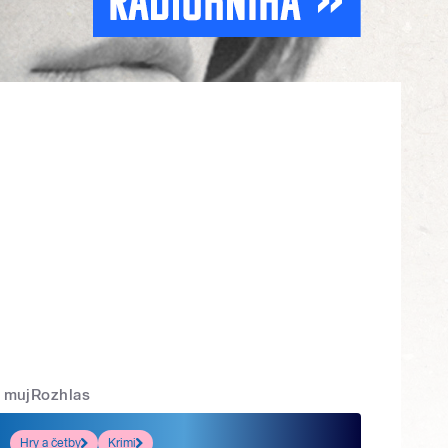
mujRozhlas
Hry a četby
Krimi