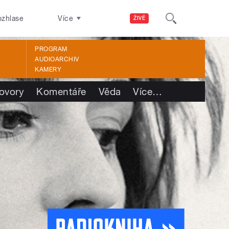
ozhlase
Více
ŽIVĚ
PROGRAM
AUDIOARCHIV
KAMERY
ovory
Komentáře
Věda
Více
…