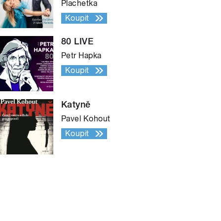
Plachetka
Koupit
80 LIVE
Petr Hapka
Koupit
Katyně
Pavel Kohout
Koupit