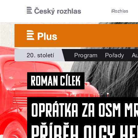
Přejít k hlavnímu obsahu
iRozhlas
20. století
Program
Pořady
Au