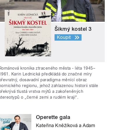
Šikmý kostel 3
Koupit
Románová kronika ztraceného města - léta 1945–
1961. Karin Lednická předkládá do značné míry
převratný, dosavadní paradigma měnící obraz
hornického regionu, jehož zahlazenou historii stále
překrývá tlustá vrstva mýtů a zakořeněných
stereotypů o „černé zemi a rudém kraji“.
Operette gala
Kateřina Kněžíková a Adam