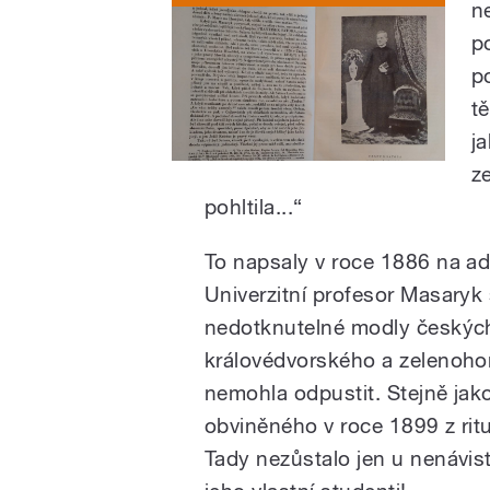
n
p
p
t
j
z
pohltila...“
To napsaly v roce 1886 na ad
Univerzitní profesor Masaryk 
nedotknutelné modly českých
královédvorského a zelenoho
nemohla odpustit. Stejně jak
obviněného v roce 1899 z rit
Tady nezůstalo jen u nenávi