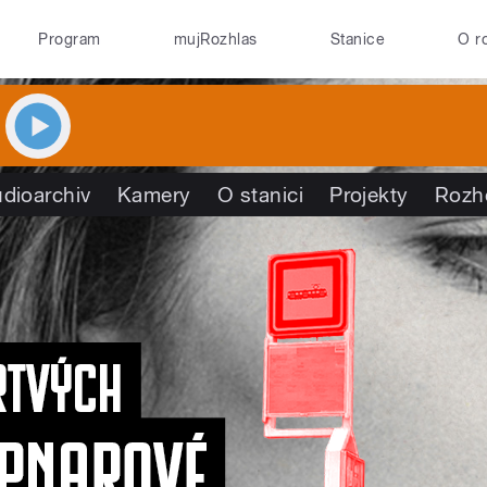
Program
mujRozhlas
Stanice
O r
dioarchiv
Kamery
O stanici
Projekty
Rozh