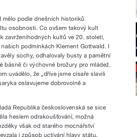
 mělo podle dnešních historiků
tu osobnosti. Co ovšem takový kult
zavrženíhodných kultů ve 20. století,
 v našich podmínkách Klement Gottwald. I
tavěly sochy, odhalovaly busty a pamětní
é básně či výchovné brožury pro mládež.
m uvádělo, že „dříve jsme císaře slavili
asaryka oslavujeme dobrovolně a
ladá Republika československá se sice
ídila heslem odrakoušťování, možná
ezděky však od starého mocnářství
řevzala i způsob uctívání hlavy státu.