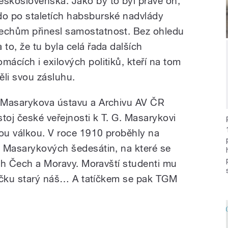
eskoslovenska. Jako by to byl právě on,
do po staletích habsburské nadvlády
echům přinesl samostatnost. Bez ohledu
 to, že tu byla celá řada dalších
omácích i exilových politiků, kteří na tom
ěli svou zásluhu.
 Masarykova ústavu a Archivu AV ČR
toj české veřejnosti k T. G. Masarykovi
vou válkou. V roce 1910 proběhly na
y Masarykových šedesátin, na které se
ých Čech a Moravy. Moravští studenti mu
atíčku starý náš… A tatíčkem se pak TGM