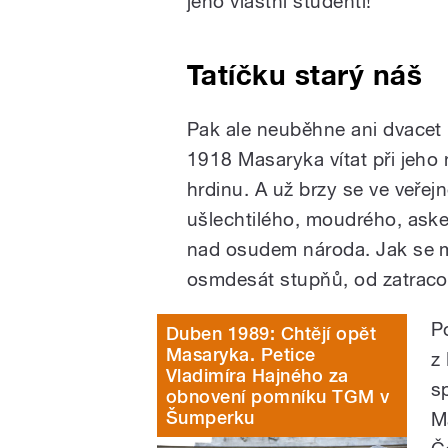
jeho vlastní studenti!
Tatíčku starý náš
Pak ale neuběhne ani dvacet l
1918 Masaryka vítat při jeho 
hrdinu. A už brzy se ve veřej
ušlechtilého, moudrého, asket
nad osudem národa. Jak se m
osmdesát stupňů, od zatracov
P
Duben 1989: Chtějí opět
Masaryka. Petice
z
Vladimíra Hajného za
s
obnovení pomníku TGM v
Šumperku
M