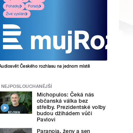
Pohádky
Pořady
Živé vysílání
Audiosvět Českého rozhlasu na jednom místě
NEJPOSLOUCHANĚJŠÍ
Michopulos: Čeká nás
občanská válka bez
střelby. Prezidentské volby
budou džihádem vůči
Pavlovi
Paranoia, ženy a sen