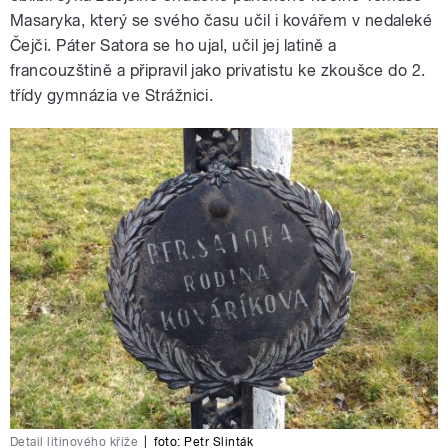
Masaryka, který se svého času učil i kovářem v nedaleké
Čejči. Páter Satora se ho ujal, učil jej latině a
francouzštině a připravil jako privatistu ke zkoušce do 2.
třídy gymnázia ve Strážnici.
Detail litinového kříže
|
foto:
Petr Slinták