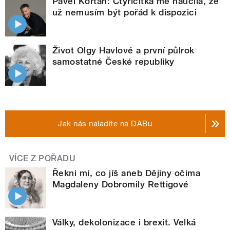
Pavel Kortan: Čtyřicítka mě naučila, že
už nemusím být pořád k dispozici
Život Olgy Havlové a první půlrok
samostatné České republiky
Jak nás naladíte na DABu
VÍCE Z POŘADU
Řekni mi, co jíš aneb Dějiny očima
Magdaleny Dobromily Rettigové
Války, dekolonizace i brexit. Velká