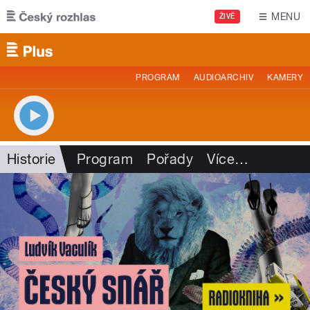
Přejít k hlavnímu obsahu
MENU
ŽIVĚ
PROGRAM
AUDIOARCHIV
KAMERY
Historie
Program
Pořady
Více
…