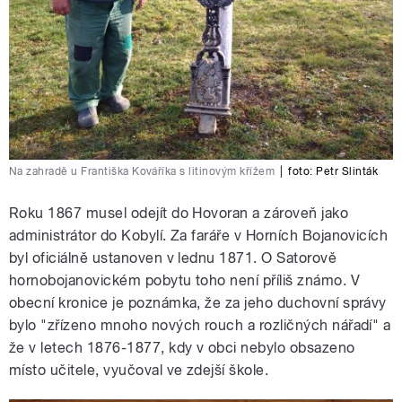
Na zahradě u Františka Kováříka s litinovým křížem
|
foto:
Petr Slinták
Roku 1867 musel odejít do Hovoran a zároveň jako
administrátor do Kobylí. Za faráře v Horních Bojanovicích
byl oficiálně ustanoven v lednu 1871. O Satorově
hornobojanovickém pobytu toho není příliš známo. V
obecní kronice je poznámka, že za jeho duchovní správy
bylo "zřízeno mnoho nových rouch a rozličných nářadí" a
že v letech 1876-1877, kdy v obci nebylo obsazeno
místo učitele, vyučoval ve zdejší škole.