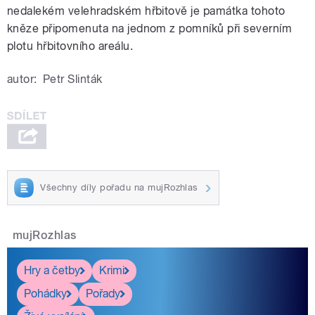
nedalekém velehradském hřbitově je památka tohoto
kněze připomenuta na jednom z pomníků při severním
plotu hřbitovního areálu.
autor:
Petr Slinták
Všechny díly pořadu na mujRozhlas
mujRozhlas
Hry a četby
Krimi
Pohádky
Pořady