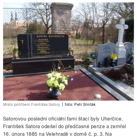
Místo pohřbení Františka Satory
|
foto:
Petr Slinták
Satorovou poslední oficiální farní štací byly Uherčice.
František Satora odešel do předčasné penze a zemřel
16. února 1885 na Velehradě v domě č. p. 3. Na