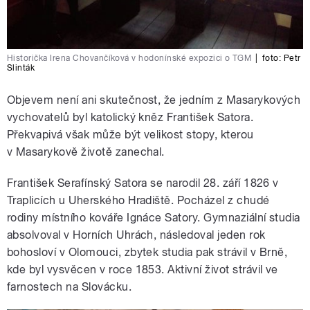
Historička Irena Chovančíková v hodonínské expozici o TGM
|
foto:
Petr
Slinták
Objevem není ani skutečnost, že jedním z Masarykových
vychovatelů byl katolický kněz František Satora.
Překvapivá však může být velikost stopy, kterou
v Masarykově životě zanechal.
František Serafínský Satora se narodil 28. září 1826 v
Traplicích u Uherského Hradiště. Pocházel z chudé
rodiny místního kováře Ignáce Satory. Gymnaziální studia
absolvoval v Horních Uhrách, následoval jeden rok
bohosloví v Olomouci, zbytek studia pak strávil v Brně,
kde byl vysvěcen v roce 1853. Aktivní život strávil ve
farnostech na Slovácku.