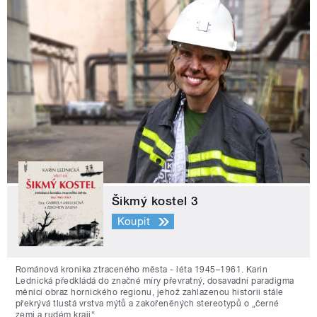
Šikmý kostel 3
Koupit
Románová kronika ztraceného města - léta 1945–1961. Karin
Lednická předkládá do značné míry převratný, dosavadní paradigma
měnící obraz hornického regionu, jehož zahlazenou historii stále
překrývá tlustá vrstva mýtů a zakořeněných stereotypů o „černé
zemi a rudém kraji“.