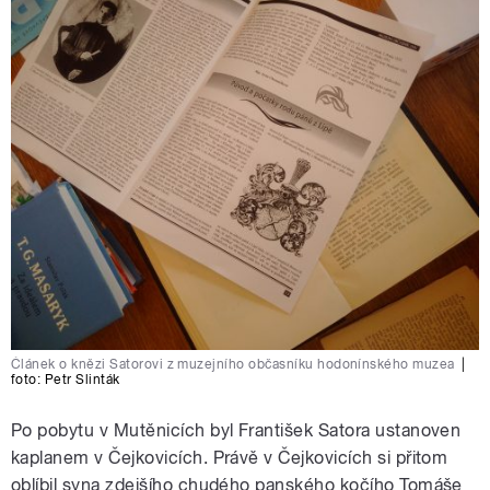
Článek o knězi Satorovi z muzejního občasníku hodonínského muzea
|
foto:
Petr Slinták
Po pobytu v Mutěnicích byl František Satora ustanoven
kaplanem v Čejkovicích. Právě v Čejkovicích si přitom
oblíbil syna zdejšího chudého panského kočího Tomáše