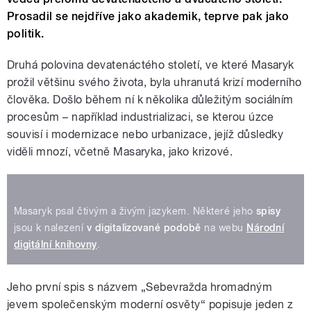
Prosadil se nejdříve jako akademik, teprve pak jako
politik.
Druhá polovina devatenáctého století, ve které Masaryk
prožil většinu svého života, byla uhranutá krizí moderního
člověka. Došlo během ní k několika důležitým sociálním
procesům – například industrializaci, se kterou úzce
souvisí i modernizace nebo urbanizace, jejíž důsledky
viděli mnozí, včetně Masaryka, jako krizové.
Masaryk psal čtivým a živým jazykem. Některé jeho
spisy
jsou k nalezení
v digitalizované podobě
na webu
Národní
digitální knihovny
.
Jeho první spis s názvem „Sebevražda hromadným
jevem společenským moderní osvěty“ popisuje jeden z