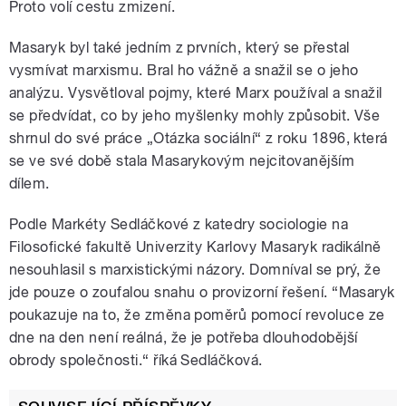
Proto volí cestu zmizení.
Masaryk byl také jedním z prvních, který se přestal
vysmívat marxismu. Bral ho vážně a snažil se o jeho
analýzu. Vysvětloval pojmy, které Marx používal a snažil
se předvídat, co by jeho myšlenky mohly způsobit. Vše
shrnul do své práce „Otázka sociální“ z roku 1896, která
se ve své době stala Masarykovým nejcitovanějším
dílem.
Podle Markéty Sedláčkové z katedry sociologie na
Filosofické fakultě Univerzity Karlovy Masaryk radikálně
nesouhlasil s marxistickými názory. Domníval se prý, že
jde pouze o zoufalou snahu o provizorní řešení. “Masaryk
poukazuje na to, že změna poměrů pomocí revoluce ze
dne na den není reálná, že je potřeba dlouhodobější
obrody společnosti.“ říká Sedláčková.