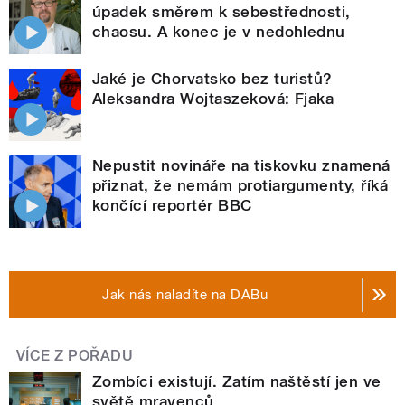
úpadek směrem k sebestřednosti,
chaosu. A konec je v nedohlednu
Jaké je Chorvatsko bez turistů?
Aleksandra Wojtaszeková: Fjaka
Nepustit novináře na tiskovku znamená
přiznat, že nemám protiargumenty, říká
končící reportér BBC
Jak nás naladíte na DABu
VÍCE Z POŘADU
Zombíci existují. Zatím naštěstí jen ve
světě mravenců