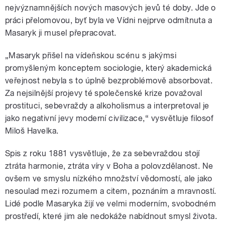
nejvýznamnějších nových masových jevů té doby. Jde o
práci přelomovou, byť byla ve Vídni nejprve odmítnuta a
Masaryk ji musel přepracovat.
„Masaryk přišel na vídeňskou scénu s jakýmsi
promyšleným konceptem sociologie, který akademická
veřejnost nebyla s to úplně bezproblémově absorbovat.
Za nejsilnější projevy té společenské krize považoval
prostituci, sebevraždy a alkoholismus a interpretoval je
jako negativní jevy moderní civilizace,“ vysvětluje filosof
Miloš Havelka.
Spis z roku 1881 vysvětluje, že za sebevraždou stojí
ztráta harmonie, ztráta víry v Boha a polovzdělanost. Ne
ovšem ve smyslu nízkého množství vědomostí, ale jako
nesoulad mezi rozumem a citem, poznáním a mravností.
Lidé podle Masaryka žijí ve velmi moderním, svobodném
prostředí, které jim ale nedokáže nabídnout smysl života.