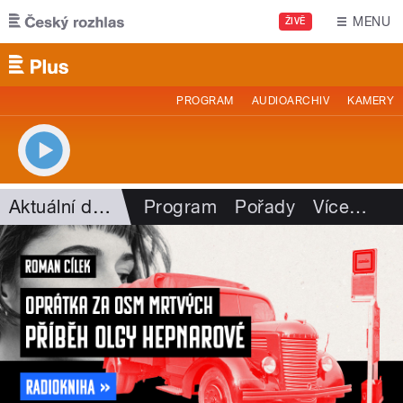
Přejít k hlavnímu obsahu
MENU
ŽIVĚ
PROGRAM
AUDIOARCHIV
KAMERY
Aktuální dění
Program
Pořady
Více
…