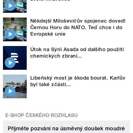
Někdejší Miloševičův spojenec dovedl
Černou Horu do NATO. Teď chce i do
Evropské unie
Útok na Sýrii Asada od dalšího použití
chemických zbraní...
Libeňský most je škoda bourat. Karlův
byl také zčásti...
E-SHOP ČESKÉHO ROZHLASU
Přijměte pozvání na úsměvný doušek moudré