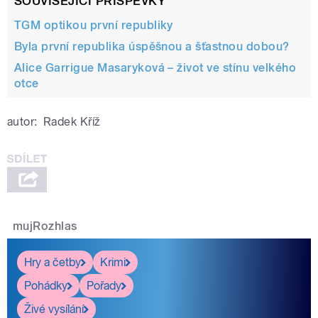
SOUVISEJÍCÍ PŘÍSPĚVKY
TGM optikou první republiky
Byla první republika úspěšnou a šťastnou dobou?
Alice Garrigue Masaryková – život ve stínu velkého
otce
autor:
Radek Kříž
mujRozhlas
Hry a četby
Krimi
Pohádky
Pořady
Živé vysílání