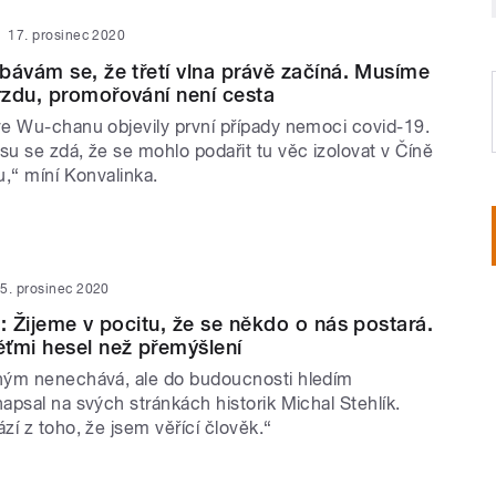
17. prosinec 2020
bávám se, že třetí vlna právě začíná. Musíme
zdu, promořování není cesta
e Wu-chanu objevily první případy nemoci covid-19.
u se zdá, že se mohlo podařit tu věc izolovat v Číně
,“ míní Konvalinka.
5. prosinec 2020
k: Žijeme v pocitu, že se někdo o nás postará.
ťmi hesel než přemýšlení
ným nenechává, ale do budoucnosti hledím
psal na svých stránkách historik Michal Stehlík.
í z toho, že jsem věřící člověk.“