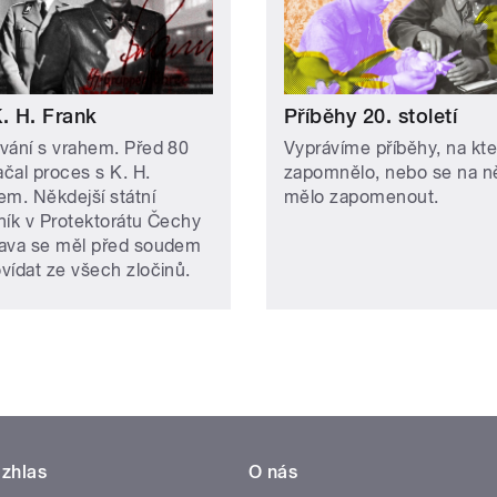
. H. Frank
Příběhy 20. století
vání s vrahem. Před 80
Vyprávíme příběhy, na kte
ačal proces s K. H.
zapomnělo, nebo se na n
em. Někdejší státní
mělo zapomenout.
ník v Protektorátu Čechy
ava se měl před soudem
vídat ze všech zločinů.
zhlas
O nás