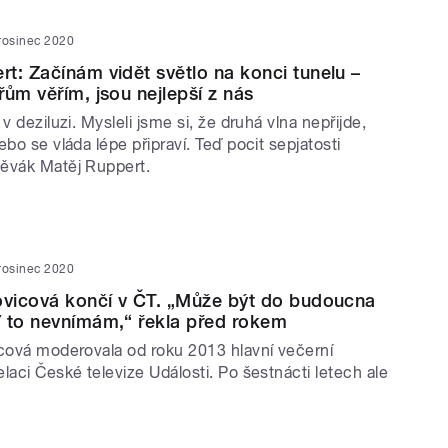
rosinec 2020
t: Začínám vidět světlo na konci tunelu –
řům věřím, jsou nejlepší z nás
v deziluzi. Mysleli jsme si, že druhá vlna nepřijde,
ebo se vláda lépe připraví. Teď pocit sepjatosti
ěvák Matěj Ruppert.
rosinec 2020
ovicová končí v ČT. „Může být do budoucna
 to nevnímám,“ řekla před rokem
icová moderovala od roku 2013 hlavní večerní
laci České televize Události. Po šestnácti letech ale