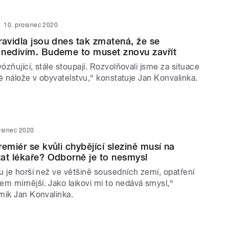
10. prosinec 2020
ravidla jsou dnes tak zmatená, že se
 nedivím. Budeme to muset znovu zavřít
vózňující, stále stoupají. Rozvolňovali jsme za situace
ové nálože v obyvatelstvu,“ konstatuje Jan Konvalinka.
osinec 2020
emiér se kvůli chybějící slezině musí na
at lékaře? Odborně je to nesmysl
u je horší než ve většině sousedních zemí, opatření
 mírnější. Jako laikovi mi to nedává smysl,“
mik Jan Konvalinka.