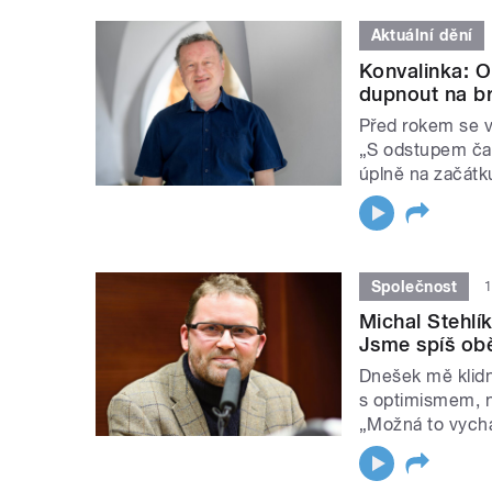
Aktuální dění
Konvalinka: O
dupnout na br
Před rokem se v
„S odstupem čas
úplně na začátku
Společnost
1
Michal Stehlí
Jsme spíš obě
Dnešek mě klid
s optimismem, na
„Možná to vycház