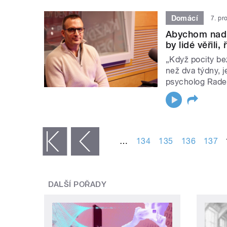
Domácí
7. pr
Abychom nad c
by lidé věřili,
„Když pocity bez
než dva týdny, j
psycholog Rade
STRÁNKY
…
134
135
136
137
« první
‹ předchozí
DALŠÍ POŘADY