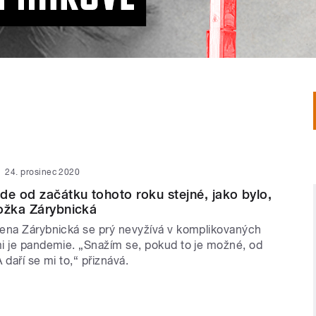
24. prosinec 2020
de od začátku tohoto roku stejné, jako bylo,
ožka Zárybnická
ena Zárybnická se prý nevyžívá v komplikovaných
i je pandemie. „Snažím se, pokud to je možné, od
 daří se mi to,“ přiznává.