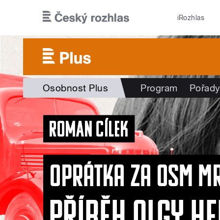
Přejít k hlavnímu obsahu
iRozhlas
Osobnost Plus
Program
Pořad