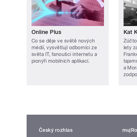
Online Plus
Kat K
Co se děje ve světě nových
Zúčto
médií, vysvětlují odborníci ze
lety z
světa IT, fanoušci internetu a
Frank
pionýři mobilních aplikací.
tajem
a Mor
zodpo
Český rozhlas
mujRo