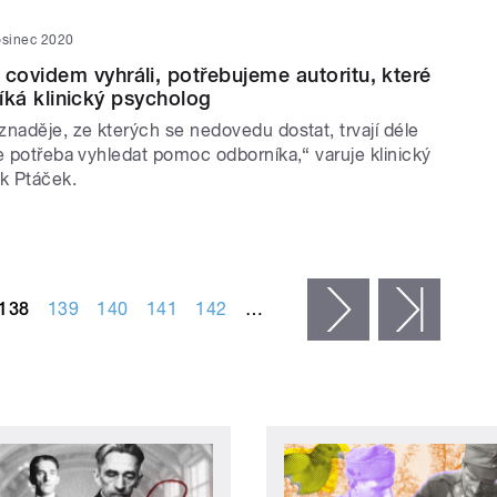
osinec 2020
ovidem vyhráli, potřebujeme autoritu, které
 říká klinický psycholog
naděje, ze kterých se nedovedu dostat, trvají déle
e potřeba vyhledat pomoc odborníka,“ varuje klinický
k Ptáček.
138
139
140
141
142
…
následující ›
posled