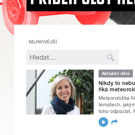
NEJNOVĚJŠÍ
Aktuální dění
Nikdy to nebu
říká meteorol
Meteoroložka Al
tématech, jakým
toho odpoutat. A