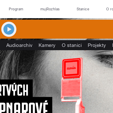
Program
mujRozhlas
Stanice
O r
y
Audioarchiv
Kamery
O stanici
Projekty