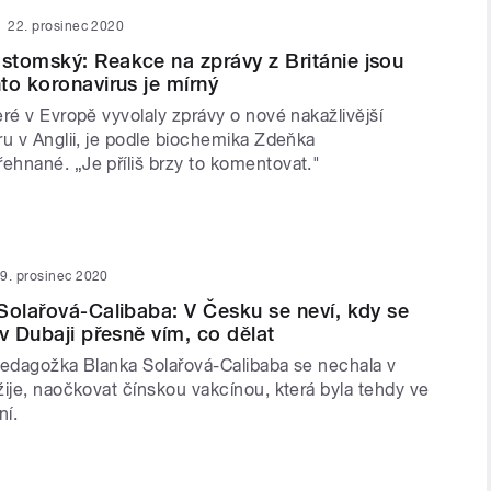
22. prosinec 2020
tomský: Reakce na zprávy z Británie jsou
to koronavirus je mírný
ré v Evropě vyvolaly zprávy o nové nakažlivější
ru v Anglii, je podle biochemika Zdeňka
hnané. „Je příliš brzy to komentovat."
9. prosinec 2020
Solařová-Calibaba: V Česku se neví, kdy se
v Dubaji přesně vím, co dělat
pedagožka Blanka Solařová-Calibaba se nechala v
ije, naočkovat čínskou vakcínou, která byla tehdy ve
ání.