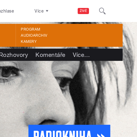
ozhlase
Více
ŽIVĚ
PROGRAM
AUDIOARCHIV
KAMERY
Rozhovory
Komentáře
Více
…