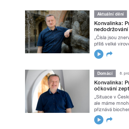
Aktuální dění
Konvalinka: P
nedodržování
„Čísla jsou zner
příliš velké vir
Domácí
8. pr
Konvalinka: Pr
očkování zept
„Situace v Česk
ale máme mnohem
přiznává bioche