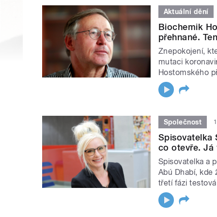
Aktuální dění
Biochemik Hos
přehnané. Ten
Znepokojení, kte
mutaci koronavi
Hostomského pře
Společnost
1
Spisovatelka 
co otevře. Já 
Spisovatelka a 
Abú Dhabí, kde ž
třetí fázi testov