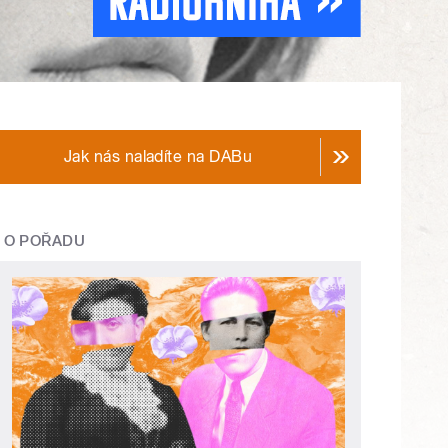
Jak nás naladíte na DABu
O POŘADU