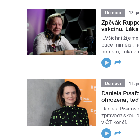
Domácí
12. p
Zpěvák Rupper
vakcínu. Léka
„Všichni žijeme 
bude mírnější, n
nemám,“ říká zp
Domácí
11. p
Daniela Písař
ohrožena, teď
Daniela Písařov
zpravodajskou re
v ČT končí.