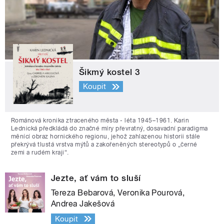
Šikmý kostel 3
Koupit
Románová kronika ztraceného města - léta 1945–1961. Karin
Lednická předkládá do značné míry převratný, dosavadní paradigma
měnící obraz hornického regionu, jehož zahlazenou historii stále
překrývá tlustá vrstva mýtů a zakořeněných stereotypů o „černé
zemi a rudém kraji“.
Jezte, ať vám to sluší
Tereza Bebarová, Veronika Pourová,
Andrea Jakešová
Koupit