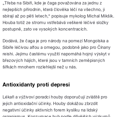
„Třeba na Sibiři, kde je čaga považována za jednu z
nejlepších přírodnin, která člověka léčí na všechno, ji
sbírají až po pěti letech,“ popisuje mykolog Michal Mikšík.
Houba totiž ze stromu vstřebává veškeré léčivé složky
postupně, zato ve vysokých koncentracích.
Dodává, že čaga je pro národy na pomezí Mongolska a
Sibiře léčivou alfou a omegou, podobně jako pro Čínany
reishi. Jejímu častému využití napomáhá hojný výskyt v
březových hájích, které jsou v tamních zeměpisných
šířkách mnohem rozlehlejší než u nás.
Antioxidanty proti depresi
Lékaři a výživoví poradci houby doporučují zvláště pro
jejich antioxidační účinky. Houby dokážou zbrzdit
negativní účinky aktivních forem kyslíku na lidský
organismus. Konzumace hub podle dřívějších výzkumů