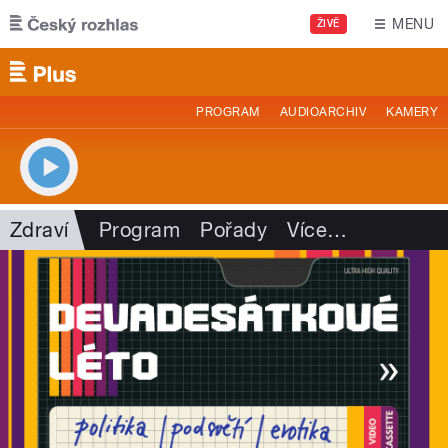
Přejít k hlavnímu obsahu
MENU
ŽIVĚ
PROGRAM
AUDIOARCHIV
KAMERY
Zdraví
Program
Pořady
Více
…