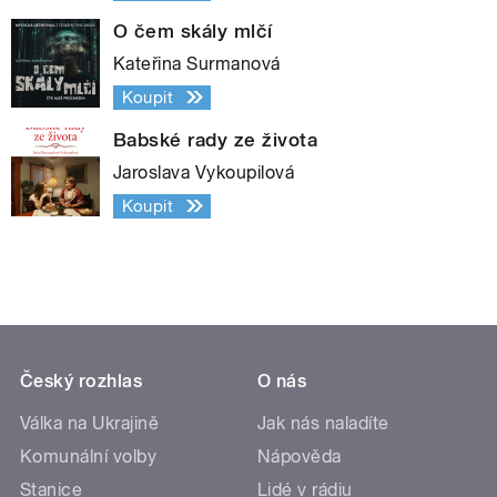
O čem skály mlčí
Kateřina Surmanová
Koupit
Babské rady ze života
Jaroslava Vykoupilová
Koupit
Český rozhlas
O nás
Válka na Ukrajině
Jak nás naladíte
Komunální volby
Nápověda
Stanice
Lidé v rádiu