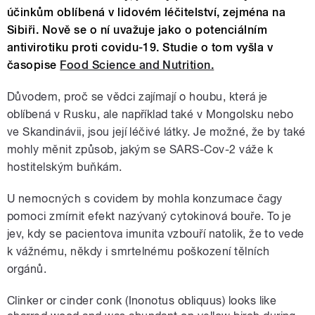
účinkům oblíbená v lidovém léčitelství, zejména na
Sibiři. Nově se o ní uvažuje jako o potenciálním
antivirotiku proti covidu-19. Studie o tom vyšla v
časopise
Food Science and Nutrition.
Důvodem, proč se vědci zajímají o houbu, která je
oblíbená v Rusku, ale například také v Mongolsku nebo
ve Skandinávii, jsou její léčivé látky. Je možné, že by také
mohly měnit způsob, jakým se SARS-Cov-2 váže k
hostitelským buňkám.
U nemocných s covidem by mohla konzumace čagy
pomoci zmírnit efekt nazývaný cytokinová bouře. To je
jev, kdy se pacientova imunita vzbouří natolik, že to vede
k vážnému, někdy i smrtelnému poškození tělních
orgánů.
Clinker or cinder conk (Inonotus obliquus) looks like