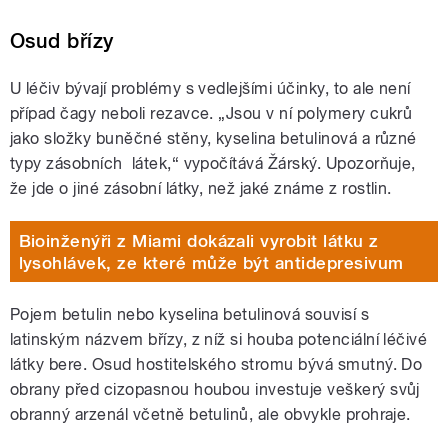
Osud břízy
U léčiv bývají problémy s vedlejšími účinky, to ale není
případ čagy neboli rezavce. „Jsou v ní polymery cukrů
jako složky buněčné stěny, kyselina betulinová a různé
typy zásobních látek,“ vypočítává Žárský. Upozorňuje,
že jde o jiné zásobní látky, než jaké známe z rostlin.
Bioinženýři z Miami dokázali vyrobit látku z
lysohlávek, ze které může být antidepresivum
Pojem betulin nebo kyselina betulinová souvisí s
latinským názvem břízy, z níž si houba potenciální léčivé
látky bere. Osud hostitelského stromu bývá smutný. Do
obrany před cizopasnou houbou investuje veškerý svůj
obranný arzenál včetně betulinů, ale obvykle prohraje.