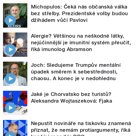
Michopulos: Čeká nás občanská válka
bez střelby. Prezidentské volby budou
džihádem vůči Pavlovi
Alergie? Většinou na neškodné látky,
nejúčinnější je imunitní systém přeučit,
říká imunolog Abramson
Joch: Sledujeme Trumpův mentální
úpadek směrem k sebestřednosti,
chaosu. A konec je v nedohlednu
Jaké je Chorvatsko bez turistů?
Aleksandra Wojtaszeková: Fjaka
Nepustit novináře na tiskovku znamená
přiznat, že nemám protiargumenty, říká