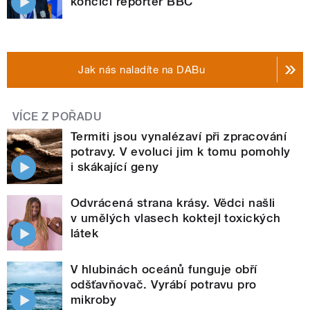
končící reportér BBC
Jak nás naladíte na DABu
VÍCE Z POŘADU
Termiti jsou vynalézaví při zpracování
potravy. V evoluci jim k tomu pomohly
i skákající geny
Odvrácená strana krásy. Vědci našli
v umělých vlasech koktejl toxických
látek
V hlubinách oceánů funguje obří
odšťavňovač. Vyrábí potravu pro
mikroby