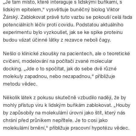
„Je tam místo, které interaguje s lidskými buňkami, s
lidským epitelem,“ vysvětluje buněčný biolog Viktor
Žárský. Zablokovat právě tuto vazbu se pokouší celá řada
potenciálních léčiv proti covidu. Podstatou aktuálního
experimentu bylo vyzkoušet, jak se ke spike proteinu
budou vázat účinné látky z rezavce neboli čagy.
Nešlo o klinické zkoušky na pacientech, ale o teoretické
cvičení, modelování na počítači zvané molecular
docking. „Jde o to spočítat, jak do sebe dvě různé
molekuly zapadnou, nebo nezapadnou,“ přibližuje
metodu vědec.
Několik látek z pokusu skutečně vzbudilo naději, že by
mohly přístup viru k lidským buňkám zablokovat. „Houby
by zapůsobily na molekulární úrovni jako štít, který nás
chrání před průnikem nepřítele. Je to cosi jako
molekulární brnění,“ přibližuje pracovní hypotézu vědec.