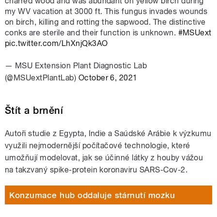
charred wood and was abundant on yellow birch during
my WV vacation at 3000 ft. This fungus invades wounds
on birch, killing and rotting the sapwood. The distinctive
conks are sterile and their function is unknown.
#MSUext
pic.twitter.com/LhXnjQk3AO
— MSU Extension Plant Diagnostic Lab
(@MSUextPlantLab)
October 6, 2021
Štít a brnění
Autoři studie z Egypta, Indie a Saúdské Arábie k výzkumu
využili nejmodernější počítačové technologie, které
umožňují modelovat, jak se účinné látky z houby vážou
na takzvaný spike-protein koronaviru SARS-Cov-2.
Konzumace hub oddaluje stárnutí mozku