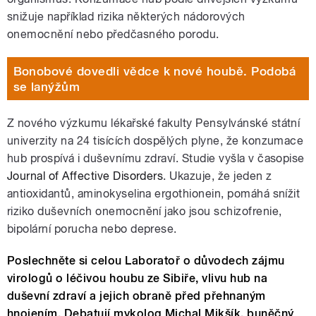
snižuje například rizika některých nádorových
onemocnění nebo předčasného porodu.
Bonobové dovedli vědce k nové houbě. Podobá
se lanýžům
Z nového výzkumu lékařské fakulty Pensylvánské státní
univerzity na 24 tisících dospělých plyne, že konzumace
hub prospívá i duševnímu zdraví. Studie vyšla v časopise
Journal of Affective Disorders
. Ukazuje, že jeden z
antioxidantů, aminokyselina ergothionein, pomáhá snížit
riziko duševních onemocnění jako jsou schizofrenie,
bipolární porucha nebo deprese.
Poslechněte si celou Laboratoř o důvodech zájmu
virologů o léčivou houbu ze Sibiře, vlivu hub na
duševní zdraví a jejich obraně před přehnaným
hnojením. Debatují mykolog Michal Mikšík, buněčný