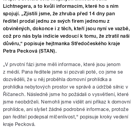
Lichtnegera, a to kvůli informacím, které ho s ním
spojují. „Zjistili jsme, že zhruba před 14 dny pan
ředitel prodal jednu ze svých firem jednomu z
obviněných, dokonce i z těch, kteří jsou nyní ve vazbě,
což pro nás byla indicie vedoucí k tomu, že ztratil naši
důvěru,“ popisuje hejtmanka Středočeského kraje
Petra Pecková (STAN).
„V prvotní fázi jsme měli informace, které jsou jenom
z médií. Pana ředitele jsme si pozvali poté, co jsme se
dozvěděli, že u něj proběhla domovní prohlídka a
prohlídka nebytových prostor ve správě a údržbě silnic v
Říčanech. Následně jsme ho požádali o vysvětlení, které
jsme neobdrželi. Nemohli jsme vidět ani příkaz k domovní
prohlídce, ani slyšet žádné podrobné informace, protože
pan ředitel podepsal mlčenlivost,“ popisuje kroky vedení
kraje Pecková.