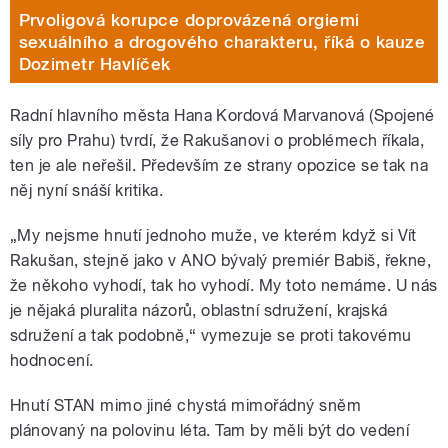
Prvoligová korupce doprovázená orgiemi
sexuálního a drogového charakteru, říká o kauze
Dozimetr Havlíček
Radní hlavního města Hana Kordová Marvanová (Spojené
síly pro Prahu) tvrdí, že Rakušanovi o problémech říkala,
ten je ale neřešil. Především ze strany opozice se tak na
něj nyní snáší kritika.
„My nejsme hnutí jednoho muže, ve kterém když si Vít
Rakušan, stejně jako v ANO bývalý premiér Babiš, řekne,
že někoho vyhodí, tak ho vyhodí. My toto nemáme. U nás
je nějaká pluralita názorů, oblastní sdružení, krajská
sdružení a tak podobně,“ vymezuje se proti takovému
hodnocení.
Hnutí STAN mimo jiné chystá mimořádný sněm
plánovaný na polovinu léta. Tam by měli být do vedení