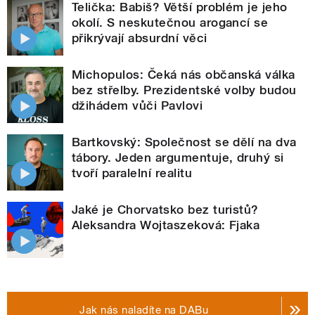
Telička: Babiš? Větší problém je jeho
okolí. S neskutečnou arogancí se
přikrývají absurdní věci
Michopulos: Čeká nás občanská válka
bez střelby. Prezidentské volby budou
džihádem vůči Pavlovi
Bartkovský: Společnost se dělí na dva
tábory. Jeden argumentuje, druhý si
tvoří paralelní realitu
Jaké je Chorvatsko bez turistů?
Aleksandra Wojtaszeková: Fjaka
Jak nás naladíte na DABu