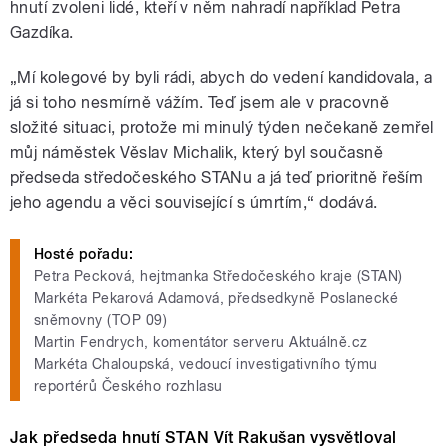
hnutí zvoleni lidé, kteří v něm nahradí například Petra
Gazdíka.
„Mí kolegové by byli rádi, abych do vedení kandidovala, a
já si toho nesmírně vážím. Teď jsem ale v pracovně
složité situaci, protože mi minulý týden nečekaně zemřel
můj náměstek Věslav Michalik, který byl současně
předseda středočeského STANu a já teď prioritně řeším
jeho agendu a věci související s úmrtím,“ dodává.
Hosté pořadu:
Petra Pecková, hejtmanka Středočeského kraje (STAN)
Markéta Pekarová Adamová, předsedkyně Poslanecké
sněmovny (TOP 09)
Martin Fendrych, komentátor serveru Aktuálně.cz
Markéta Chaloupská, vedoucí investigativního týmu
reportérů Českého rozhlasu
Jak předseda hnutí STAN Vít Rakušan vysvětloval