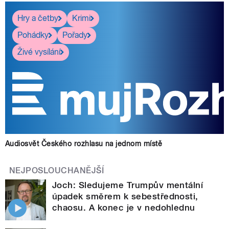
Hry a četby
Krimi
Pohádky
Pořady
Živé vysílání
Audiosvět Českého rozhlasu na jednom místě
NEJPOSLOUCHANĚJŠÍ
Joch: Sledujeme Trumpův mentální
úpadek směrem k sebestřednosti,
chaosu. A konec je v nedohlednu