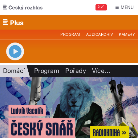
Přejít k hlavnímu obsahu
MENU
ŽIVĚ
PROGRAM
AUDIOARCHIV
KAMERY
Domácí
Program
Pořady
Více
…