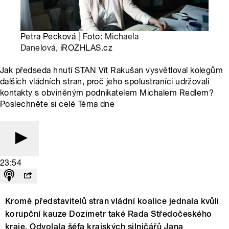
Petra Pecková | Foto:
Michaela
Danelová
, iROZHLAS.cz
Jak předseda hnutí STAN Vít Rakušan vysvětloval kolegům
dalších vládních stran, proč jeho spolustraníci udržovali
kontakty s obviněným podnikatelem Michalem Redlem?
Poslechněte si celé Téma dne
23:54
Kromě představitelů stran vládní koalice jednala kvůli
korupční kauze Dozimetr také Rada Středočeského
kraje. Odvolala šéfa krajských silničářů Jana