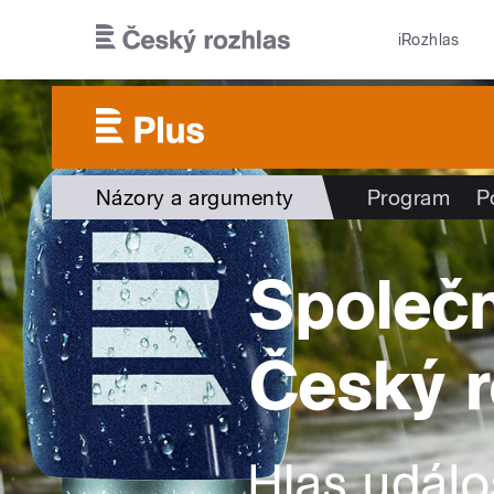
Přejít k hlavnímu obsahu
iRozhlas
Názory a argumenty
Program
P