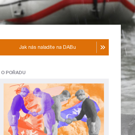
Jak nás naladíte na DABu
O POŘADU