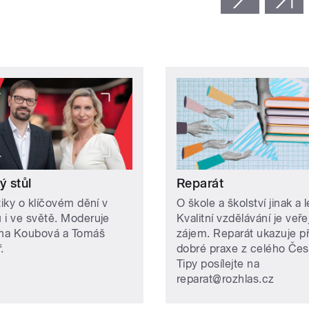
ý stůl
Reparát
tiky o klíčovém dění v
O škole a školství jinak a 
 i ve světě. Moderuje
Kvalitní vzdělávání je veře
ína Koubová a Tomáš
zájem. Reparát ukazuje př
.
dobré praxe z celého Čes
Tipy posílejte na
reparat@rozhlas.cz