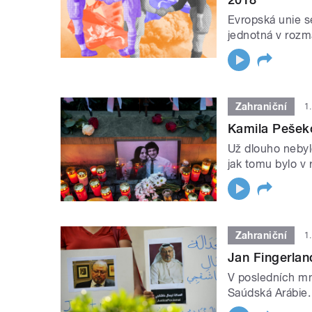
Evropská unie se
jednotná v rozma
Zahraniční
1
Kamila Pešek
Už dlouho nebyl
jak tomu bylo v
Zahraniční
1
Jan Fingerla
V posledních mn
Saúdská Arábie.