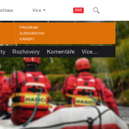
ozhlase
Více
ŽIVĚ
PROGRAM
AUDIOARCHIV
KAMERY
kty
Rozhovory
Komentáře
Více
…