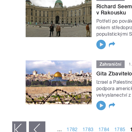
Richard Seem
v Rakousku
Potřetí po pová
rokem středoprav
populistickými 
Zahraniční
1
Gita Zbavitelo
Izrael a Palestin
podpora americk
velvyslanectví z
STRÁNKY
…
1782
1783
1784
1785
 první
‹ předchozí