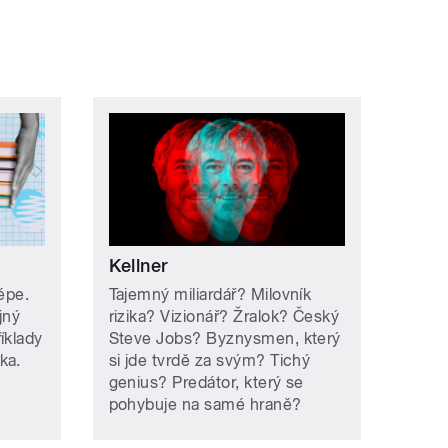
Kellner
lépe.
Tajemný miliardář? Milovník
jný
rizika? Vizionář? Žralok? Český
íklady
Steve Jobs? Byznysmen, který
ka.
si jde tvrdě za svým? Tichý
genius? Predátor, který se
pohybuje na samé hraně?