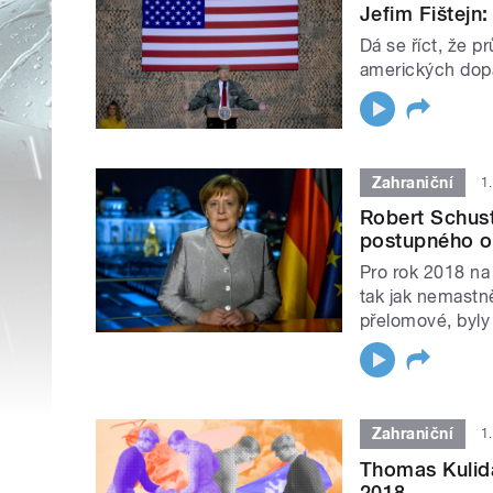
Jefim Fištejn
Dá se říct, že 
amerických dopa
Zahraniční
1
Robert Schus
postupného o
Pro rok 2018 na
tak jak nemastně
přelomové, byly
Zahraniční
1
Thomas Kulida
2018