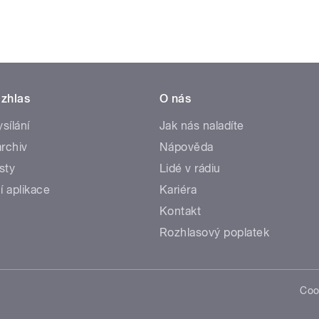
zhlas
O nás
ysílání
Jak nás naladíte
rchiv
Nápověda
sty
Lidé v rádiu
í aplikace
Kariéra
Kontakt
Rozhlasový poplatek
Coo