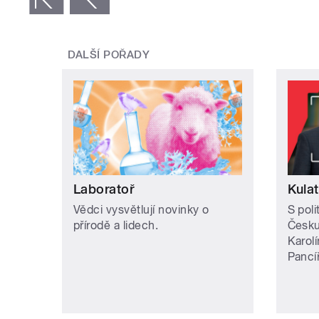
DALŠÍ POŘADY
Laboratoř
Kulat
Vědci vysvětlují novinky o
S poli
přírodě a lidech.
Česku
Karol
Pancíř