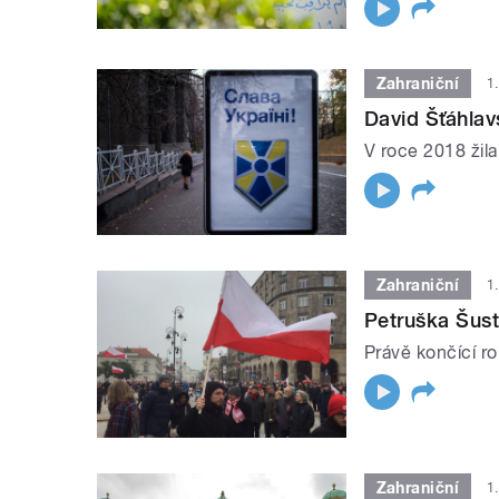
Zahraniční
1
David Šťáhlav
V roce 2018 žila
Zahraniční
1
Petruška Šust
Právě končící r
Zahraniční
1