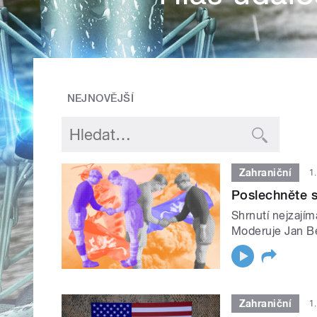
NEJNOVĚJŠÍ
Zahraniční
1
Poslechněte s
Shrnutí nejzajím
Moderuje Jan B
Zahraniční
1