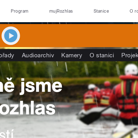
Program
mujRozhlas
Stanice
O r
ořady
Audioarchiv
Kamery
O stanici
Proje