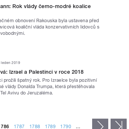
ann: Rok vlády černo-modré koalice
lečném obnovení Rakouska byla ustavena před
icová koaliční vláda konzervativních lidovců s
Svobodnými.
. leden 2019
vá: Izrael a Palestinci v roce 2018
ci prožili špatný rok. Pro Izraelce byla pozitivní
é vlády Donalda Trumpa, která přestěhovala
 Tel Avivu do Jeruzaléma.
1786
1787
1788
1789
1790
…
následujíc
p