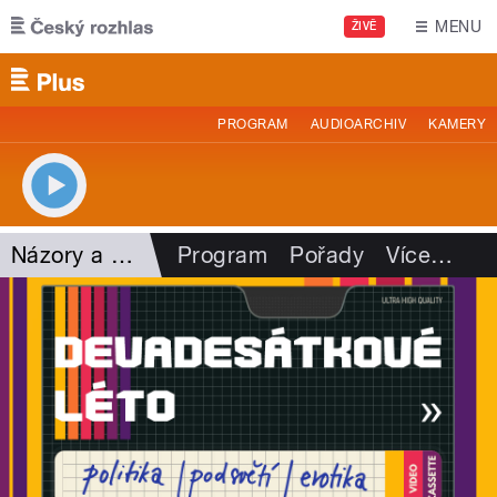
Přejít k hlavnímu obsahu
MENU
ŽIVĚ
PROGRAM
AUDIOARCHIV
KAMERY
Názory a argumenty
Program
Pořady
Více
…