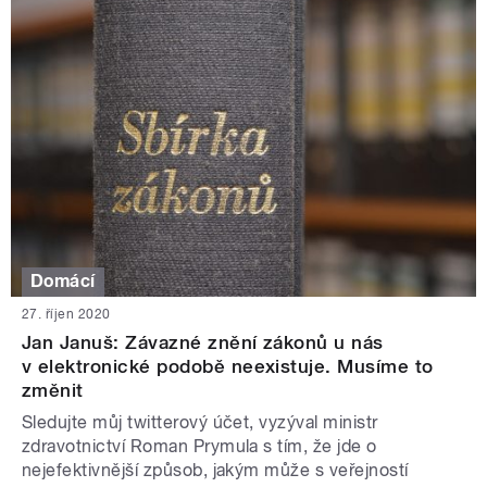
Domácí
27. říjen 2020
Jan Januš: Závazné znění zákonů u nás
v elektronické podobě neexistuje. Musíme to
změnit
Sledujte můj twitterový účet, vyzýval ministr
zdravotnictví Roman Prymula s tím, že jde o
nejefektivnější způsob, jakým může s veřejností