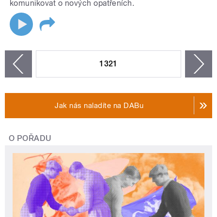
komunikovat o nových opatřeních.
STRÁNKY
1321
n
zí
Jak nás naladíte na DABu
O POŘADU