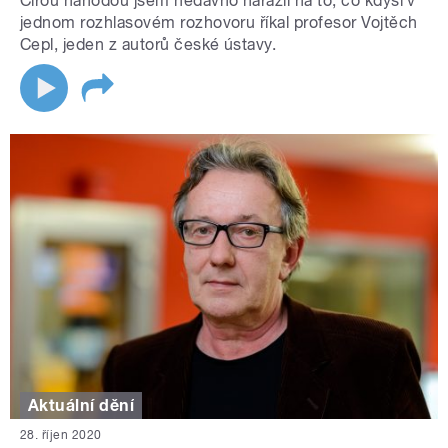
Čirou náhodou jsem nedávno narazil na to, co kdysi v
jednom rozhlasovém rozhovoru říkal profesor Vojtěch
Cepl, jeden z autorů české ústavy.
Aktuální dění
28. říjen 2020