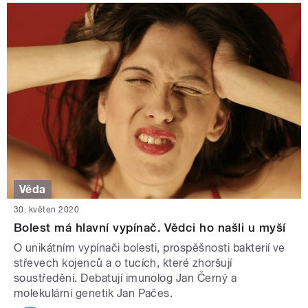
Věda
30. květen 2020
Bolest má hlavní vypínač. Vědci ho našli u myší
O unikátním vypínači bolesti, prospěšnosti bakterií ve
střevech kojenců a o tucích, které zhoršují
soustředění. Debatují imunolog Jan Černý a
molekulární genetik Jan Pačes.