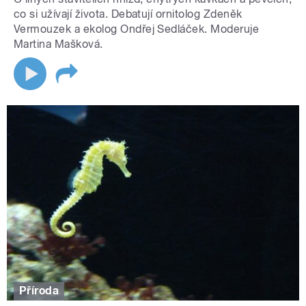
co si užívají života. Debatují ornitolog Zdeněk
Vermouzek a ekolog Ondřej Sedláček. Moderuje
Martina Mašková.
Příroda