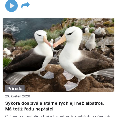
Příroda
23. květen 2020
Sýkora dospívá a stárne rychleji než albatros.
Má totiž řadu nepřátel
O líných stavitelích hnízd, chytrých kavkách a pěvcích,