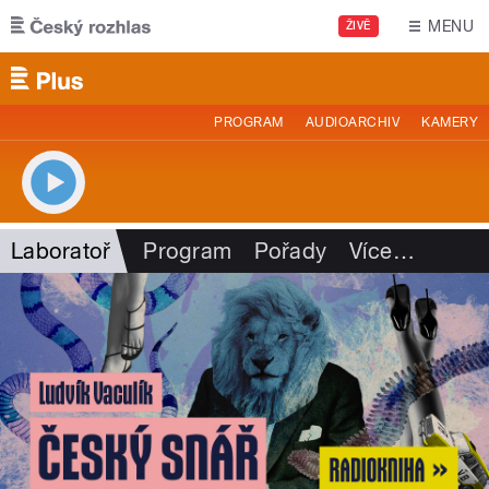
Přejít k hlavnímu obsahu
MENU
ŽIVĚ
PROGRAM
AUDIOARCHIV
KAMERY
Laboratoř
Program
Pořady
Více
…