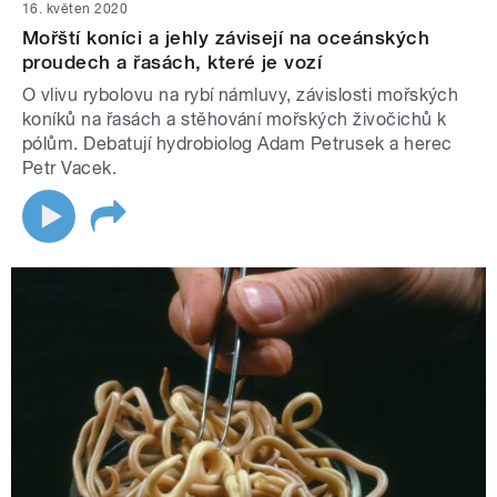
16. květen 2020
Mořští koníci a jehly závisejí na oceánských
proudech a řasách, které je vozí
O vlivu rybolovu na rybí námluvy, závislosti mořských
koníků na řasách a stěhování mořských živočichů k
pólům. Debatují hydrobiolog Adam Petrusek a herec
Petr Vacek.