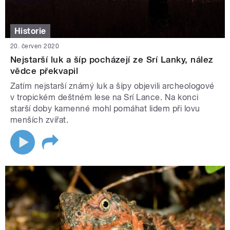
Historie
20. červen 2020
Nejstarší luk a šíp pocházejí ze Srí Lanky, nález
vědce překvapil
Zatím nejstarší známý luk a šípy objevili archeologové
v tropickém deštném lese na Srí Lance. Na konci
starší doby kamenné mohl pomáhat lidem při lovu
menších zvířat.