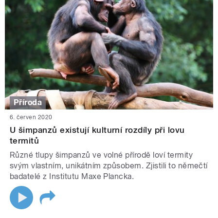
Příroda
6. červen 2020
U šimpanzů existují kulturní rozdíly při lovu
termitů
Různé tlupy šimpanzů ve volné přírodě loví termity
svým vlastním, unikátním způsobem. Zjistili to němečtí
badatelé z Institutu Maxe Plancka.