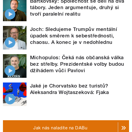
Bartkovský: Společnost se dělí na dva
tábory. Jeden argumentuje, druhý si
tvoří paralelní realitu
Joch: Sledujeme Trumpův mentální
úpadek směrem k sebestřednosti,
chaosu. A konec je v nedohlednu
Michopulos: Čeká nás občanská válka
bez střelby. Prezidentské volby budou
džihádem vůči Pavlovi
Jaké je Chorvatsko bez turistů?
Aleksandra Wojtaszeková: Fjaka
Jak nás naladíte na DABu