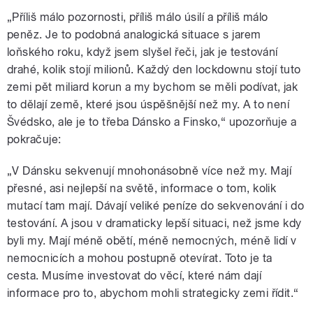
„Příliš málo pozornosti, příliš málo úsilí a příliš málo
peněz. Je to podobná analogická situace s jarem
loňského roku, když jsem slyšel řeči, jak je testování
drahé, kolik stojí milionů. Každý den lockdownu stojí tuto
zemi pět miliard korun a my bychom se měli podívat, jak
to dělají země, které jsou úspěšnější než my. A to není
Švédsko, ale je to třeba Dánsko a Finsko,“ upozorňuje a
pokračuje:
„V Dánsku sekvenují mnohonásobně více než my. Mají
přesné, asi nejlepší na světě, informace o tom, kolik
mutací tam mají. Dávají veliké peníze do sekvenování i do
testování. A jsou v dramaticky lepší situaci, než jsme kdy
byli my. Mají méně obětí, méně nemocných, méně lidí v
nemocnicích a mohou postupně otevírat. Toto je ta
cesta. Musíme investovat do věcí, které nám dají
informace pro to, abychom mohli strategicky zemi řídit.“