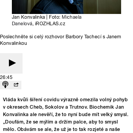
Jan Konvalinka | Foto:
Michaela
Danelová
, iROZHLAS.cz
Poslechněte si celý rozhovor Barbory Tachecí s Janem
Konvalinkou
26:45
Vláda kvůli šíření covidu výrazně omezila volný pohyb
v okresech Cheb, Sokolov a Trutnov. Biochemik Jan
Konvalinka ale nevěří, že to nyní bude mít velký smysl.
„Doufám, že se mýlím a držím palce, aby to smysl
mělo. Obávám se ale, že už je to tak rozjeté a naše