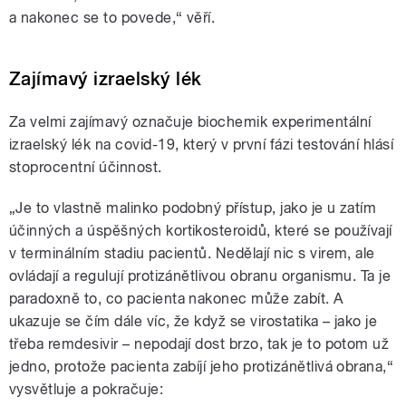
a nakonec se to povede,“ věří.
Zajímavý izraelský lék
Za velmi zajímavý označuje biochemik experimentální
izraelský lék na covid-19, který v první fázi testování hlásí
stoprocentní účinnost.
„Je to vlastně malinko podobný přístup, jako je u zatím
účinných a úspěšných kortikosteroidů, které se používají
v terminálním stadiu pacientů. Nedělají nic s virem, ale
ovládají a regulují protizánětlivou obranu organismu. Ta je
paradoxně to, co pacienta nakonec může zabít. A
ukazuje se čím dále víc, že když se virostatika – jako je
třeba remdesivir
–
nepodají dost brzo, tak je to potom už
jedno, protože pacienta zabíjí jeho protizánětlivá obrana,“
vysvětluje a pokračuje: