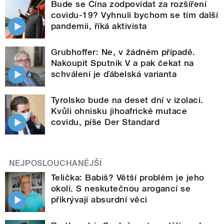
Bude se Čína zodpovídat za rozšíření
covidu-19? Vyhnuli bychom se tím další
pandemii, říká aktivista
Grubhoffer: Ne, v žádném případě.
Nakoupit Sputnik V a pak čekat na
schválení je ďábelská varianta
Tyrolsko bude na deset dní v izolaci.
Kvůli ohnisku jihoafrické mutace
covidu, píše Der Standard
NEJPOSLOUCHANĚJŠÍ
Telička: Babiš? Větší problém je jeho
okolí. S neskutečnou arogancí se
přikrývají absurdní věci