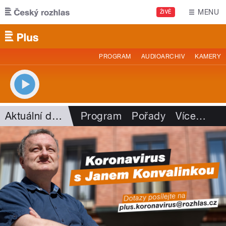
Přejít k hlavnímu obsahu
MENU
ŽIVĚ
PROGRAM
AUDIOARCHIV
KAMERY
Aktuální dění
Program
Pořady
Více
…