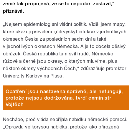
země tak propojená, že se to nepodaří zastavit,“
přiznává.
„Nejsem epidemiolog ani vládní politik. Viděl jsem mapy,
které ukazují prevalenci,čili výskyt infekce v jednotlivých
okresech Česka za posledních sedm dní a také
v jednotlivých okresech Německa. A je to docela děsivý
obrázek. Česká republika tam svítí rudě, Německo
růžově a černé jsou okresy, o kterých mluvíme, plus
některé okresy východních Čech,“ zdůrazňuje prorektor
Univerzity Karlovy na Plusu.
Opatření jsou nastavena správně, ale nefungují,
protože nejsou dodržována, tvrdí exministr
Vojtěch
Nechápe, proč vláda nepřijala nabídku německé pomoci.
„Opravdu velkorysou nabídku, protože jako přirozená