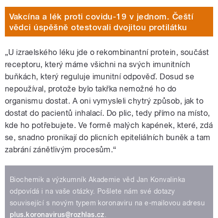
Vakcína a lék proti covidu-19 v jednom. Čeští
vědci úspěšně otestovali dvojitou protilátku
„U izraelského léku jde o rekombinantní protein, součást
receptoru, který máme všichni na svých imunitních
buňkách, který reguluje imunitní odpověď. Dosud se
nepoužíval, protože bylo takřka nemožné ho do
organismu dostat. A oni vymysleli chytrý způsob, jak to
dostat do pacientů inhalací. Do plic, tedy přímo na místo,
kde ho potřebujete. Ve formě malých kapének, které, zdá
se, snadno pronikají do plicních epiteliálních buněk a tam
zabrání zánětlivým procesům.“
Biochemik a výzkumník Akademie věd Jan Konvalinka
odpovídá i na vaše otázky. Pošlete nám své dotazy
související s novým typem koronaviru na e-mailovou adresu
plus.koronavirus@rozhlas.cz
.