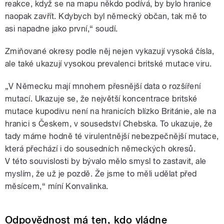
reakce, když se na mapu někdo podívá, by bylo hranice
naopak zavřít. Kdybych byl německý občan, tak mě to
asi napadne jako první,“ soudí.
Zmiňované okresy podle něj nejen vykazují vysoká čísla,
ale také ukazují vysokou prevalenci britské mutace viru.
„V Německu mají mnohem přesnější data o rozšíření
mutací. Ukazuje se, že největší koncentrace britské
mutace kupodivu není na hranicích blízko Británie, ale na
hranici s Českem, v sousedství Chebska. To ukazuje, že
tady máme hodně té virulentnější nebezpečnější mutace,
která přechází i do sousedních německých okresů.
V této souvislosti by bývalo mělo smysl to zastavit, ale
myslím, že už je pozdě. Že jsme to měli udělat před
měsícem,“ míní Konvalinka.
Odpovědnost má ten, kdo vládne