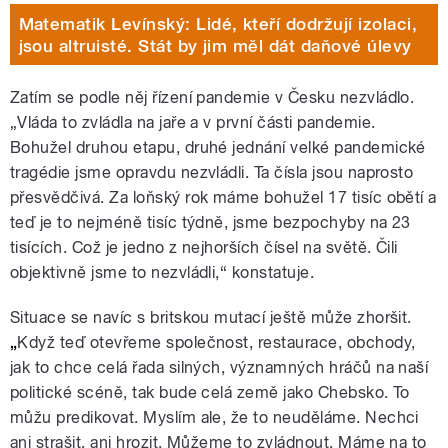
Matematik Levínský: Lidé, kteří dodržují izolaci,
jsou altruisté. Stát by jim měl dát daňové úlevy
Zatím se podle něj řízení pandemie v Česku nezvládlo.
„Vláda to zvládla na jaře a v první části pandemie.
Bohužel druhou etapu, druhé jednání velké pandemické
tragédie jsme opravdu nezvládli. Ta čísla jsou naprosto
přesvědčivá. Za loňský rok máme bohužel 17 tisíc obětí a
teď je to nejméně tisíc týdně, jsme bezpochyby na 23
tisících. Což je jedno z nejhorších čísel na světě. Čili
objektivně jsme to nezvládli,“ konstatuje.
Situace se navíc s britskou mutací ještě může zhoršit.
„
Když teď otevřeme společnost, restaurace, obchody,
jak to chce celá řada silných, významných hráčů na naší
politické scéně, tak bude celá země jako Chebsko. To
můžu predikovat. Myslím ale, že to neuděláme. Nechci
ani strašit, ani hrozit. Můžeme to zvládnout. Máme na to